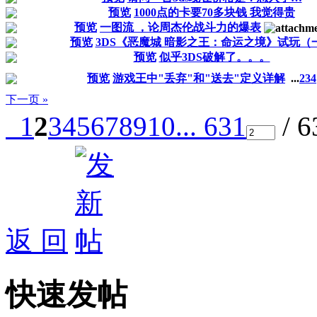
预览
1000点的卡要70多块钱 我觉得贵
预览
一图流 ，论周杰伦战斗力的爆表
预览
3DS《恶魔城 暗影之王：命运之境》试玩（
预览
似乎3DS破解了。。。
预览
游戏王中"丢弃"和"送去"定义详解
...
2
3
4
下一页 »
1
2
3
4
5
6
7
8
9
10
... 631
/ 
返 回
快速发帖