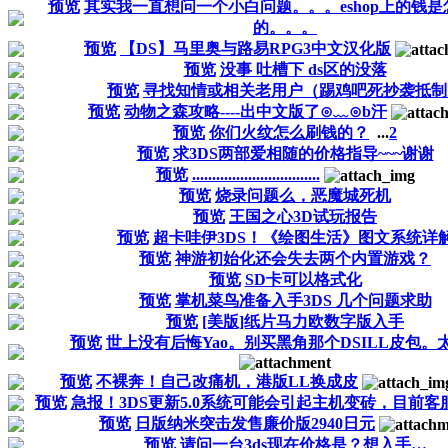
预览
其实我一直想问一个小白问题。。。eshop上的钱
的。。。
预览
【DS】马里奥与路易RPG3中文汉化版
预览
没事 吐槽下 ds区的没落
预览
寻找知情或相关老用户（踢鸡吧死抄袭抵制
预览
动物之森攻略----出中文版了⊙﹏⊙b汗
预览
你们火纹怎么刷钱的？
...
2
预览
求3DS两部爱相随的价格指导~~~谢谢
预览
................................
预览
烧录问题么，恶魔城死机
预览
王国之心3D试玩报告
预览
超卡哇伊3DS！《绘图生活》图文系统详
预览
神游初始化还会失去两个内置游戏？
预览
SD卡可以格式化
预览
掌机菜鸟准备入手3DS 几个问题求助
预览
[美版]纸片马力欧数字版入手
预览
世上没有后悔Yao。别买黑角那个DSILL皮包。
预览
不裸奔！自己改痛机，港版LL换成皮
预览
急报！3DS更新5.0系统可能会引起主机变砖，目前
预览
日版纳米突击发售廉价版2940日元
预览
请问一台3ds现在价格是？想入手…