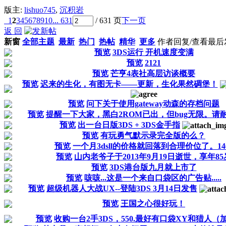
版主:
lishuo745
,
沉积岩
1
2
3
4
5
6
7
8
9
10
... 631
/ 631 页
下一页
返 回
新窗
全部主题
最新
热门
热帖
精华
更多
作者
回复/查看
最后
预览
3DS运行 开机速度变满
预览
2121
预览
芒亨4表社高层访谈概要
预览
迟来的生化，有图无卡——更新，生化果然碉堡！
预览
问下关于使用gateway动森的存档问题
预览
提醒一下大家，黑白2ROM已出，但bug无限。请
预览
出一台日版3DS + 3DS金手指
预览
有玩勇气默示录完全版的么？
预览
一个月3dsll的价格就回落到合理价位了。14
预览
山内老爷子于2013年9月19日逝世，享年85
预览
3DS港台版九月就上市了
预览
咳咳...这是一个来自口袋区的广告贴.....
预览
超级机器人大战UX--登陆3DS 3月14日发售
预览
王国之心很好玩！
预览
收购一台2手3DS，550.最好有口袋XY和猎人（