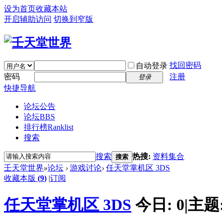
设为首页
收藏本站
开启辅助访问
切换到窄版
找回密码
自动登录
密码
注册
登录
快捷导航
论坛公告
论坛
BBS
排行榜
Ranklist
搜索
搜索
热搜:
资料集合
搜索
壬天堂世界
»
论坛
›
游戏讨论
›
任天堂掌机区 3DS
收藏本版
(
9
)
|
订阅
任天堂掌机区 3DS
今日:
0
|
主题