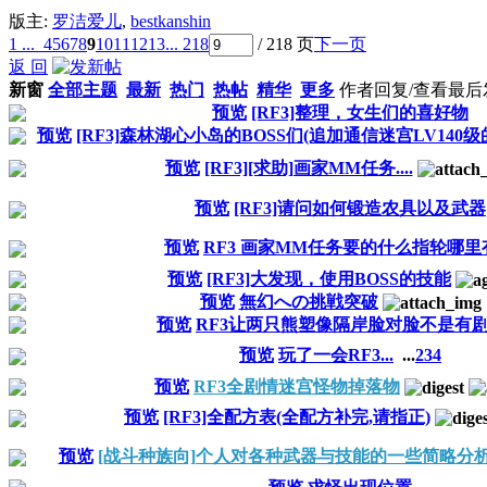
版主:
罗洁爱儿
,
bestkanshin
1 ...
4
5
6
7
8
9
10
11
12
13
... 218
/ 218 页
下一页
返 回
新窗
全部主题
最新
热门
热帖
精华
更多
作者
回复/查看
最后
预览
[RF3]整理，女生们的喜好物
预览
[RF3]森林湖心小岛的BOSS们(追加通信迷宫LV140级
预览
[RF3][求助]画家MM任务....
预览
[RF3]请问如何锻造农具以及武器
预览
RF3 画家MM任务要的什么指轮哪里
预览
[RF3]大发现，使用BOSS的技能
预览
無幻への挑戦突破
预览
RF3让两只熊塑像隔岸脸对脸不是有
预览
玩了一会RF3...
...
2
3
4
预览
RF3全剧情迷宫怪物掉落物
预览
[RF3]全配方表(全配方补完,请指正)
预览
[战斗种族向]个人对各种武器与技能的一些简略分