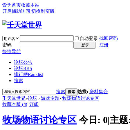
设为首页
收藏本站
开启辅助访问
切换到窄版
找回密码
自动登录
密码
注册
登录
快捷导航
论坛公告
论坛
BBS
排行榜
Ranklist
搜索
搜索
热搜:
资料集合
搜索
壬天堂世界
»
论坛
›
游戏专题
›
牧场物语讨论专区
收藏本版
(
4
)
|
订阅
牧场物语讨论专区
今日:
0
|
主题