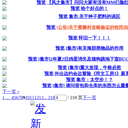
预览
【风之集市】问问大家有没有MM们脸
预览
给个好点的！
预览
集市.关于种子肥料的误区
预览
[公告]关于蜜糖村攻略验证的牧民
预览
怀旧一下！！！
预览
[集市]有关海胆类物品的作用
预览
[集市]2年夏2日鸡蛋消失及猫狗跳地下室BUG
预览
[集市]重大发现，牛祭必胜
预览
外出边约会边冒险《符文工房3》新
预览
集市：太空步！？
预览
[集市] 请问背包和仓库的东西怎么重叠
下一页 »
1 ...
4
5
6
7
8
9
10
11
12
13
... 218
/ 218 页
下一页