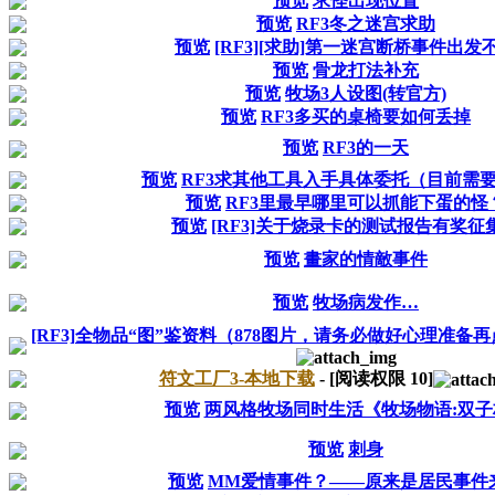
预览
求怪出现位置
预览
RF3冬之迷宫求助
预览
[RF3][求助]第一迷宫断桥事件出发
预览
骨龙打法补充
预览
牧场3人设图(转官方)
预览
RF3多买的桌椅要如何丢掉
预览
RF3的一天
预览
RF3求其他工具入手具体委托（目前需
预览
RF3里最早哪里可以抓能下蛋的怪
预览
[RF3]关于烧录卡的测试报告有奖征
预览
畫家的情敵事件
预览
牧场病发作…
[RF3]全物品“图”鉴资料（878图片，请务必做好心理准备
符文工厂3-本地下载
- [阅读权限
10
]
预览
两风格牧场同时生活《牧场物语:双子
预览
刺身
预览
MM爱情事件？——原来是居民事件