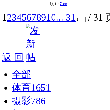
版主:
7son
1
2
3
4
5
6
7
8
9
10
... 31
/ 31
返 回
全部
体育
1651
摄影
786