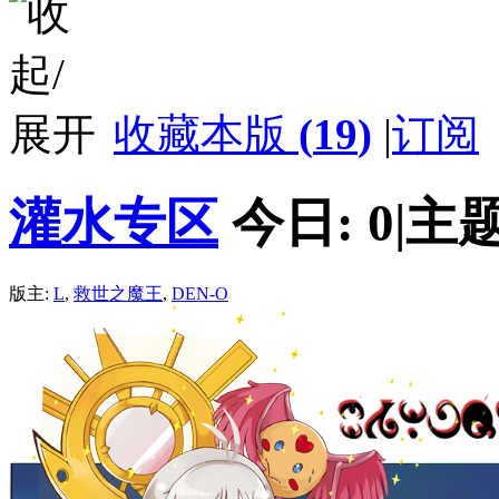
收藏本版
(
19
)
|
订阅
灌水专区
今日:
0
|
主题
版主:
L
,
救世之魔王
,
DEN-O