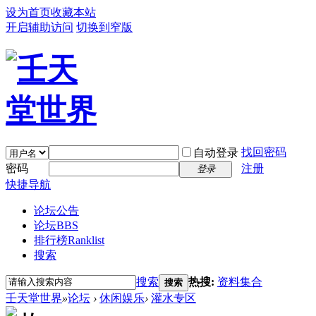
设为首页
收藏本站
开启辅助访问
切换到窄版
找回密码
自动登录
密码
注册
登录
快捷导航
论坛公告
论坛
BBS
排行榜
Ranklist
搜索
搜索
热搜:
资料集合
搜索
壬天堂世界
»
论坛
›
休闲娱乐
›
灌水专区