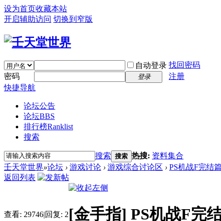
设为首页
收藏本站
开启辅助访问
切换到窄版
找回密码
自动登录
密码
注册
登录
快捷导航
论坛公告
论坛
BBS
排行榜
Ranklist
搜索
搜索
热搜:
资料集合
搜索
壬天堂世界
»
论坛
›
游戏讨论
›
游戏综合讨论区
›
PS机战F完结
返回列表
[金手指]
PS机战F完
查看:
29746
|
回复:
2