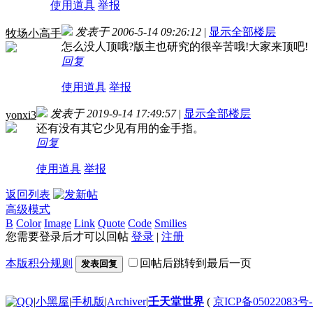
使用道具
举报
发表于 2006-5-14 09:26:12
|
显示全部楼层
牧场小高手
怎么没人顶哦?版主也研究的很辛苦哦!大家来顶吧!
回复
使用道具
举报
发表于 2019-9-14 17:49:57
|
显示全部楼层
yonxi3
还有没有其它少见有用的金手指。
回复
使用道具
举报
返回列表
高级模式
B
Color
Image
Link
Quote
Code
Smilies
您需要登录后才可以回帖
登录
|
注册
本版积分规则
回帖后跳转到最后一页
发表回复
|
小黑屋
|
手机版
|
Archiver
|
壬天堂世界
(
京ICP备05022083号