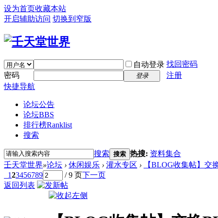
设为首页
收藏本站
开启辅助访问
切换到窄版
找回密码
自动登录
密码
注册
登录
快捷导航
论坛公告
论坛
BBS
排行榜
Ranklist
搜索
搜索
热搜:
资料集合
搜索
壬天堂世界
»
论坛
›
休闲娱乐
›
灌水专区
›
【BLOG收集帖】交换
1
2
3
4
5
6
7
8
9
/ 9 页
下一页
返回列表