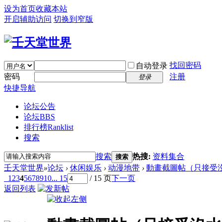
设为首页
收藏本站
开启辅助访问
切换到窄版
找回密码
自动登录
密码
注册
登录
快捷导航
论坛公告
论坛
BBS
排行榜
Ranklist
搜索
搜索
热搜:
资料集合
搜索
壬天堂世界
»
论坛
›
休闲娱乐
›
动漫地带
›
動畫截圖帖（只接受沒
1
2
3
4
5
6
7
8
9
10
... 15
/ 15 页
下一页
返回列表