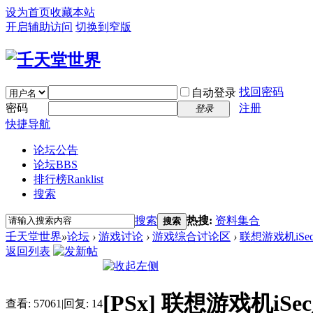
设为首页
收藏本站
开启辅助访问
切换到窄版
找回密码
自动登录
密码
注册
登录
快捷导航
论坛公告
论坛
BBS
排行榜
Ranklist
搜索
搜索
热搜:
资料集合
搜索
壬天堂世界
»
论坛
›
游戏讨论
›
游戏综合讨论区
›
联想游戏机iSec定
返回列表
[PSx]
联想游戏机iSec
查看:
57061
|
回复:
14