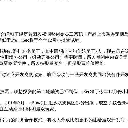
发者联合绿动正经历着因股权调整创始员工离职；产品上市遥遥无
于5%，iSec将于今年12月小批量试销。
动有超过130名员工，其中联想出来的创始员工7人，现在仍在
，注册境外公司（绿动开曼公司）需要时间，所以最初由内资公
司重新签署文件，所以持股量变少，但是股票价值翻倍。
针对独立开发商的政策，联合绿动与一些开发商共同出资合作开
披露，联想投资的第二轮融资已经到位，iSec将于今年12月份小
证。2010年7月，eBox项目组从联想集团拆分出来，成立了联合
是家庭互动娱乐和休闲游戏玩家。
力的商务合作模式，将收入分成比例更多的让给游戏开发商：iSe