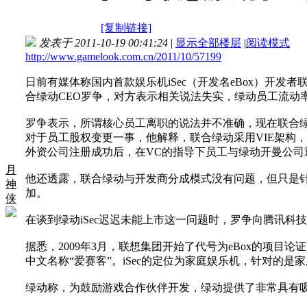
[复制链接]
发表于 2011-10-19 00:41:24
|
显示全部楼层
|
阅读模式
http://www.gamelook.com.cn/2011/10/57199
日前有媒体称国内首款娱乐机iSec（开发名eBox）开
合绿动CEO罗争，对方表示相关说法失实，绿动员工流动率低
罗争表示，所谓核心员工离职的说法并不准确，现在联合绿
对于员工股权变更一事，他解释，联合绿动采用VIE架构
外资公司注册成功后，在VC的指导下员工与绿动开曼公
月
他还透露，联合绿动与开发商分成模式没有问题，但只是
神
加。
侠
在谈到绿动iSec迟迟未能上市这一问题时，罗争向腾讯科技
据悉，2009年3月，联想集团开始了代号为eBox的项目论
中文名称“爱赛客”。iSec的定位为家庭娱乐机，针对的
绿动称，为鼓励游戏合作伙伴开发，绿动提供了非常具有吸引