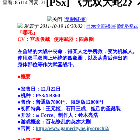
[PSx]
《无双大蛇2》
查看:
85114
|
回复:
31
[复制链接]
发表于 2011-10-19 10:30:02
|
显示全部楼层
|
阅读模式
「哪吒」
CV：宫坂俊藏 使用武器：四象圈
在曾经的大战中丧命，得某人之手所救，变为机械人。
使用双手双脚上环绕的四象圈，以及从背后伸出的
身体部位等作为武器战斗。
■概要
●发售日：12月22日
●机种：PS3/XB360
●售价：普通版7800円、限定版12800円
●初回特典：王元姬、石田三成、妲己的圣诞装
●开发：ω-Force、制作人：铃木亮浩
●游戏概念：百花缭乱的英杰大剧
●官网：
http://www.gamecity.ne.jp/orochi2/