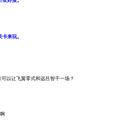
升友好度。
关卡来玩。
来可以让飞翼零式和远吕智干一场？
紧啊