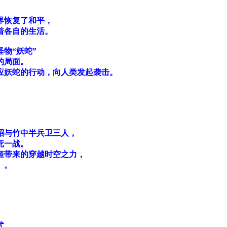
界恢复了和平，
着各自的生活。
物“妖蛇”
的局面。
应妖蛇的行动，向人类发起袭击。
。
。
。
昭与竹中半兵卫三人，
死一战。
姬带来的穿越时空之力，
。。
式。