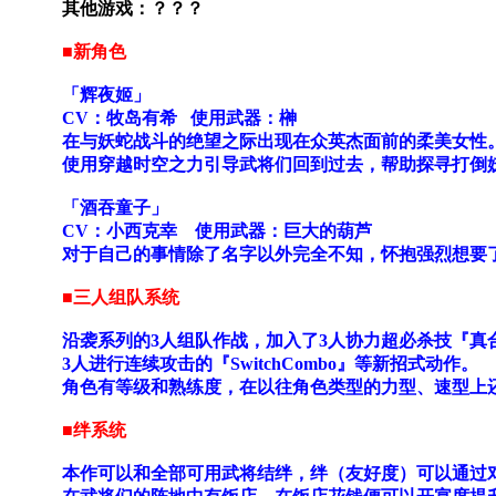
其他游戏：？？？
■新角色
「辉夜姬」
CV：牧岛有希 使用武器：榊
在与妖蛇战斗的绝望之际出现在众英杰面前的柔美女性
使用穿越时空之力引导武将们回到过去，帮助探寻打倒
「酒吞童子」
CV：小西克幸 使用武器：巨大的葫芦
对于自己的事情除了名字以外完全不知，怀抱强烈想要
■三人组队系统
沿袭系列的3人组队作战，加入了3人协力超必杀技『真
3人进行连续攻击的『SwitchCombo』等新招式动作。
角色有等级和熟练度，在以往角色类型的力型、速型上还加
■绊系统
本作可以和全部可用武将结绊，绊（友好度）可以通过