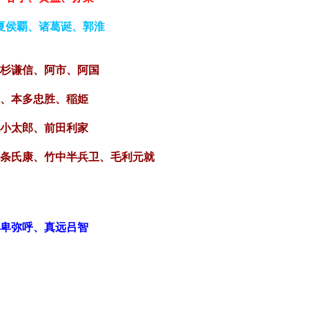
夏侯覇、诸葛诞、郭淮
上杉谦信、阿市、阿国
元、本多忠胜、稲姫
魔小太郎、前田利家
北条氏康、竹中半兵卫、毛利元就
、卑弥呼、真远吕智