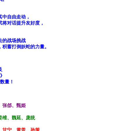
其中自由走动，
武将对话提升友好度，
去的战场挑战
，积蓄打倒妖蛇的力量。
及
2》
色数量！
、张郃、甄姫
姜维、魏延、庞统
、甘宁、黄盖、孙策