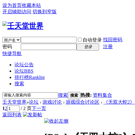
设为首页
收藏本站
开启辅助访问
切换到窄版
找回密码
自动登录
密码
注册
登录
快捷导航
论坛公告
论坛
BBS
排行榜
Ranklist
搜索
搜索
热搜:
资料集合
搜索
壬天堂世界
»
论坛
›
游戏讨论
›
游戏综合讨论区
›
《无双大蛇2》
1
2
/ 2 页
下一页
返回列表