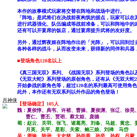
本作的故事模式玩家将交替在阵地和战场中进行。
「阵地」是武将们在决战前夜构筑的据点，玩家可以在
进行武器强化、队伍编成等战前准备，可以和阵地中的
还有可以开宴席的饭店，通过宴席提升武将的友好度。
另外，通过辉夜姬在阵地作出的「光阵」，可以回到过
各种各样的战斗，从而改变未来，获得新的同伴和兵器
■登场角色120名以上
《真三国无双》系列、《战国无双》系列登场的角色以
《无双大蛇》系列登场的原创角色，还有从《无双大蛇
开始参战的新角色等，超过120名的系列最高可使用角
此外，本作还有无双系列以外作品的角色登场！
月神侠
【登场确定】105人
魏：夏侯惇、典韦、许褚、曹操、夏侯渊、张辽、徐晃
曹仁、曹丕、贾诩、蔡文姫、庞德
蜀：赵云、关羽、张飞、诸葛亮、刘备、马超、黄忠、
月英、关平、星彩、关索、鲍三娘、刘禅 马岱
吴：周瑜、陆逊、太史慈、孙尚香、孙坚、孙权、吕蒙