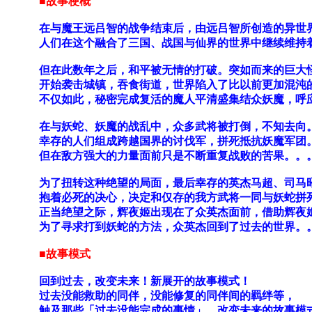
■故事梗概
在与魔王远吕智的战争结束后，由远吕智所创造的异世
人们在这个融合了三国、战国与仙界的世界中继续维持
但在此数年之后，和平被无情的打破。突如而来的巨大怪
开始袭击城镇，吞食街道，世界陷入了比以前更加混沌
不仅如此，秘密完成复活的魔人平清盛集结众妖魔，呼
在与妖蛇、妖魔的战乱中，众多武将被打倒，不知去向
幸存的人们组成跨越国界的讨伐军，拼死抵抗妖魔军团
但在敌方强大的力量面前只是不断重复战败的苦果。。
为了扭转这种绝望的局面，最后幸存的英杰马超、司马
抱着必死的决心，决定和仅存的我方武将一同与妖蛇拼
正当绝望之际，辉夜姬出现在了众英杰面前，借助辉夜
为了寻求打到妖蛇的方法，众英杰回到了过去的世界。
■故事模式
回到过去，改变未来！新展开的故事模式！
过去没能救助的同伴，没能修复的同伴间的羁绊等，
触及那些「过去没能完成的事情」，改变未来的故事模