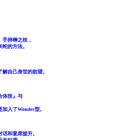
。手持榊之枝，
妖蛇的方法。
了解自己身世的欲望。
合体技』与
入了Wonder型。
对话和宴席提升。