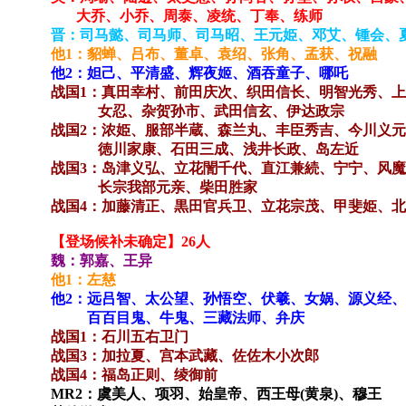
大乔、小乔、周泰、凌统、丁奉、练师
晋：司马懿、司马师、司马昭、王元姫、邓艾、锺会、
他1：貂蝉、吕布、董卓、袁绍、张角、孟获、祝融
他2：妲己、平清盛、辉夜姬、酒吞童子、哪吒
战国1：真田幸村、前田庆次、织田信长、明智光秀、
女忍、杂贺孙市、武田信玄、伊达政宗
战国2：浓姫、服部半蔵、森兰丸、丰臣秀吉、今川义
徳川家康、石田三成、浅井长政、岛左近
战国3：岛津义弘、立花誾千代、直江兼続、宁宁、风
长宗我部元亲、柴田胜家
战国4：加藤清正、黒田官兵卫、立花宗茂、甲斐姫、
【登场候补未确定】26人
魏：郭嘉、王异
他1：左慈
他2：远吕智、太公望、孙悟空、伏羲、女娲、源义经
百百目鬼、牛鬼、三藏法师、弁庆
战国1：石川五右卫门
战国3：加拉夏、宫本武藏、佐佐木小次郎
战国4：福岛正则、绫御前
MR2：虞美人、项羽、始皇帝、西王母(黄泉)、穆王