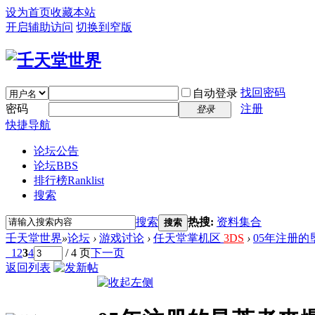
设为首页
收藏本站
开启辅助访问
切换到窄版
找回密码
自动登录
密码
注册
登录
快捷导航
论坛公告
论坛
BBS
排行榜
Ranklist
搜索
搜索
热搜:
资料集合
搜索
壬天堂世界
»
论坛
›
游戏讨论
›
任天堂掌机区
3DS
›
05年注册
1
2
3
4
/ 4 页
下一页
返回列表