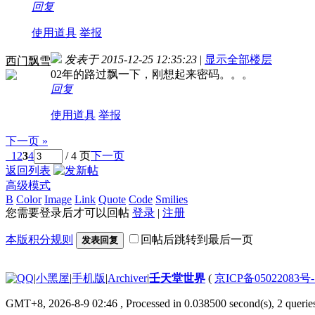
回复
使用道具
举报
发表于 2015-12-25 12:35:23
|
显示全部楼层
西门飘雪
02年的路过飘一下，刚想起来密码。。。
回复
使用道具
举报
下一页 »
1
2
3
4
/ 4 页
下一页
返回列表
高级模式
B
Color
Image
Link
Quote
Code
Smilies
您需要登录后才可以回帖
登录
|
注册
本版积分规则
回帖后跳转到最后一页
发表回复
|
小黑屋
|
手机版
|
Archiver
|
壬天堂世界
(
京ICP备05022083号
GMT+8, 2026-8-9 02:46
, Processed in 0.038500 second(s), 2 querie