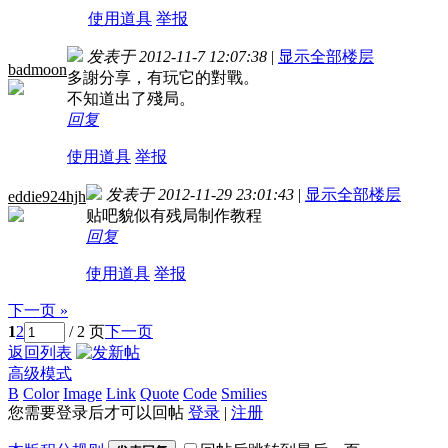
使用道具
举报
发表于 2012-11-7 12:07:38
|
显示全部楼层
badmoon
多謝分享，有玩它的對戰。
不知道出了殘局。
回复
使用道具
举报
发表于 2012-11-29 23:01:43
|
显示全部楼层
eddie924hjh
贴吧貌似有残局制作教程
回复
使用道具
举报
下一页 »
1
2
/ 2 页
下一页
返回列表
高级模式
B
Color
Image
Link
Quote
Code
Smilies
您需要登录后才可以回帖
登录
|
注册