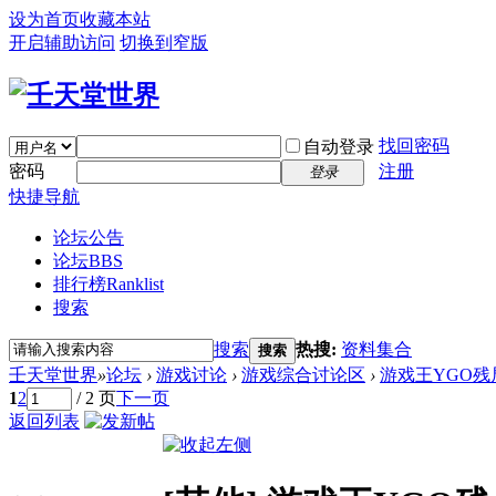
设为首页
收藏本站
开启辅助访问
切换到窄版
找回密码
自动登录
密码
注册
登录
快捷导航
论坛公告
论坛
BBS
排行榜
Ranklist
搜索
搜索
热搜:
资料集合
搜索
壬天堂世界
»
论坛
›
游戏讨论
›
游戏综合讨论区
›
游戏王YGO残
1
2
/ 2 页
下一页
返回列表