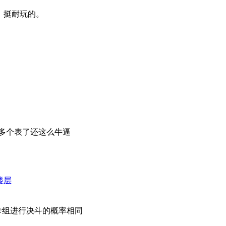
，挺耐玩的。
位了这么多个表了还这么牛逼
楼层
卡组进行决斗的概率相同