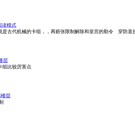
阅读模式
就是古代机械的卡组，，再赔张限制解除和皇宫的勒令 穿防直
楼层
卡组比较厉害点
部楼层
制