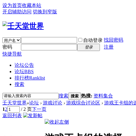
设为首页
收藏本站
开启辅助访问
切换到窄版
找回密码
自动登录
密码
注册
登录
快捷导航
论坛公告
论坛
BBS
排行榜
Ranklist
搜索
搜索
热搜:
资料集合
搜索
壬天堂世界
»
论坛
›
游戏讨论
›
游戏综合讨论区
›
游戏王卡组的
1
2
/ 2 页
下一页
返回列表