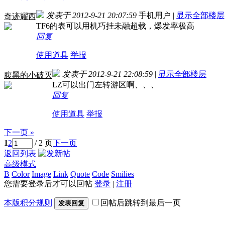
发表于 2012-9-21 20:07:59
手机用户
|
显示全部楼层
奇迹耀西
TF6的表可以用机巧挂未融超载，爆发率极高
回复
使用道具
举报
发表于 2012-9-21 22:08:59
|
显示全部楼层
腹黑的小破灭
LZ可以出门左转游区啊、、、
回复
使用道具
举报
下一页 »
1
2
/ 2 页
下一页
返回列表
高级模式
B
Color
Image
Link
Quote
Code
Smilies
您需要登录后才可以回帖
登录
|
注册
本版积分规则
回帖后跳转到最后一页
发表回复