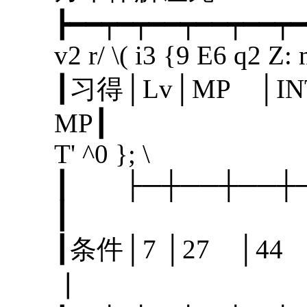
┣━━┯━┯━━┯━━┯━━┯━
v2 r/ \( i3 {9 E6 q2 Z:
┃习得│Lv│MP │I
MP
T' ^0 }; \
┃ ├─┼──┼─
┃
┃条件│7 │27 │
┃