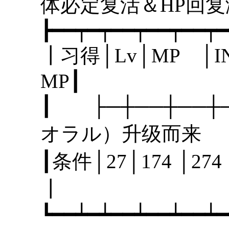
体必定复活＆H
┣━━┯━┯━━┯━━┯━━┯━
┃习得│Lv│MP │I
MP
┃ ├─┼──┼──┼
オラル）升级而来
┃条件│27│174 │2
┃
┗━━┷━┷━━┷━━┷━━┷━