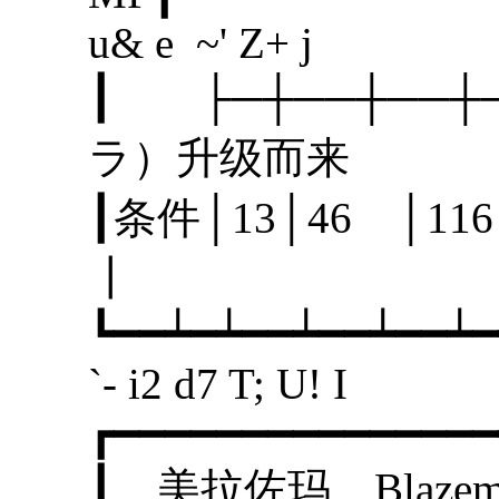
u& e ~' Z+ j
┃ ├─┼──┼──
ラ）升级而来
┃条件│13│46 │1
┃
┗━━┷━┷━━┷━━┷━━┷━
`- i2 d7 T; U! I
┏━━━━━━━━━━━━━━━
┃ 美拉佐玛 Blaz