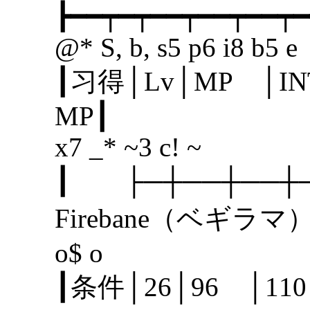
┣━━┯━┯━━┯━━┯━━┯━
@* S, b, s5 p6 i8 b5 e
┃习得│Lv│MP │I
MP
x7 _* ~3 c! ~
┃ ├─┼──┼──
Firebane（ベギラ
o$ o
┃条件│26│96 │1