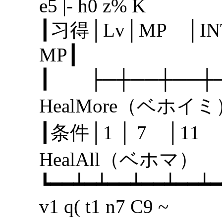
e5 |- h0 z% K
┃习得│Lv│MP │I
MP
┃ ├─┼──┼──
HealMore（ベホ
┃条件│1 │ 7 
HealAll（ベ
┗━━┷━┷━━┷━━┷━━┷━
v1 q( t1 n7 C9 ~