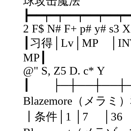
球攻击魔
┣━━┯━┯━━┯━━┯━━┯━
2 F$ N# F+ p# y# s3 X
┃习得│Lv│MP │I
MP
@" S, Z5 D. c* Y
┃ ├─┼──┼──
Blazemore（メ
┃条件│1 │7 │