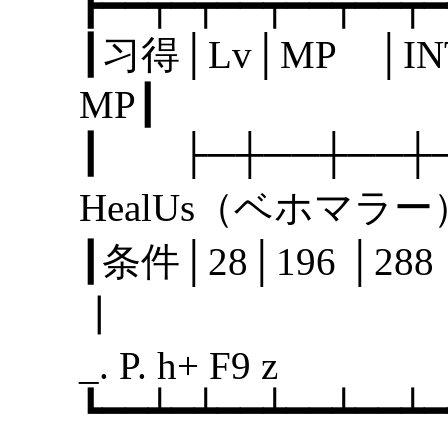
┣━━┯━┯━━┯━━┯━━┯━
┃习得│Lv│MP │I
MP
┃ ├─┼──┼──
HealUs（ベホマラ
┃条件│28│196 │2
┃
_. P. h+ F9 z
┗━━┷━┷━━┷━━┷━━┷━