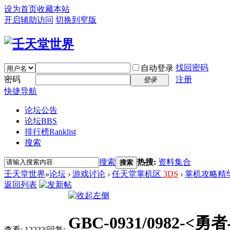
设为首页
收藏本站
开启辅助访问
切换到窄版
找回密码
自动登录
密码
注册
登录
快捷导航
论坛公告
论坛
BBS
排行榜
Ranklist
搜索
搜索
热搜:
资料集合
搜索
壬天堂世界
»
论坛
›
游戏讨论
›
任天堂掌机区
3DS
›
掌机攻略精
返回列表
GBC-0931/0982
查看:
12233
|
回复: