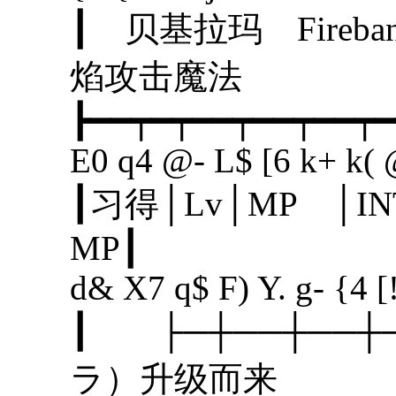
┃ 贝基拉玛 Fir
焰攻击魔
┣━━┯━┯━━┯━━┯━━┯━
E0 q4 @- L$ [6 k+ k(
┃习得│Lv│MP │I
MP
d& X7 q$ F) Y. g- {4 [
┃ ├─┼──┼──┼
ラ）升级而来