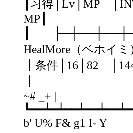
┃习得│Lv│MP │I
MP
┃ ├─┼──┼──
HealMore（ベホ
┃条件│16│82 │
┃
~# _+ |
┗━━┷━┷━━┷━━┷━━┷━
b' U% F& g1 I- Y