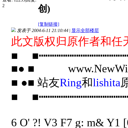
2
创)
[复制链接]
发表于 2004-6-11 21:10:44
|
显示全部楼层
此文版权归原作者和任
■ ■┅┅┅┅┅┅┅┅┅┅┅┅┅
■● ■ www.NewWis
■ ●■ 站友
Ring
和
lishita
■ ■┅┅┅┅┅┅┅┅┅┅┅┅┅
6 O' ?! V3 F7 g: m& Y1 [