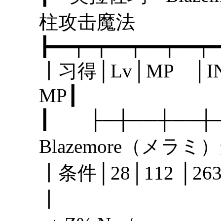
柱攻击魔
┣━━┯━┯━━┯━━┯━━┯━
┃习得│Lv│MP │I
MP
┃ ├─┼──┼──
Blazemore（メ
┃条件│28│112 │
┃