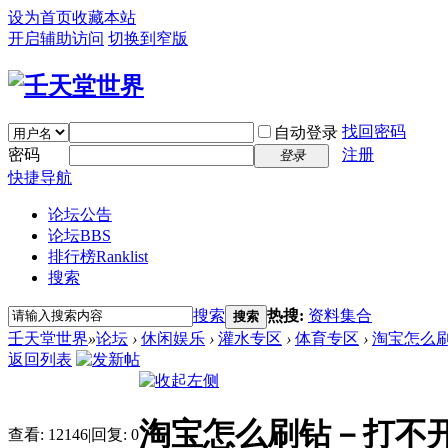
设为首页
收藏本站
开启辅助访问
切换到窄版
找回密码
自动登录
密码
注册
登录
快捷导航
论坛公告
论坛
BBS
排行榜
Ranklist
搜索
搜索
热搜:
资料集合
搜索
壬天堂世界
»
论坛
›
休闲娱乐
›
灌水专区
›
体育专区
›
淘宝怎么
返回列表
淘宝怎么刷钻－打不
查看:
12146
|
回复:
0