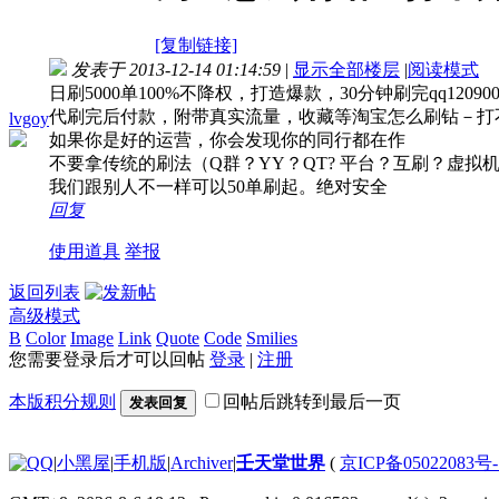
[复制链接]
发表于 2013-12-14 01:14:59
|
显示全部楼层
|
阅读模式
日刷5000单100%不降权，打造爆款，30分钟刷完qq1209003
代刷完后付款，附带真实流量，收藏等淘宝怎么刷钻－打
lvgoy
如果你是好的运营，你会发现你的同行都在作
不要拿传统的刷法（Q群？YY？QT? 平台？互刷？虚拟
我们跟别人不一样可以50单刷起。绝对安全
回复
使用道具
举报
返回列表
高级模式
B
Color
Image
Link
Quote
Code
Smilies
您需要登录后才可以回帖
登录
|
注册
本版积分规则
回帖后跳转到最后一页
发表回复
|
小黑屋
|
手机版
|
Archiver
|
壬天堂世界
(
京ICP备05022083号