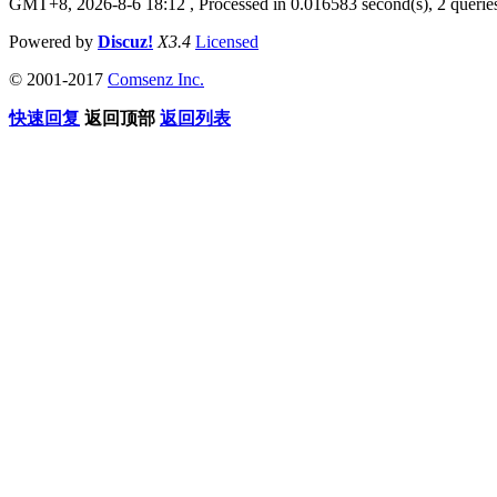
GMT+8, 2026-8-6 18:12
, Processed in 0.016583 second(s), 2 querie
Powered by
Discuz!
X3.4
Licensed
© 2001-2017
Comsenz Inc.
快速回复
返回顶部
返回列表