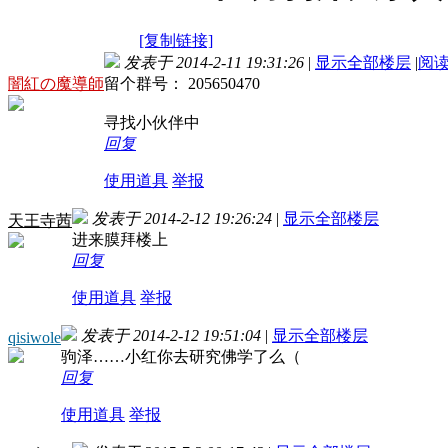
[复制链接]
发表于 2014-2-11 19:31:26
|
显示全部楼层
|
阅
闇紅の魔導師
留个群号： 205650470
寻找小伙伴中
回复
使用道具
举报
发表于 2014-2-12 19:26:24
|
显示全部楼层
天王寺茜
进来膜拜楼上
回复
使用道具
举报
发表于 2014-2-12 19:51:04
|
显示全部楼层
qisiwole
驹泽……小红你去研究佛学了么（
回复
使用道具
举报