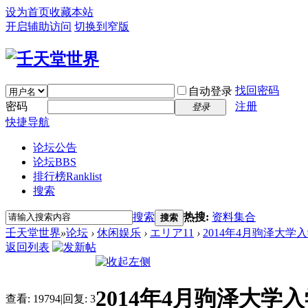
设为首页
收藏本站
开启辅助访问
切换到窄版
找回密码
自动登录
密码
注册
登录
快捷导航
论坛公告
论坛
BBS
排行榜
Ranklist
搜索
搜索
热搜:
资料集合
搜索
壬天堂世界
»
论坛
›
休闲娱乐
›
エリア11
›
2014年4月驹泽大学入
返回列表
2014年4月驹泽大
查看:
19794
|
回复:
3