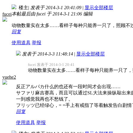
楼主
|
发表于 2014-3-1 20:41:09
|
显示全部楼层
本帖最后由 fucei 于 2014-3-1 21:06 编辑
fucei
动物数量实在太多……看样子每种只能养一只了，照顾不
回复
使用道具
举报
发表于 2014-3-3 11:48:14
|
显示全部楼层
fucei 发表于 2014-3-1 20:41
动物数量实在太多……看样子每种只能养一只了，
yuehe2
反正アルパカ什么的也还有一段时间才会出现……
サファリ麻吉赛高，而且可以通过SL大法来操纵敲出来
一到感觉我再也不愁钱了。
フリッツ已经绿心，= =手上有戒指了等着触发告白剧情
回复
使用道具
举报