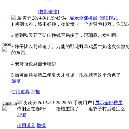
[复制链接]
发表于 2014-3-1 19:45:34
|
显示全部楼层
|
阅读模式
1.初期太难，钱不好挣，物价贵（一个大背包10万，你
2.熬到秋天开了矿山挣钱容易多了，玛瑙麻吉女神啊。
fucei
3.妹子比以前难追了。万能的野花野草鸡蛋牛奶这次全部
的东西。
4.安哥拉兔麻吉卡哇伊
5.丽可丽丝要第二年夏天才登场，现在就等这个角色了
回复
使用道具
举报
发表于 2014-3-1 20:28:53
手机用户
|
显示全部楼层
gujialun
依旧还在春8日……给楼主跪了……追双子村后遗症么
回复
使用道具
举报