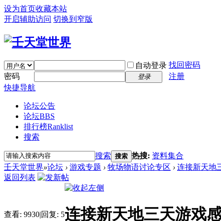
设为首页
收藏本站
开启辅助访问
切换到窄版
找回密码
自动登录
密码
注册
登录
快捷导航
论坛公告
论坛
BBS
排行榜
Ranklist
搜索
搜索
热搜:
资料集合
搜索
壬天堂世界
»
论坛
›
游戏专题
›
牧场物语讨论专区
›
连接新天地
返回列表
连接新天地三天游戏
查看:
9930
|
回复:
5