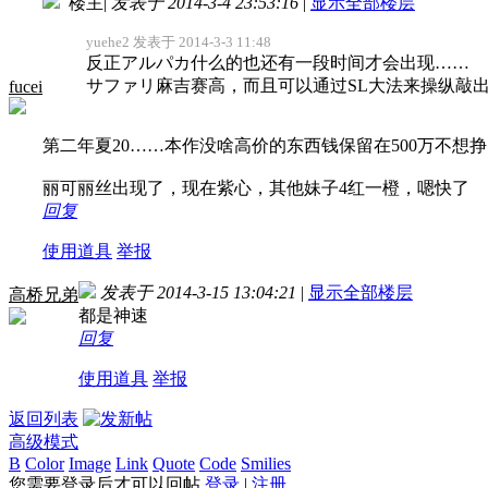
楼主
|
发表于 2014-3-4 23:53:16
|
显示全部楼层
yuehe2 发表于 2014-3-3 11:48
反正アルパカ什么的也还有一段时间才会出现……
サファリ麻吉赛高，而且可以通过SL大法来操纵敲出 .
fucei
第二年夏20……本作没啥高价的东西钱保留在500万不
丽可丽丝出现了，现在紫心，其他妹子4红一橙，嗯快了
回复
使用道具
举报
发表于 2014-3-15 13:04:21
|
显示全部楼层
高桥兄弟
都是神速
回复
使用道具
举报
返回列表
高级模式
B
Color
Image
Link
Quote
Code
Smilies
您需要登录后才可以回帖
登录
|
注册