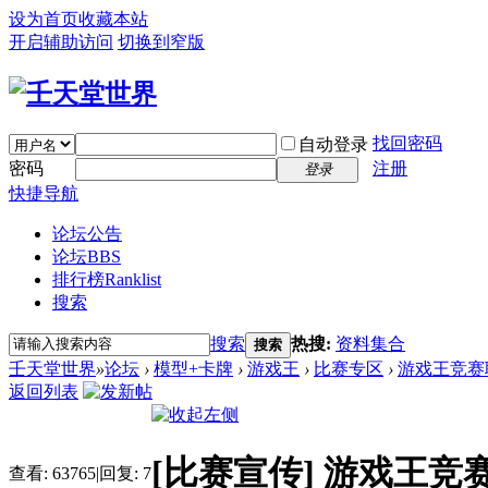
设为首页
收藏本站
开启辅助访问
切换到窄版
找回密码
自动登录
密码
注册
登录
快捷导航
论坛公告
论坛
BBS
排行榜
Ranklist
搜索
搜索
热搜:
资料集合
搜索
壬天堂世界
»
论坛
›
模型+卡牌
›
游戏王
›
比赛专区
›
游戏王竞赛
返回列表
[比赛宣传]
游戏王竞
查看:
63765
|
回复:
7