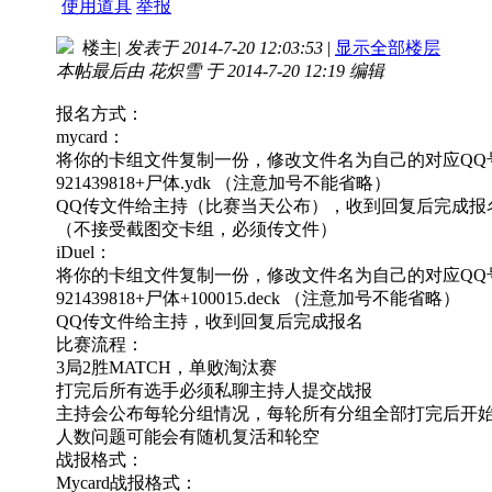
使用道具
举报
楼主
|
发表于 2014-7-20 12:03:53
|
显示全部楼层
本帖最后由 花炽雪 于 2014-7-20 12:19 编辑
报名方式：
mycard：
将你的卡组文件复制一份，修改文件名为自己的对应QQ号+
921439818+尸体.ydk （注意加号不能省略）
QQ传文件给主持（比赛当天公布），收到回复后完成报
（不接受截图交卡组，必须传文件）
iDuel：
将你的卡组文件复制一份，修改文件名为自己的对应QQ号+iDu
921439818+尸体+100015.deck （注意加号不能省略）
QQ传文件给主持，收到回复后完成报名
比赛流程：
3局2胜MATCH，单败淘汰赛
打完后所有选手必须私聊主持人提交战报
主持会公布每轮分组情况，每轮所有分组全部打完后开
人数问题可能会有随机复活和轮空
战报格式：
Mycard战报格式：