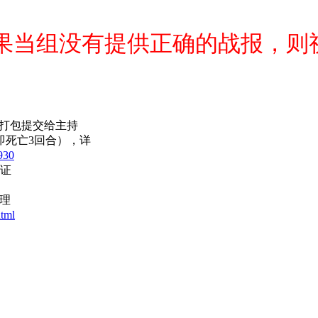
如果当组没有提供正确的战报，则
后打包提交给主持
（即死亡3回合），详
930
为证
理
html