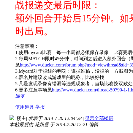
战报递交最后时限：
额外回合开始后15分钟。
时出局。
注意事项：
1.使用mycard比赛，每一小局都必须保存录像，比赛完
2.每局MATCH限时45分钟，时间到之后进入额外回合
见
http://www.duelcn.com/forum.php?mod=viewthread&tid=3
3.Mycard对于掉线的判罚：谁掉谁输，没掉的一方截图
4.群名片建议改成游戏里的昵称，比较好找
5.凡是发现录像有错漏等违规现象者，当场比赛按双败处
6.更多注意事项见
http://www.duelcn.com/thread-59790-1-1.
回复
使用道具
举报
楼主
|
发表于 2014-7-20 12:04:28
|
显示全部楼层
本帖最后由 花炽雪 于 2014-7-20 12:21 编辑