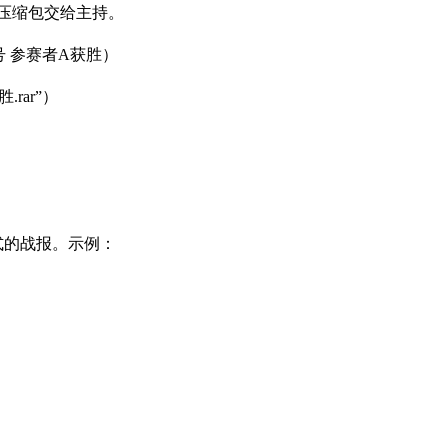
成压缩包交给主持。
号 参赛者A获胜）
rar”）
式的战报。示例：