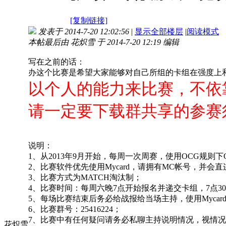
[复制链接]
发表于 2014-7-20 12:02:56
|
显示全部楼层
|
阅读模式
本帖最后由 花炽雪 于 2014-7-20 12:19 编辑
写在之前的话：
办这个比赛是希望大家能够对自己所组的卡组在强度上
以个人的能力来比赛，不依
请一定要下载群共享的参赛
说明：
1、从2013年9月开始，每周一次周赛，使用OCG规则下
2、比赛软件优先使用Mycard，请拥有MC帐号，并会直
3、比赛方式为MATCH淘汰制；
4、比赛时间：每周六晚7点开始报名并递交卡组，7点3
5、每场比赛结束后务必给战报给当场主持，使用Myca
6、比赛群号：25416224；
7、比赛中有任何疑问请务必私聊主持说明情况，视情
花炽雪