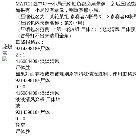
MATCH战中每一小局无论胜负都必须录像，之后压缩
如果有一小局没有录像，则重赛那小局。
（压缩包名为：某轮某组 参赛者A帐号X：X参赛者B帐
（压缩包内录像名称：第X小局）
（压缩包名范例：“第一轮A组 尸体2：1淡淡清风 尸体获胜.
（冒号打不出来请用全角）
ID战报格式：
花炽
921439818+尸体
雪
2：1
416084409+淡淡清风
尸体胜
如果对面弃权或者被规则杀等特殊情况胜利，使用ID格
921439818+尸体
0：0
416084409+淡淡清风
淡淡清风弃权 尸体胜
或
921439818+尸体
0：0
轮空
尸体胜