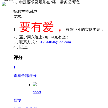
8、特殊要求及规则在2楼，请务必阅读。
招聘主持,裁判
要求:
要有爱，
1、
有象征性的实物奖励；
2、至少周六晚上7点~24点有空；
3，联系方式：
512544046@qq.com
4，以上。
评分
1
查看全部评分
codei
回复