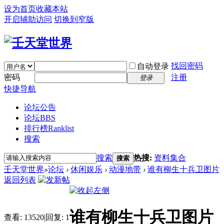
设为首页
收藏本站
开启辅助访问
切换到窄版
找回密码
自动登录
密码
注册
登录
快捷导航
论坛公告
论坛
BBS
排行榜
Ranklist
搜索
搜索
热搜:
资料集合
搜索
壬天堂世界
»
论坛
›
休闲娱乐
›
动漫地带
›
谁有柳生十兵卫图片
返回列表
谁有柳生十兵卫图片
查看:
13520
|
回复:
1