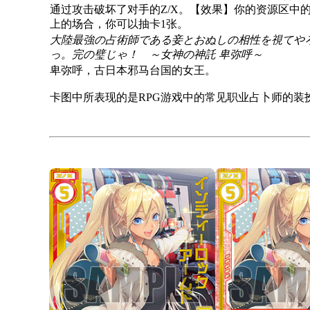
通过攻击破坏了对手的Z/X。【效果】你的资源区中的[
上的场合，你可以抽卡1张。
大陸最強の占術師である妾とおぬしの相性を視てや
っ。完の璧じゃ！ ～女神の神託 卑弥呼～
卑弥呼，古日本邪马台国的女王。
卡图中所表现的是RPG游戏中的常见职业占卜师的装