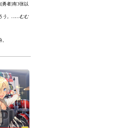
勇者]有3张以
ろう。……むむ
扮。