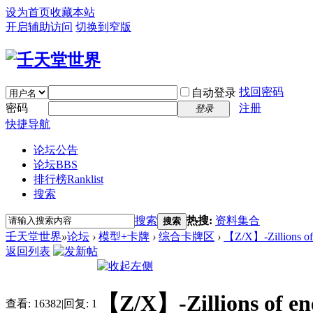
设为首页
收藏本站
开启辅助访问
切换到窄版
找回密码
自动登录
密码
注册
登录
快捷导航
论坛公告
论坛
BBS
排行榜
Ranklist
搜索
搜索
热搜:
资料集合
搜索
壬天堂世界
»
论坛
›
模型+卡牌
›
综合卡牌区
›
【Z/X】-Zillions
返回列表
【Z/X】-Zillions
查看:
16382
|
回复:
1