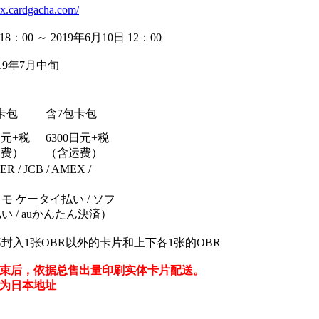
/zx.cardgacha.com/
00 ～ 2019年6月10日 12：00
19年7月中旬
卡包
含7包卡包
日元+税
6300日元+税
运费）
（含运费）
 / JCB / AMEX /
 ケータイ払い / ソフ
 / auかんたん決済）
封入1张OBR以外的卡片和上下各1张的OBR
束后，依据总售出量印刷实体卡片配送。
为日本地址