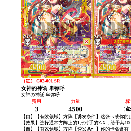
（红） G02-001 SR
女神的神谕 卑弥呼
女神の神託 卑弥呼
费用
力量
标
3
4500
（
点
【自】【有效领域】方阵【诱发条件】这张卡或你的[
【效果】选择通常方阵上的1张对手的Z/X，给予其10
【自】【有效领域】方阵【诱发条件】你的卡名含有「