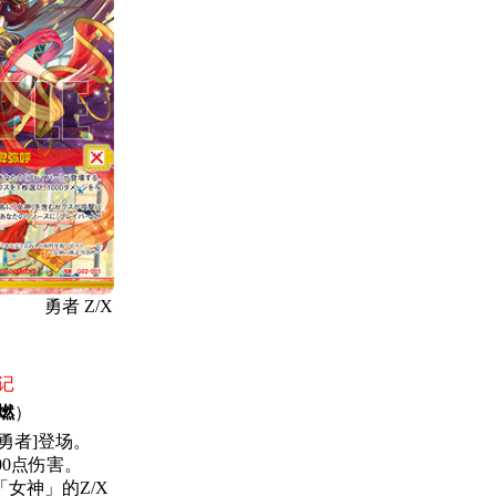
勇者 Z/X
记
燃
）
勇者]登场。
00点伤害。
女神」的Z/X