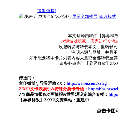
[复制链接]
发表于 2019-6-6 12:33:47
|
显示全部楼层
|
阅读模式
本文翻译内容由【异界群敌
欢迎游戏玩家、店家进行交流
欢迎转发与转载本文，但转载时
注明来源与网址，并且不
如果想要将本卡片列表内容大量或全部转载至其
请务必事先与【异界群敌】Z/
传送门：
宣传微博@异界群敌ZX：
http://weibo.com/zxtcg
Z/X中文卡表索引&特殊分类卡专楼：
http://bbs.neww
Z/X商品情报&动画情报&世界观设定综合专楼：
http:
【异界群敌】Z/X中文资料站：重建中
点击卡图