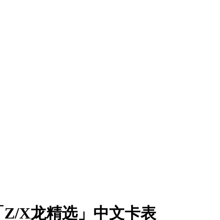
 G02「Z/X龙精选」中文卡表