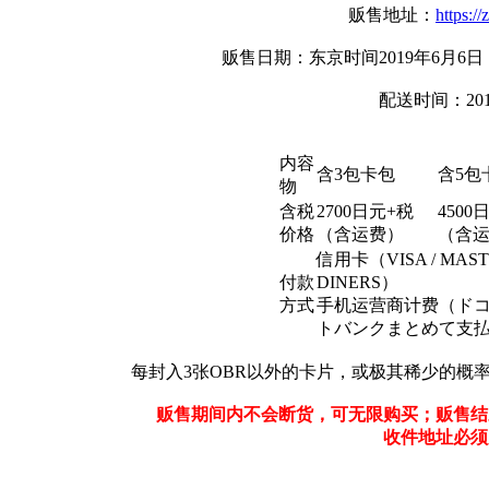
贩售地址：
https:/
贩售日期：东京时间2019年6月6日 18：
配送时间：20
内容
含3包卡包
含5包
物
含税
2700日元+税
4500
价格
（含运费）
（含
信用卡（VISA / MASTER
付款
DINERS）
方式
手机运营商计费（ドコモ
トバンクまとめて支払い
每封入3张OBR以外的卡片，或极其稀少的概率
贩售期间内不会断货，可无限购买；贩售结
收件地址必须