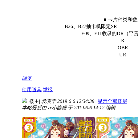
■ 卡片种类和数
B26、B27抽卡机限定SR
E09、E11收录的DR（罕
R
OBR
UR
回复
使用道具
举报
楼主
|
发表于 2019-6-6 12:34:38
|
显示全部楼层
本帖最后由 zx小熊猫 于 2019-6-6 14:12 编辑