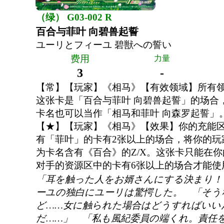
（绿） G03-002 R
百合与菲叶 向碧兽起誓
ユーリとフィーユ 碧獣への誓い
费用
力量
3
-
【常】【玩家】《相马》【有效领域】所有
这张卡是「百合与菲叶 向碧兽起誓」的场合
卡名也可以当作「相马和菲叶 向森罗起誓」
【★】【玩家】《相马》【效果】你的充能
有「菲叶」的卡有2张以上的场合，将你的玩家
为卡名含有《百合》的Z/X。这张卡只能在
对手的资源区中的卡有6张以上的场合才能使
「耳を触った人をお婿さんにする決まり！
ーユの独白にユーリは驚愕した。 「そう
ど……女に触られた場合はどうすればいい
だ……」 「私も風紀委員の端くれ。責任