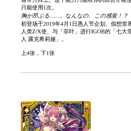
只能使用1次。
胸が昂ぶる……。なんなの、この感覚！？
初登场于2019年4月1日愚人节企划。假想世
人类Z/X使、与「菲叶」进行IGOB的「七大
人 露克希莉娅」。
上4张，下1张