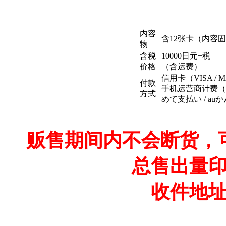
内容
含12张卡（内容
物
含税
10000日元+税
价格
（含运费）
信用卡（VISA / MAS
付款
手机运营商计费（
方式
めて支払い / a
贩售期间内不会断货，
总售出量
收件地