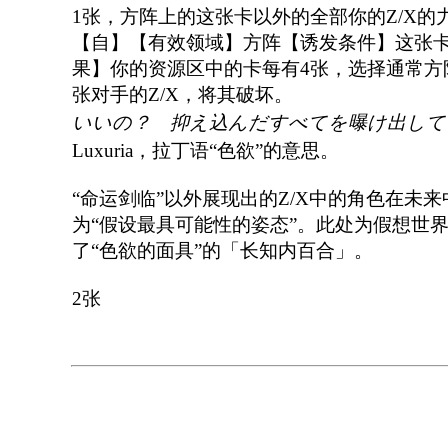
1张，方阵上的这张卡以外的全部你的Z/X的力量
【自】【有效领域】方阵【诱发条件】这张
果】你的资源区中的卡每有4张，选择通常方
张对手的Z/X，将其破坏。
いいの？ 抑え込んだすべてを曝け出して
Luxuria，拉丁语“色欲”的意思。
“命运剑临”以外展现出的Z/X中的角色在未
为“假设最具可能性的姿态”。此处为假想世
了“色欲的面具”的「长知内百合」。
2张