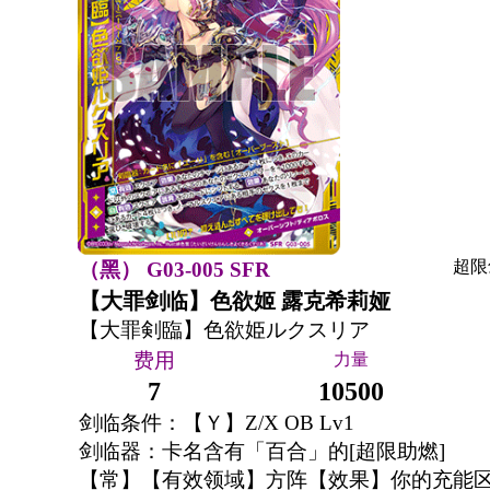
超限
（黑） G03-005 SFR
【大罪剑临】色欲姬 露克希莉娅
【大罪剣臨】色欲姫ルクスリア
费用
力量
7
10500
剑临条件：【Ｙ】Z/X OB Lv1
剑临器：卡名含有「百合」的[超限助燃]
【常】【有效领域】方阵【效果】你的充能