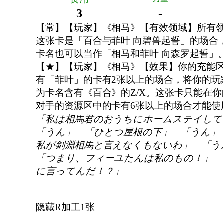
3
-
【常】【玩家】《相马》【有效领域】所有
这张卡是「百合与菲叶 向碧兽起誓」的场合
卡名也可以当作「相马和菲叶 向森罗起誓」
【★】【玩家】《相马》【效果】你的充能
有「菲叶」的卡有2张以上的场合，将你的玩家
为卡名含有《百合》的Z/X。这张卡只能在
对手的资源区中的卡有6张以上的场合才能使
「私は相馬君のおうちにホームステイし
「うん」 「ひとつ屋根の下」 「うん」
私が剣淵相馬と言えなくもないわ」 「
「つまり、フィーユたんは私のもの！」 
に言ってんだ！？」
隐藏R加工1张