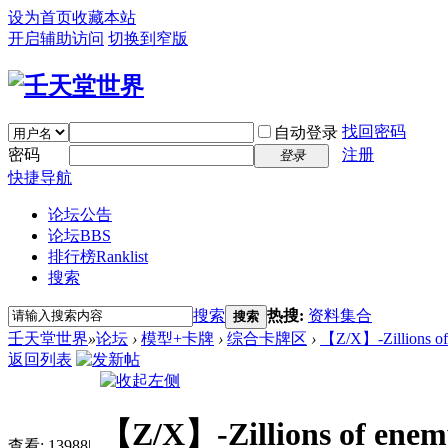
设为首页
收藏本站
开启辅助访问
切换到窄版
找回密码
自动登录
密码
注册
登录
快捷导航
论坛公告
论坛
BBS
排行榜
Ranklist
搜索
搜索
热搜:
资料集合
搜索
壬天堂世界
»
论坛
›
模型+卡牌
›
综合卡牌区
›
【Z/X】-Zillions
返回列表
【Z/X】-Zillions of
查看:
13988
|