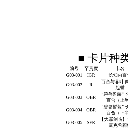
■ 卡片种
编号
罕贵度
卡名
G03-001
IGR
长知内百
百合与菲叶 
G03-002
R
起誓
“碧兽誓装” 
G03-003
OBR
百合（上
“碧兽誓装” 
G03-004
OBR
百合（下
【大罪剑临】
G03-005
SFR
露克希莉