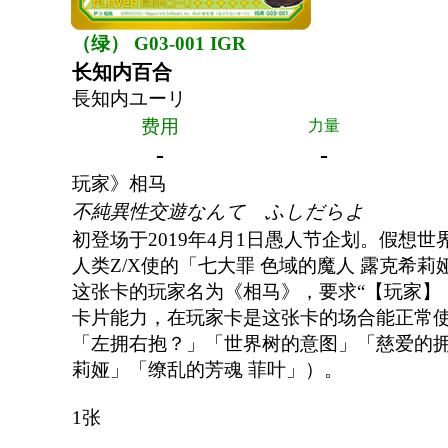
（绿） G03-001 IGR
长知内百合
長知内ユーリ
费用
力量
-
-
玩家》相马
不純異性交遊なんて ふしだらよ
初登场于2019年4月1日愚人节企划。假想世
人类Z/X使的「七大罪 色域的魔人 露克希莉
这张卡的玩家名为《相马》，要求“【玩家】
卡片能力，在玩家卡是这张卡的场合能正常
「左拥右抱？」「世界树的意图」「慈爱的拥
莉娅」「缭乱的芳魂 菲叶」）。
1张