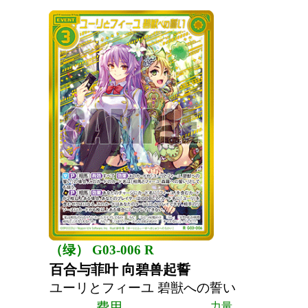
（绿） G03-006 R
百合与菲叶 向碧兽起誓
ユーリとフィーユ 碧獣への誓い
费用
力量