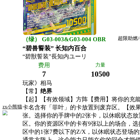
超限助燃/兽
（绿） G03-003&G03-004 OBR
“碧兽誓装” 长知内百合
“碧獣誓装”長知内ユーリ
费用
力量
7
10500
玩家》相马
【常】
绝界
【起】【有效领域】方阵【费用】将你的充能
zx小熊猫
卡名含有「菲叶」的卡放置到废弃区。【效果
张。选择你的手牌中的2张卡，以休眠状态放
区。你的资源区中的卡有9张以上的场合，选
区中的1张7费以下的Z/X，以休眠状态登场的
通常方阵上。这个能力只能在你的回合才能使