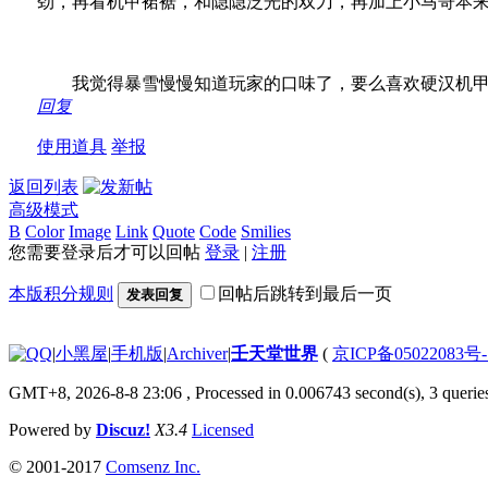
劲，再看机甲裙裾，和隐隐泛光的双刀，再加上小马哥本
我觉得暴雪慢慢知道玩家的口味了，要么喜欢硬汉机甲，要
回复
使用道具
举报
返回列表
高级模式
B
Color
Image
Link
Quote
Code
Smilies
您需要登录后才可以回帖
登录
|
注册
本版积分规则
回帖后跳转到最后一页
发表回复
|
小黑屋
|
手机版
|
Archiver
|
壬天堂世界
(
京ICP备05022083号
GMT+8, 2026-8-8 23:06
, Processed in 0.006743 second(s), 3 querie
Powered by
Discuz!
X3.4
Licensed
© 2001-2017
Comsenz Inc.