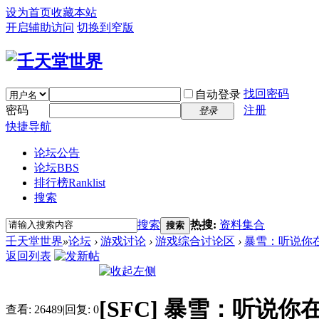
设为首页
收藏本站
开启辅助访问
切换到窄版
找回密码
自动登录
密码
注册
登录
快捷导航
论坛公告
论坛
BBS
排行榜
Ranklist
搜索
搜索
热搜:
资料集合
搜索
壬天堂世界
»
论坛
›
游戏讨论
›
游戏综合讨论区
›
暴雪：听说你
返回列表
[SFC]
暴雪：听说你
查看:
26489
|
回复:
0