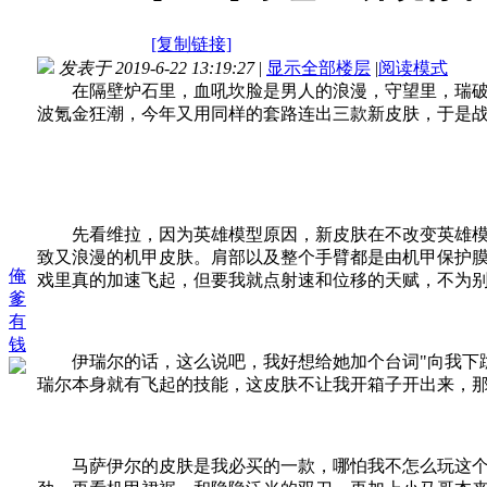
[复制链接]
发表于 2019-6-22 13:19:27
|
显示全部楼层
|
阅读模式
在隔壁炉石里，血吼坎脸是男人的浪漫，守望里，瑞破穿
波氪金狂潮，今年又用同样的套路连出三款新皮肤，于是战
先看维拉，因为英雄模型原因，新皮肤在不改变英雄模型
致又浪漫的机甲皮肤。肩部以及整个手臂都是由机甲保护膜
俺
戏里真的加速飞起，但要我就点射速和位移的天赋，不为
爹
有
钱
伊瑞尔的话，这么说吧，我好想给她加个台词"向我下跪
瑞尔本身就有飞起的技能，这皮肤不让我开箱子开出来，
马萨伊尔的皮肤是我必买的一款，哪怕我不怎么玩这个英