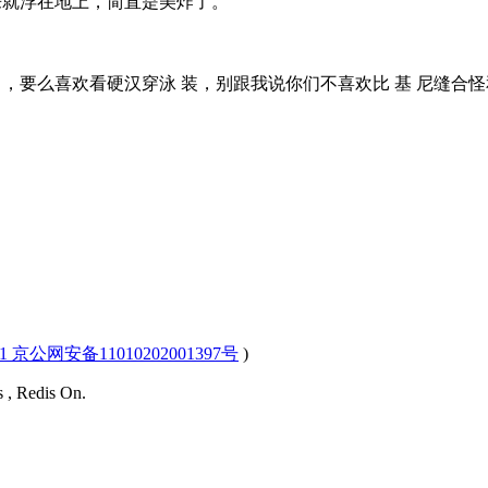
来就浮在地上，简直是美炸了。
么喜欢看硬汉穿泳 装，别跟我说你们不喜欢比 基 尼缝合怪
-1 京公网安备11010202001397号
)
s , Redis On.