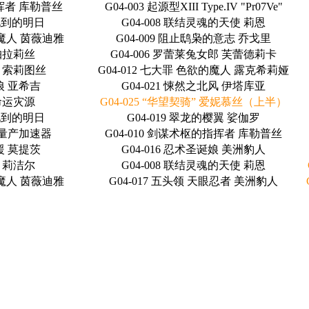
指挥者 库勒普丝
G04-003 起源型XIII Type.IV "Pr07Ve"
未见到的明日
G04-008 联结灵魂的天使 莉恩
的魔人 茵薇迪雅
G04-009 阻止鸱枭的意志 乔戈里
 珀拉莉丝
G04-006 罗蕾莱兔女郎 芙蕾德莉卡
人 索莉图丝
G04-012 七大罪 色欲的魔人 露克希莉娅
金狼 亚希吉
G04-021 悚然之北风 伊塔库亚
 命运灾源
G04-025 “华望契骑” 爱妮慕丝（上半）
未见到的明日
G04-019 翠龙的樱翼 娑伽罗
剑 量产加速器
G04-010 剑谋术枢的指挥者 库勒普丝
应援 莫提茨
G04-016 忍术圣诞娘 美洲豹人
剑 莉洁尔
G04-008 联结灵魂的天使 莉恩
的魔人 茵薇迪雅
G04-017 五头领 天眼忍者 美洲豹人