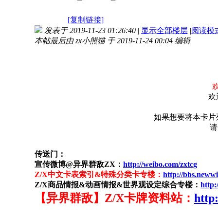
[复制链接]
发表于 2019-11-23 01:26:40
|
显示全部楼层
|
阅读模
本帖最后由 zx小熊猫 于 2019-11-24 00:04 编辑
欢
如果想要将本卡片
请
传送门：
宣传微博@异界群敌ZX：
http://weibo.com/zxtcg
Z/X中文卡表索引&特殊分类卡专楼：
http://bbs.neww
Z/X商品情报&动画情报&世界观设定综合专楼：
http:
【异界群敌】Z/X卡牌资料站：
http