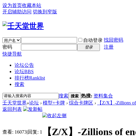
设为首页
收藏本站
开启辅助访问
切换到窄版
找回密码
自动登录
密码
注册
登录
快捷导航
论坛公告
论坛
BBS
排行榜
Ranklist
搜索
搜索
热搜:
资料集合
搜索
壬天堂世界
»
论坛
›
模型+卡牌
›
综合卡牌区
›
【Z/X】-Zillions
返回列表
【Z/X】-Zillions
查看:
16073
|
回复:
1