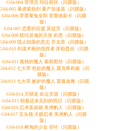
G04-004 管理员 珀拉莉丝（闪膜版）
G04-005 暴虐紫怨剑 量产加速器（闪膜版）
G04-006 罗蕾莱兔女郎 芙蕾德莉卡（闪膜
版）
G04-007 恋爱的应援 莫提茨（闪膜版）
G04-008 联结灵魂的天使 莉恩（闪膜版）
G04-009 阻止鸱枭的意志 乔戈里（闪膜版）
G04-010 剑谋术枢的指挥者 库勒普丝（闪膜
版）
G04-011 孤独的魔人 索莉图丝（闪膜版）
G04-012 七大罪 色欲的魔人 露克希莉娅（闪
膜版）
G04-013 七大罪 嫉妒的魔人 茵薇迪雅（闪膜
版）
G04-014 灭狱龙 命运灾源（闪膜版）
G04-015 朝着还未见到的明日（闪膜版）
G04-016 忍术圣诞娘 美洲豹人（闪膜版）
G04-017 五头领 天眼忍者 美洲豹人（闪膜
版）
G04-018 树海的少女 菲叶（闪膜版）