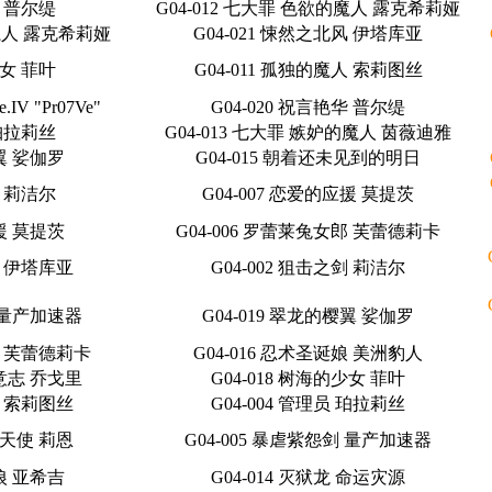
华 普尔缇
G04-012 七大罪 色欲的魔人 露克希莉娅
的魔人 露克希莉娅
G04-021 悚然之北风 伊塔库亚
少女 菲叶
G04-011 孤独的魔人 索莉图丝
.IV "Pr07Ve"
G04-020 祝言艳华 普尔缇
 珀拉莉丝
G04-013 七大罪 嫉妒的魔人 茵薇迪雅
樱翼 娑伽罗
G04-015 朝着还未见到的明日
剑 莉洁尔
G04-007 恋爱的应援 莫提茨
应援 莫提茨
G04-006 罗蕾莱兔女郎 芙蕾德莉卡
风 伊塔库亚
G04-002 狙击之剑 莉洁尔
剑 量产加速器
G04-019 翠龙的樱翼 娑伽罗
郎 芙蕾德莉卡
G04-016 忍术圣诞娘 美洲豹人
的意志 乔戈里
G04-018 树海的少女 菲叶
人 索莉图丝
G04-004 管理员 珀拉莉丝
的天使 莉恩
G04-005 暴虐紫怨剑 量产加速器
金狼 亚希吉
G04-014 灭狱龙 命运灾源