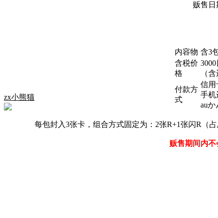
贩售日期
内容物
含3
含税价
300
格
（含
信用卡（
付款方
手机
zx小熊猫
式
au
每包封入3张卡，组合方式固定为：2张R+1张闪R（占
贩售期间内不