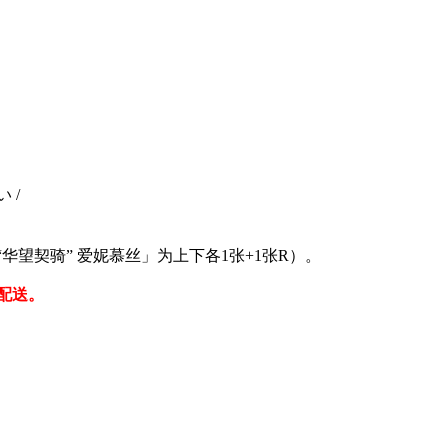
 /
华望契骑” 爱妮慕丝」为上下各1张+1张R）。
配送。