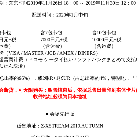
：东京时间2019年11月26日 18：00 ～ 2019年11月30日 12：00
配送时间：2020年1月中旬
包卡包
含7包卡包
含10包卡包
0日元+税
7000日元+税
10000日元+税
运费）
（含运费）
（含运费）
VISA / MASTER / JCB / AMEX / DINERS）
运营商计费（ドコモ ケータイ払い / ソフトバンクまとめて支払い
かんたん決済）
总出率的96%），或2张R+1张UR（占总出率的4%，特别地，「“
会断货，可无限购买；贩售结束后，依据总售出量印刷实体卡片
收件地址必须为日本地址
■ 会场先行版
贩售地址：Z/XSTREAM 2019.AUTUMN