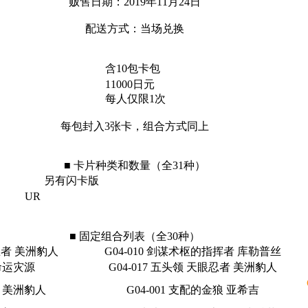
贩售日期：2019年11月24日
配送方式：当场兑换
含10包卡包
11000日元
每人仅限1次
每包封入3张卡，组合方式同上
■ 卡片种类和数量（全31种）
另有闪卡版
UR
■ 固定组合列表（全30种）
眼忍者 美洲豹人
G04-010 剑谋术枢的指挥者 库勒普丝
 命运灾源
G04-017 五头领 天眼忍者 美洲豹人
娘 美洲豹人
G04-001 支配的金狼 亚希吉