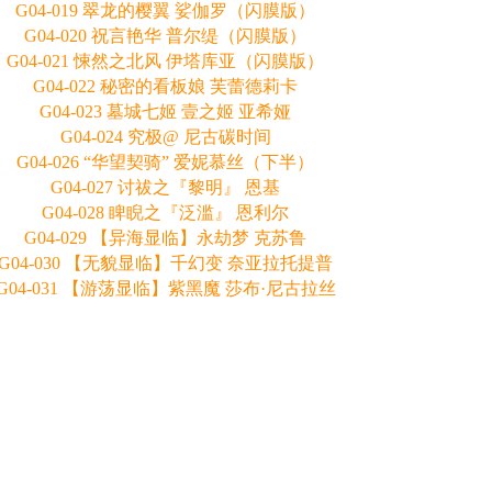
G04-019 翠龙的樱翼 娑伽罗（闪膜版）
G04-020 祝言艳华 普尔缇（闪膜版）
G04-021 悚然之北风 伊塔库亚（闪膜版）
G04-022 秘密的看板娘 芙蕾德莉卡
G04-023 墓城七姬 壹之姬 亚希娅
G04-024 究极@ 尼古碳时间
G04-026 “华望契骑” 爱妮慕丝（下半）
G04-027 讨祓之『黎明』 恩基
G04-028 睥睨之『泛滥』 恩利尔
G04-029 【异海显临】永劫梦 克苏鲁
G04-030 【无貌显临】千幻变 奈亚拉托提普
G04-031 【游荡显临】紫黑魔 莎布·尼古拉丝