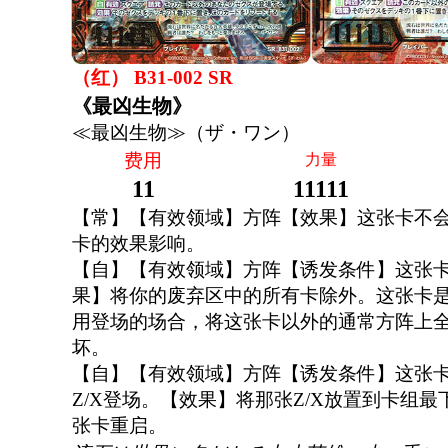
（红） B31-002 SR
《最凶生物》
≪最凶生物≫（ザ・ワン）
费用
力量
11
11111
【常】【有效领域】方阵【效果】这张卡不
卡的效果影响。
【自】【有效领域】方阵【诱发条件】这张
果】将你的废弃区中的所有卡除外。这张卡
用登场的场合，将这张卡以外的通常方阵上全
坏。
【自】【有效领域】方阵【诱发条件】这张
Z/X登场。【效果】将那张Z/X放置到卡组最
张卡重启。