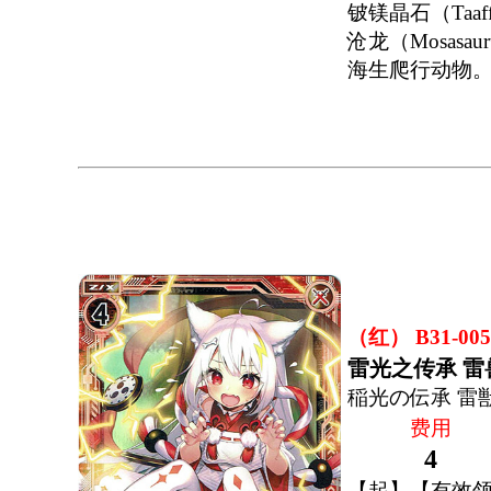
铍镁晶石（Taaff
沧龙（Mosas
海生爬行动物
（红） B31-005
雷光之传承 雷
稲光の伝承 雷
费用
4
【起】【有效