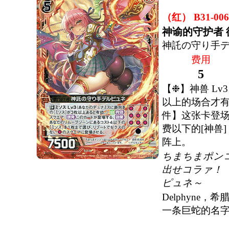
（红） B31-006
神谕的守护者 
神託の守り手
费用
5
【❉】神兽 Lv
以上的场合才
件】这张卡登场
费以下的[神兽
阵上。
ちまちまポン
出せコラァ！
ピュネ～
Delphyne
一条巨蛇的名