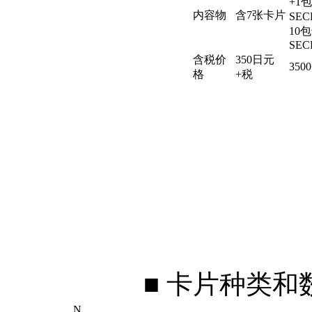
+1
内容物
含7张卡片
SEC
10
SEC
含税价
350日元
350
格
+税
■ 卡片种类和
N