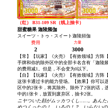
（红） B31-109 SR（线上抽卡）
甜蜜糖果 迦陵频伽
スイーツ・トゥ・スイート迦陵頻伽
费用
力量
2
3000
【常】【玩家】《火売》【有效领域】方阵
手牌和你的除外区中的全部卡名含有「迦陵频
的费用减1。但是，不会变为0以下。
【自】【玩家】《火売》【有效领域】方阵
这张卡通过卡的能力登场。【效果】你可以
区中的2张卡，将其除外。除外了2张的话，
中的1张卡，放置到废弃区，抽卡2张。
ニヤついた顔がムッカつくし……。あんた
めつくったの！ いるの！？ いらないの