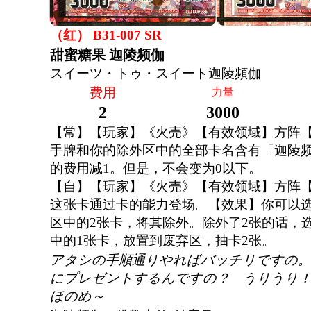
（红） B31-007 SR
甜蜜糖果 迦陵频伽
スイーツ・トゥ・スイート迦陵頻伽
费用
力量
2
3000
【常】【玩家】《火売》【有效领域】方阵
手牌和你的除外区中的全部卡名含有「迦陵频
的费用减1。但是，不会变为0以下。
【自】【玩家】《火売》【有效领域】方阵
这张卡通过卡的能力登场。【效果】你可以
区中的2张卡，将其除外。除外了2张的话，
中的1张卡，放置到废弃区，抽卡2张。
アタシの手順通りやればバッチリですの。
にプレゼントするんですの？ うりうり！
ほのめ～