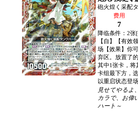
砲火煌く采配
费用
7
降临条件：2张[
【自】【有效
场【效果】你可
弃区。放置了的
其中1张卡，将
卡组最下方，选
以重启状态登场
見せてやるよ
カラで、お偉
ハート～