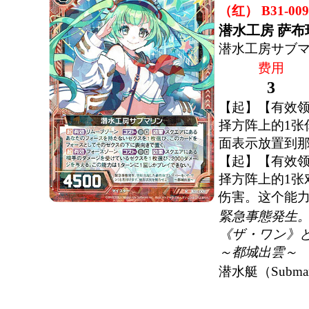
（红） B31-009
潜水工房 萨布
潜水工房サブ
费用
3
【起】【有效领
择方阵上的1张
面表示放置到
【起】【有效领
择方阵上的1张
伤害。这个能力
緊急事態発生
《ザ・ワン》
～都城出雲～
潜水艇（Subma