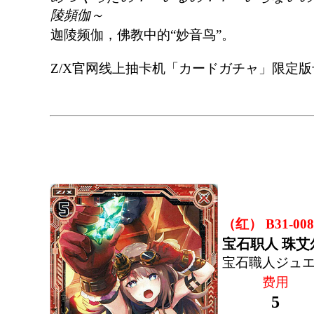
陵頻伽～
迦陵频伽，佛教中的“妙音鸟”。
Z/X官网线上抽卡机「カードガチャ」限定
（红） B31-008
宝石职人 珠艾
宝石職人ジュ
费用
5