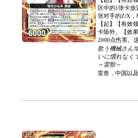
区中的1张卡放
张对手的Z/X，
【起】【有效领
卡除外。【效果
2000点伤害
歌う機械さん
いに慣れなく
～雷獣～
雷兽，中国以