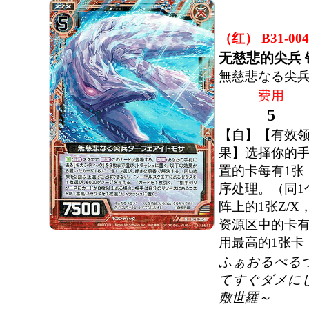
（红） B31-004
无慈悲的尖兵
無慈悲なる尖
费用
5
【自】【有效
果】选择你的手
置的卡每有1张
序处理。（同1
阵上的1张Z/X
资源区中的卡有
用最高的1张卡
ふぁおるぺる
てすぐダメに
敷世羅～