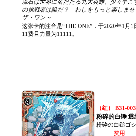
流石は世界に名だたる九大英雄、少々手こ
の挑戦者は誰だ？ わしをもっと楽しませ
ザ・ワン～
这张卡的注音是“THE ONE”，于2020年1月
11费且力量为11111。
（红） B31-003
粉碎的白锤 
粉砕の白鎚ゴ
费用