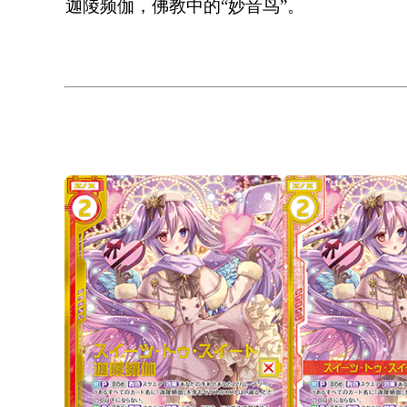
迦陵频伽，佛教中的“妙音鸟”。