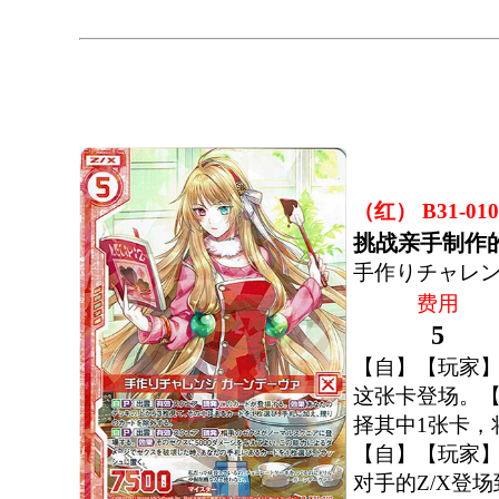
（红） B31-010
挑战亲手制作
手作りチャレン
费用
5
【自】【玩家
这张卡登场。【
择其中1张卡，
【自】【玩家
对手的Z/X登