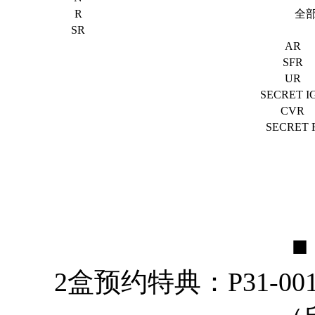
R
全
SR
AR
SFR
UR
SECRET I
CVR
SECRET 
■
2盒预约特典：P31-0