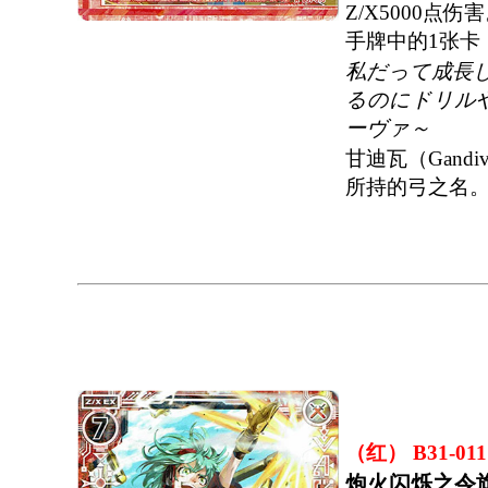
Z/X5000点
手牌中的1张卡
私だって成長
るのにドリル
ーヴァ～
甘迪瓦（Gan
所持的弓之名
（红） B31-011
炮火闪烁之令