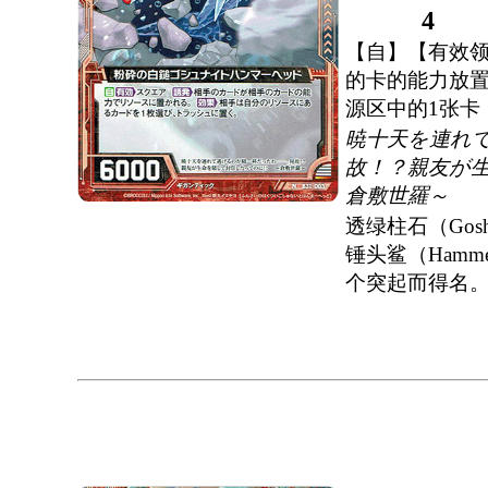
4
【自】【有效
的卡的能力放
源区中的1张卡
暁十天を連れ
故！？親友が
倉敷世羅～
透绿柱石（Gosh
锤头鲨（Hamm
个突起而得名