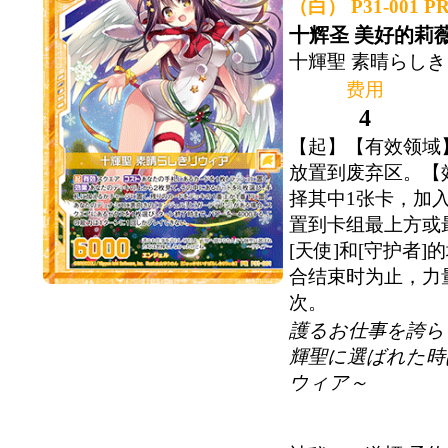
（白） P31-001 P
十辉圣 美好的莉
十輝聖 素晴らし
费用
4
【起】【有效领域
放置到废弃区。【
择其中1张卡，加
置到卡组最上方或
[天使]和[守护者
合结束时为止，力量
次。
護るお仕事を誇ら
輝聖に選ばれた時
ウィア～