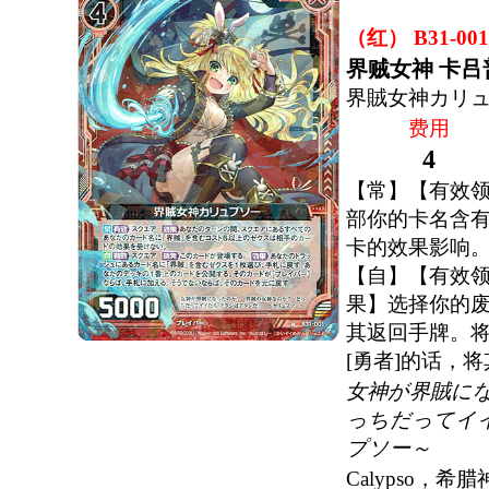
（红） B31-001
界贼女神 卡吕
界賊女神カリ
费用
4
【常】【有效
部你的卡名含有
卡的效果影响
【自】【有效
果】选择你的废
其返回手牌。将
[勇者]的话，
女神が界賊に
っちだってイ
プソー～
Calypso，