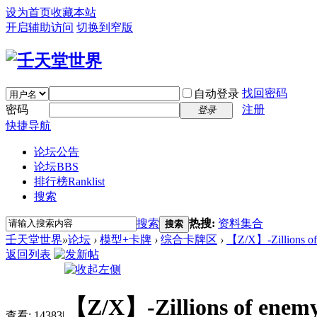
设为首页
收藏本站
开启辅助访问
切换到窄版
找回密码
自动登录
密码
注册
登录
快捷导航
论坛公告
论坛
BBS
排行榜
Ranklist
搜索
搜索
热搜:
资料集合
搜索
壬天堂世界
»
论坛
›
模型+卡牌
›
综合卡牌区
›
【Z/X】-Zillions
返回列表
【Z/X】-Zillions of
查看:
14383
|