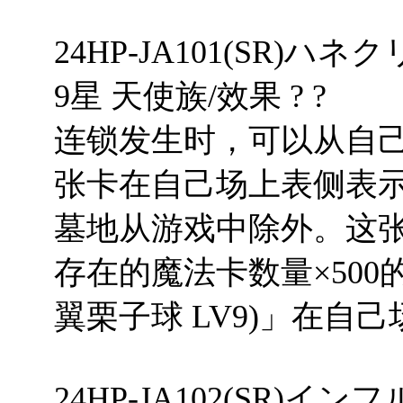
24HP-JA101(SR)ハネ
9星 天使族/效果 ? ?
连锁发生时，可以从自
张卡在自己场上表侧表
墓地从游戏中除外。这张
存在的魔法卡数量×500
翼栗子球 LV9)」在自
24HP-JA102(SR)