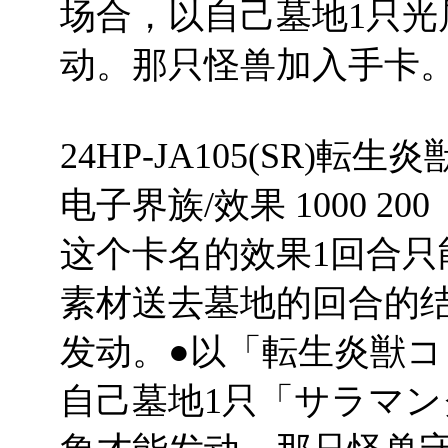
场合，以自己墓地1只光
动。那只怪兽加入手卡
24HP-JA105(SR)転
电子界族/效果 1000 200
这个卡名的效果1回合只
素材送去墓地的回合的
发动。●以「転生炎獣コ
自己墓地1只「サラマン