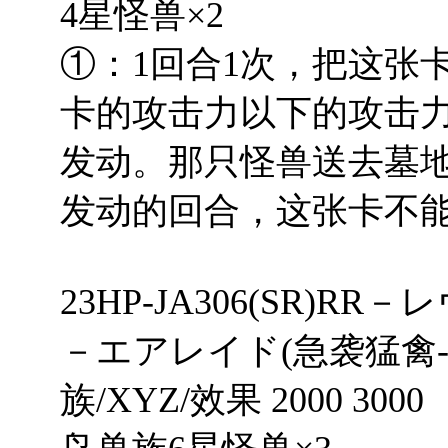
4星怪兽×2
①：1回合1次，把这张
卡的攻击力以下的攻击
发动。那只怪兽送去墓地
发动的回合，这张卡不
23HP-JA306(SR
－エアレイド(急袭猛禽-革
族/XYZ/效果 2000 3000