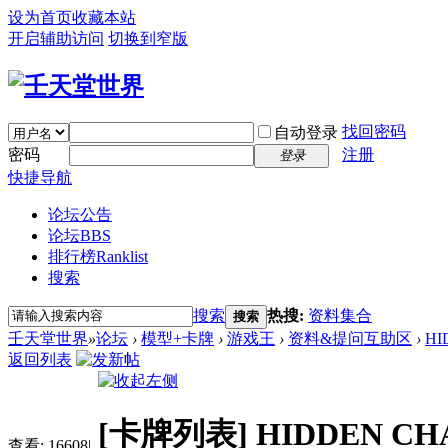
设为首页
收藏本站
开启辅助访问
切换到窄版
找回密码
自动登录
密码
注册
登录
快捷导航
论坛公告
论坛
BBS
排行榜
Ranklist
搜索
搜索
热搜:
资料集合
搜索
壬天堂世界
»
论坛
›
模型+卡牌
›
游戏王
›
资料&提问互助区
›
HI
返回列表
[卡牌列表]
HIDDEN C
查看:
16608
|