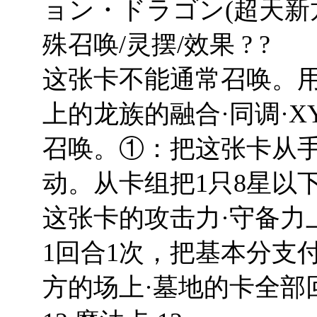
ョン・ドラゴン(超天新龙 
殊召唤/灵摆/效果 ? ?
这张卡不能通常召唤。
上的龙族的融合·同调·
召唤。①：把这张卡从手
动。从卡组把1只8星以
这张卡的攻击力·守备力
1回合1次，把基本分支
方的场上·墓地的卡全部