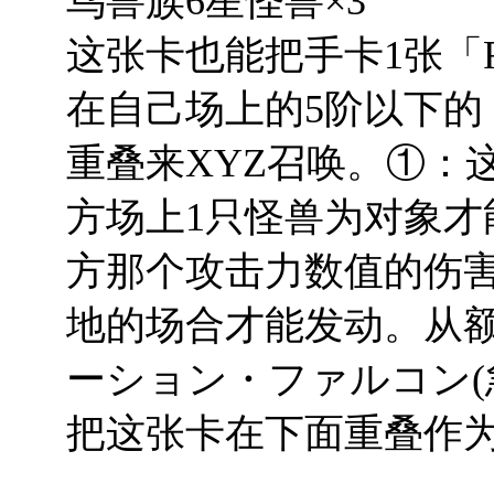
鸟兽族6星怪兽×3
这张卡也能把手卡1张「
在自己场上的5阶以下的「
重叠来XYZ召唤。①：
方场上1只怪兽为对象
方那个攻击力数值的伤
地的场合才能发动。从额
ーション・ファルコン(
把这张卡在下面重叠作为