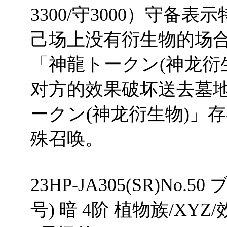
3300/守3000）守备
己场上没有衍生物的场合
「神龍トークン(神龙衍
对方的效果破坏送去墓
ークン(神龙衍生物)」
殊召唤。
23HP-JA305(SR)No
号) 暗 4阶 植物族/XYZ/效果