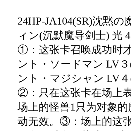
24HP-JA104(SR
ィン(沉默魔导剑士) 光 4星
①：这张卡召唤成功时
ント・ソードマン LV３
ント・マジシャン LV４
②：只在这张卡在场上
场上的怪兽1只为对象
动无效。③：场上的这