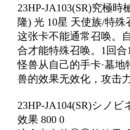
23HP-JA103(SR)
隆) 光 10星 天使族/特殊召
这张卡不能通常召唤。自
合才能特殊召唤。1回合
怪兽从自己的手卡·墓地
兽的效果无效化，攻击力变
23HP-JA104(SR)シノ
效果 800 0