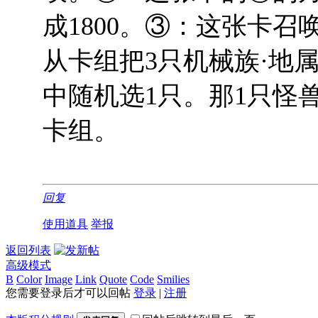
成1800。③：这张卡
从卡组把3只机械族·地
中随机选1只。那1只怪
卡组。
回复
使用道具
举报
返回列表
高级模式
B
Color
Image
Link
Quote
Code
Smilies
您需要登录后才可以回帖
登录
|
注册