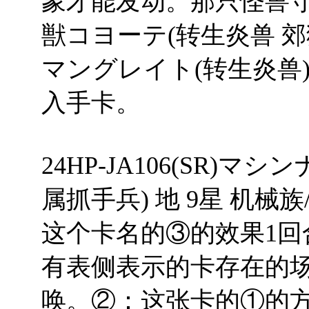
象才能发动。那只怪兽
獣コヨーテ(转生炎兽 
マングレイト(转生炎兽
入手卡。
24HP-JA106(SR
属抓手兵) 地 9星 机械族/效
这个卡名的③的效果1回
有表侧表示的卡存在的
唤。②：这张卡的①的