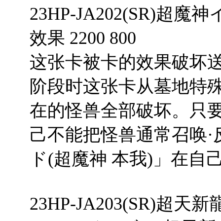
23HP-JA202(SR)超魔
效果 2200 800
这张卡被卡的效果破坏
阶段时这张卡从墓地特
在的怪兽全部破坏。只
己不能把怪兽通常召唤·
ド(超魔神 本我)」在
23HP-JA203(SR