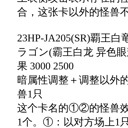
合，这张卡以外的怪兽
23HP-JA205(SR
ラゴン(霸王白龙 异色眼辉
果 3000 2500
暗属性调整＋调整以外的
兽1只
这个卡名的①②的怪兽效
1个。①：以对方场上1