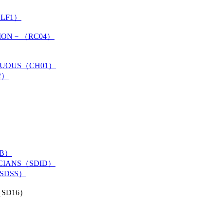
SLF1）
TION－（RC04）
RTUOUS（CH01）
2）
RB）
ICIANS（SDID）
（SDSS）
（SD16）