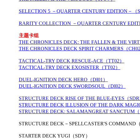
SELECTION 5 －QUARTER CENTURY EDITION－（
RARITY COLLECTION －QUARTER CENTURY EDI
主题卡组
THE CHRONICLES DECK: THE FALLEN & THE VI
THE CHRONICLES DECK SPIRIT CHARMERS（CH0
TACTICAL-TRY DECK RESCUE-ACE（TT02）
TACTICAL-TRY DECK EXOSISTER（TT02）
DUEL-IGNITION DECK HERO（DI01）
DUEL-IGNITION DECK SWORDSOUL（DI02）
STRUCTURE DECK RISE OF THE BLUE-EYES（SD
STRUCTURE DECK ILLUSION OF THE DARK MAG
STRUCTURE DECK: SALAMANGREAT SANCTUM
STRUCTURE DECK－SPELLCASTER'S COMMAND
STARTER DECK YUGI（SDY）