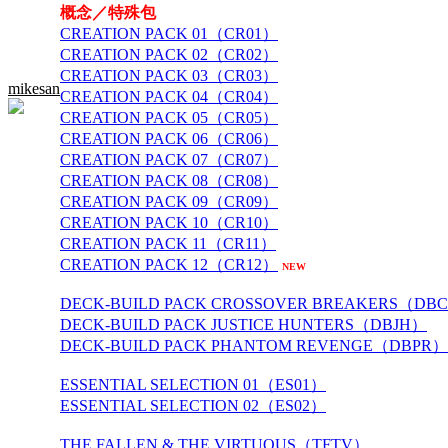
概念／特殊包
CREATION PACK 01（CR01）
CREATION PACK 02（CR02）
CREATION PACK 03（CR03）
mikesan
CREATION PACK 04（CR04）
CREATION PACK 05（CR05）
CREATION PACK 06（CR06）
CREATION PACK 07（CR07）
CREATION PACK 08（CR08）
CREATION PACK 09（CR09）
CREATION PACK 10（CR10）
CREATION PACK 11（CR11）
CREATION PACK 12（CR12）
NEW
DECK-BUILD PACK CROSSOVER BREAKERS（DB
DECK-BUILD PACK JUSTICE HUNTERS（DBJH）
DECK-BUILD PACK PHANTOM REVENGE（DBPR）
ESSENTIAL SELECTION 01（ES01）
ESSENTIAL SELECTION 02（ES02）
THE FALLEN & THE VIRTUOUS（TFTV）