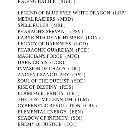
RAGING BATTLE（RGBT）
LEGEND OF BLUE EYES WHITE DRAGON（LOB）
METAL RAIDERS（MRD）
SPELL RULER（MRL）
PHARAOH'S SERVANT（PSV）
LABYRINTH OF NIGHTMARE（LON）
LEGACY OF DARKNESS（LOD）
PHARAONIC GUARDIAN（PGD）
MAGICIAN'S FORCE（MFC）
DARK CRISIS（DCR）
INVASION OF CHAOS（IOC）
ANCIENT SANCTUARY（AST）
SOUL OF THE DUELIST（SOD）
RISE OF DESTINY（RDS）
FLAMING ETERNITY（FET）
THE LOST MILLENNIUM（TLM）
CYBERNETIC REVOLUTION（CRV）
ELEMENTAL ENERGY（EEN）
SHADOW OF INFINITY（SOI）
ENEMY OF JUSTICE（EOJ）