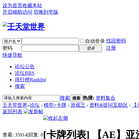
设为首页
收藏本站
开启辅助访问
切换到窄版
找回密码
自动登录
密码
注册
登录
快捷导航
论坛公告
论坛
BBS
排行榜
Ranklist
搜索
搜索
热搜:
资料集合
搜索
壬天堂世界
»
论坛
›
模型+卡牌
›
游戏王
›
资料&提问互助区
›
【
返回列表
[卡牌列表]
【AE】
查看:
35914
|
回复:
0