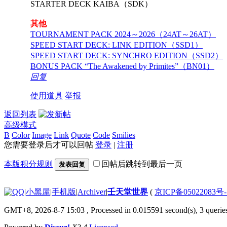
STARTER DECK KAIBA（SDK）
其他
TOURNAMENT PACK 2024～2026（24AT～26AT）
SPEED START DECK: LINK EDITION（SSD1）
SPEED START DECK: SYNCHRO EDITION（SSD2）
BONUS PACK “The Awakened by Primites”（BN01）
回复
使用道具
举报
返回列表
高级模式
B
Color
Image
Link
Quote
Code
Smilies
您需要登录后才可以回帖
登录
|
注册
本版积分规则
回帖后跳转到最后一页
发表回复
|
小黑屋
|
手机版
|
Archiver
|
壬天堂世界
(
京ICP备05022083号
GMT+8, 2026-8-7 15:03
, Processed in 0.015591 second(s), 3 querie