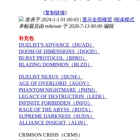
[复制链接]
发表于 2024-1-1 01:00:03
|
显示全部楼层
|
阅读模式
本帖最后由 mikesan 于 2026-7-13 00:00 编辑
补充包
DUELIST'S ADVANCE（DUAD）
DOOM OF DIMENSIONS（DOOD）
BURST PROTOCOL（BPRO）
BLAZING DOMINION（BLZD）
DUELIST NEXUS（DUNE）
AGE OF OVERLORD（AGOV）
PHANTOM NIGHTMARE（PHNI）
LEGACY OF DESTRUCTION（LEDE）
INFINITE FORBIDDEN（INFO）
RAGE OF THE ABYSS（ROTA）
SUPREME DARKNESS（SUDA）
ALLIANCE INSIGHT（ALIN）
CRIMSON CRISIS（CRMS）