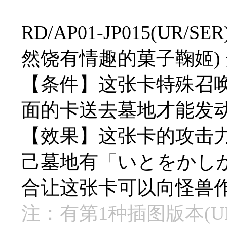
RD/AP01-JP015(U
然饶有情趣的菓子鞠姬) 光 9
【条件】这张卡特殊召
面的卡送去墓地才能发
【效果】这张卡的攻击力
己墓地有「いとをかし
合让这张卡可以向怪兽作
注：有第1种插图版本(UR