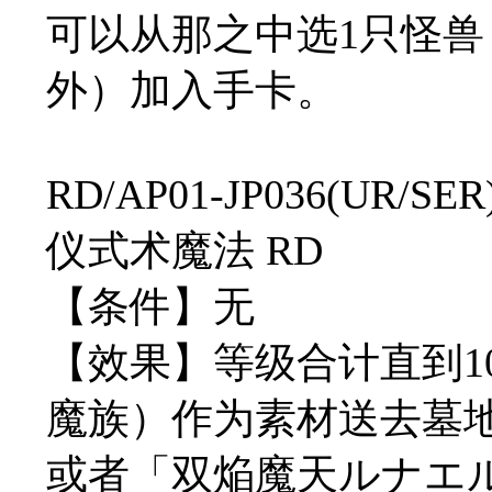
可以从那之中选1只怪兽（
外）加入手卡。
RD/AP01-JP036(U
仪式术魔法 RD
【条件】无
【效果】等级合计直到1
魔族）作为素材送去墓
或者「双焔魔天ルナエ