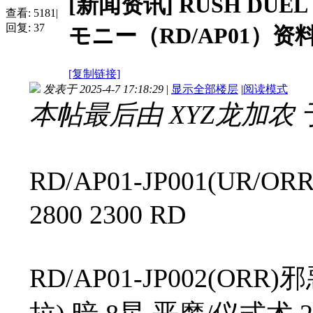
[新闻资讯]
RUSH DU
查看:
5181
|
回复:
37
モニー（RD/AP01）资
[复制链接]
发表于 2025-4-7 17:18:29
|
显示全部楼层
|
阅读模式
本帖最后由 XYZ龙加农 于 20
RD/AP01-JP001(UR/
2800 2300 RD
RD/AP01-JP002(O