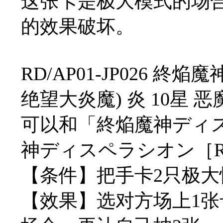
这张卡是极大模式的场
的效果破坏。
RD/AP01-JP026 
绝望大炎魔) 炎 10星 恶魔/
可以和「終焔魔神ディ
神ディスペラシオン［
【条件】把手卡2只极
【效果】选对方场上1