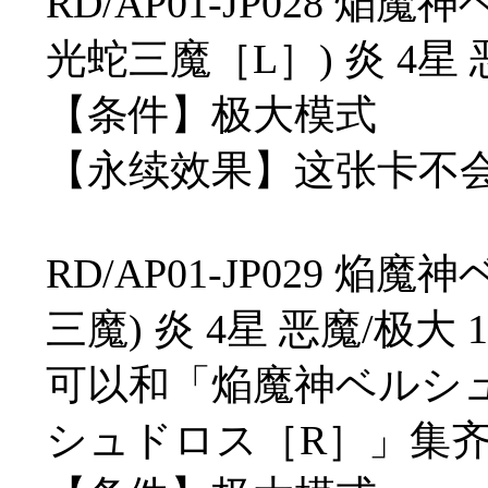
RD/AP01-JP028 
光蛇三魔［L］) 炎 4星 恶魔
【条件】极大模式
【永续效果】这张卡不
RD/AP01-JP029 
三魔) 炎 4星 恶魔/极大 12
可以和「焔魔神ベルシ
シュドロス［R］」集