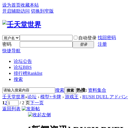
设为首页
收藏本站
开启辅助访问
切换到窄版
找回密码
自动登录
密码
注册
登录
快捷导航
论坛公告
论坛
BBS
排行榜
Ranklist
搜索
搜索
热搜:
资料集合
搜索
壬天堂世界
»
论坛
›
模型+卡牌
›
游戏王
›
RUSH DUEL アドバ
1
2
/ 2 页
下一页
返回列表