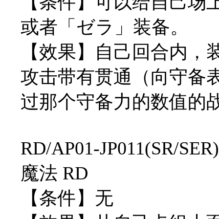
【条件】可以给自己场
或者「ゼラ」装备。
【效果】自己回合内，装
攻击带有贯通（向守备
过那个守备力的数值的
RD/AP01-JP011(SR
魔法 RD
【条件】无