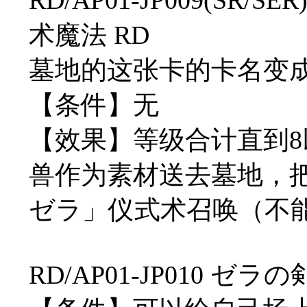
术魔法 RD
墓地的这张卡的卡名变
【条件】无
【效果】等级合计直到
兽作为素材送去墓地，
ゼラ」仪式术召唤（不
RD/AP01-JP010 ゼ