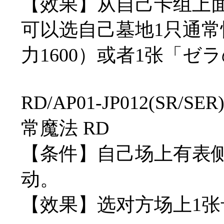
【效果】从自己卡组上
可以选自己墓地1只通常怪
力1600）或者1张「ゼ
RD/AP01-JP012(SR
常魔法 RD
【条件】自己场上有表
动。
【效果】选对方场上1张