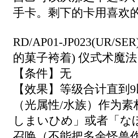
手卡。剩下的卡用喜欢
RD/AP01-JP023(U
的菓子袴着) 仪式术魔法 
【条件】无
【效果】等级合计直到9
（光属性/水族）作为
しまいひめ」或者「な
召唤（不能把多余怪兽