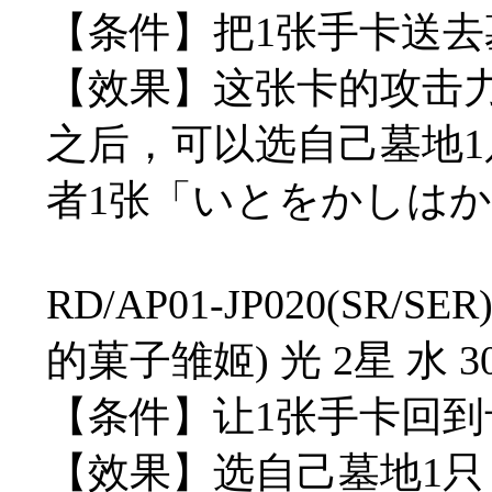
【条件】把1张手卡送
【效果】这张卡的攻击力
之后，可以选自己墓地
者1张「いとをかしは
RD/AP01-JP020(S
的菓子雏姬) 光 2星 水 300
【条件】让1张手卡回
【效果】选自己墓地1