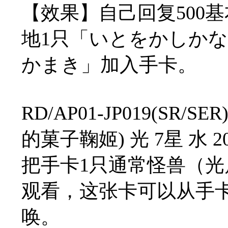
【效果】自己回复500
地1只「いとをかしか
かまき」加入手卡。
RD/AP01-JP019(S
的菓子鞠姬) 光 7星 水 200
把手卡1只通常怪兽（光属
观看，这张卡可以从手
唤。