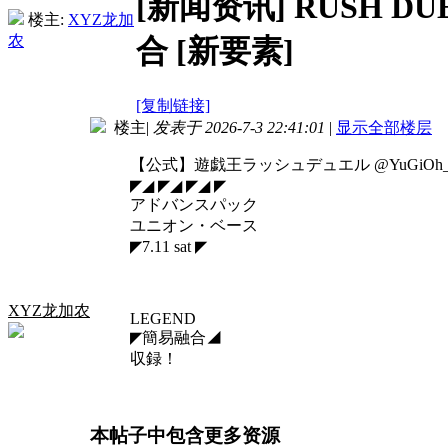
[新闻资讯]
RUSH 
楼主:
XYZ龙加
农
合 [新要素]
[复制链接]
楼主
|
发表于 2026-7-3 22:41:01
|
显示全部楼层
【公式】遊戯王ラッシュデュエル @YuGiOh_
◤◢ ◤◢ ◤◢ ◤
アドバンスパック
ユニオン・ベース
◤7.11 sat ◤
XYZ龙加农
LEGEND
◤簡易融合◢
収録！
本帖子中包含更多资源