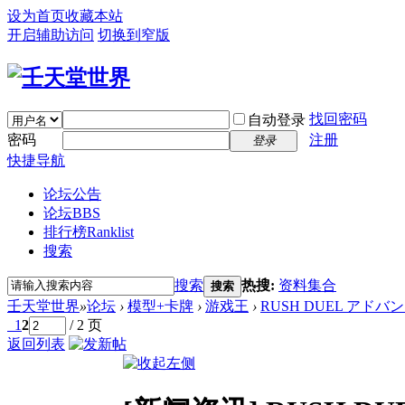
设为首页
收藏本站
开启辅助访问
切换到窄版
找回密码
自动登录
密码
注册
登录
快捷导航
论坛公告
论坛
BBS
排行榜
Ranklist
搜索
搜索
热搜:
资料集合
搜索
壬天堂世界
»
论坛
›
模型+卡牌
›
游戏王
›
RUSH DUEL アドバ
1
2
/ 2 页
返回列表