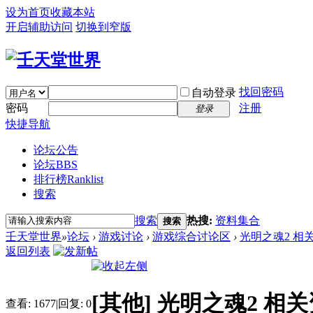
设为首页
收藏本站
开启辅助访问
切换到窄版
找回密码
自动登录
密码
注册
登录
快捷导航
论坛公告
论坛
BBS
排行榜
Ranklist
搜索
搜索
热搜:
资料集合
搜索
壬天堂世界
»
论坛
›
游戏讨论
›
游戏综合讨论区
›
光明之魂2 相
返回列表
[其他]
光明之魂2 相
查看:
1677
|
回复:
0