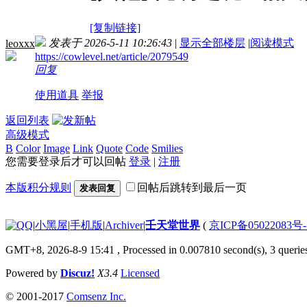
[复制链接]
发表于 2026-5-11 10:26:43
|
显示全部楼层
|
阅读模式
leoxxx
https://cowlevel.net/article/2079549
回复
使用道具
举报
返回列表
高级模式
B
Color
Image
Link
Quote
Code
Smilies
您需要登录后才可以回帖
登录
|
注册
本版积分规则
回帖后跳转到最后一页
发表回复
|
小黑屋
|
手机版
|
Archiver
|
壬天堂世界
(
京ICP备05022083号
GMT+8, 2026-8-9 15:41
, Processed in 0.007810 second(s), 3 querie
Powered by
Discuz!
X3.4
Licensed
© 2001-2017
Comsenz Inc.