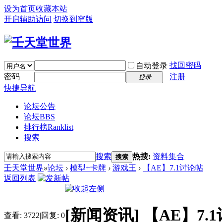
设为首页
收藏本站
开启辅助访问
切换到窄版
找回密码
自动登录
密码
注册
登录
快捷导航
论坛公告
论坛
BBS
排行榜
Ranklist
搜索
搜索
热搜:
资料集合
搜索
壬天堂世界
»
论坛
›
模型+卡牌
›
游戏王
›
【AE】7.1讨论帖
返回列表
[新闻资讯]
【AE】7.
查看:
3722
|
回复:
0