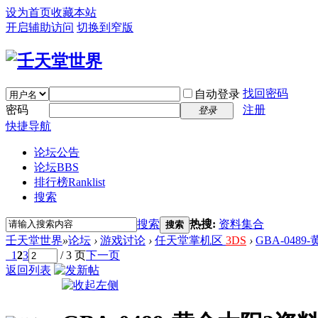
设为首页
收藏本站
开启辅助访问
切换到窄版
找回密码
自动登录
密码
注册
登录
快捷导航
论坛公告
论坛
BBS
排行榜
Ranklist
搜索
搜索
热搜:
资料集合
搜索
壬天堂世界
»
论坛
›
游戏讨论
›
任天堂掌机区
3DS
›
GBA-048
1
2
3
/ 3 页
下一页
返回列表