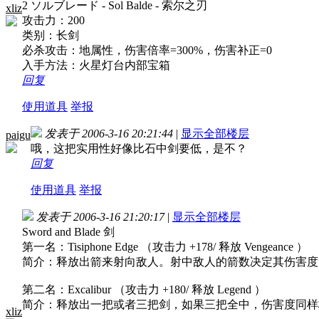
2 ソルブレード - Sol Balde - 索尔之刃
xliz
攻击力：200
类别：长剑
必杀攻击：地属性，伤害倍率=300%，伤害补正=0
入手方法：火星灯台内部宝箱
回复
使用道具
举报
发表于 2006-3-16 20:21:44
|
显示全部楼层
paigu
哦，这把实用性好像比石中剑要低，是不？
回复
使用道具
举报
发表于 2006-3-16 21:20:17
|
显示全部楼层
Sword and Blade 剑
第一名：Tisiphone Edge （攻击力 +178/ 释放 Vengeance ）
简介：释放出箭来射向敌人。射中敌人的箭数决定其伤害度，如果
第二名：Excalibur （攻击力 +180/ 释放 Legend ）
简介：释放出一把或者三把剑，如果三把全中，伤害度同样
xliz