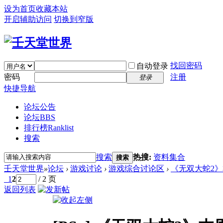
设为首页
收藏本站
开启辅助访问
切换到窄版
找回密码
自动登录
密码
注册
登录
快捷导航
论坛公告
论坛
BBS
排行榜
Ranklist
搜索
搜索
热搜:
资料集合
搜索
壬天堂世界
»
论坛
›
游戏讨论
›
游戏综合讨论区
›
《无双大蛇2》
1
2
/ 2 页
返回列表