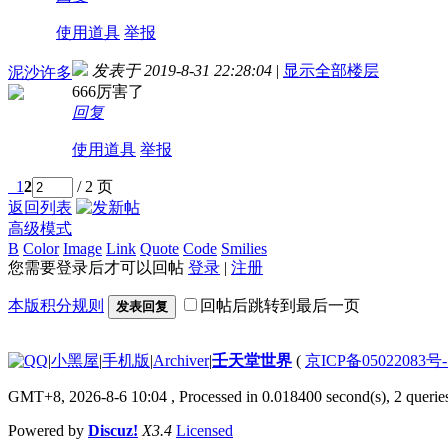
使用道具
举报
发表于 2019-8-31 22:28:04
|
显示全部楼层
泥沙许多
666厉害了
回复
使用道具
举报
1
2
/ 2 页
返回列表
高级模式
B
Color
Image
Link
Quote
Code
Smilies
您需要登录后才可以回帖
登录
|
注册
本版积分规则
回帖后跳转到最后一页
发表回复
|
小黑屋
|
手机版
|
Archiver
|
壬天堂世界
(
京ICP备05022083号
GMT+8, 2026-8-6 10:04
, Processed in 0.018400 second(s), 2 querie
Powered by
Discuz!
X3.4
Licensed