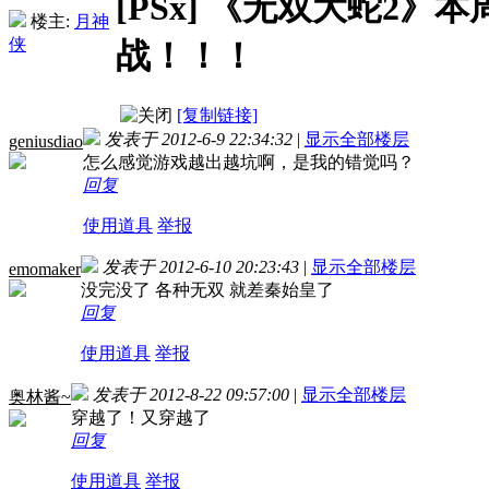
[PSx]
《无双大蛇2》本
楼主:
月神
侠
战！！！
[复制链接]
发表于 2012-6-9 22:34:32
|
显示全部楼层
geniusdiao
怎么感觉游戏越出越坑啊，是我的错觉吗？
回复
使用道具
举报
发表于 2012-6-10 20:23:43
|
显示全部楼层
emomaker
没完没了 各种无双 就差秦始皇了
回复
使用道具
举报
发表于 2012-8-22 09:57:00
|
显示全部楼层
奥林酱~
穿越了！又穿越了
回复
使用道具
举报