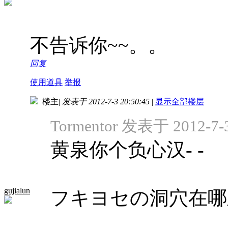
不告诉你~~。。
回复
使用道具
举报
楼主
|
发表于 2012-7-3 20:50:45
|
显示全部楼层
Tormentor 发表于 2012-7-3
黄泉你个负心汉- -
gujialun
フキヨセの洞穴在哪