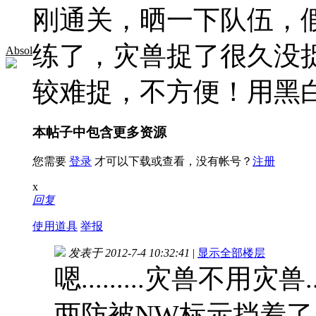
刚通关，晒一下队伍，
练了，灾兽捉了很久没
Absol
较难捉，不方便！用黑
本帖子中包含更多资源
您需要
登录
才可以下载或查看，没有帐号？
注册
x
回复
使用道具
举报
发表于 2012-7-4 10:32:41
|
显示全部楼层
嗯.........灾兽不用灾兽....
两防被NW标示挡着了.....