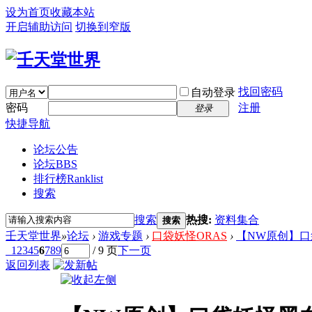
设为首页
收藏本站
开启辅助访问
切换到窄版
找回密码
自动登录
密码
注册
登录
快捷导航
论坛公告
论坛
BBS
排行榜
Ranklist
搜索
搜索
热搜:
资料集合
搜索
壬天堂世界
»
论坛
›
游戏专题
›
口袋妖怪ORAS
›
【NW原创】口
1
2
3
4
5
6
7
8
9
/ 9 页
下一页
返回列表