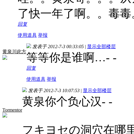
了快一年了啊。。毒毒
回复
使用道具
举报
发表于 2012-7-3 00:33:05
|
显示全部楼层
黄泉川此方
等等你是谁啊…- -
回复
使用道具
举报
发表于 2012-7-3 10:07:53
|
显示全部楼层
黄泉你个负心汉- -
Tormentor
フキヨセの洞穴在哪