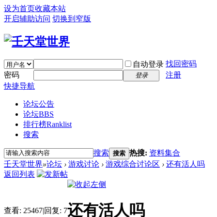
设为首页
收藏本站
开启辅助访问
切换到窄版
找回密码
自动登录
密码
注册
登录
快捷导航
论坛公告
论坛
BBS
排行榜
Ranklist
搜索
搜索
热搜:
资料集合
搜索
壬天堂世界
»
论坛
›
游戏讨论
›
游戏综合讨论区
›
还有活人吗
返回列表
还有活人吗
查看:
25467
|
回复:
7