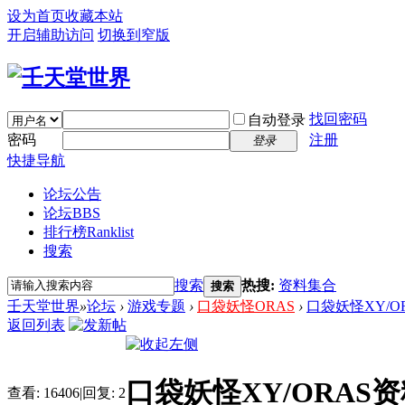
设为首页
收藏本站
开启辅助访问
切换到窄版
找回密码
自动登录
密码
注册
登录
快捷导航
论坛公告
论坛
BBS
排行榜
Ranklist
搜索
搜索
热搜:
资料集合
搜索
壬天堂世界
»
论坛
›
游戏专题
›
口袋妖怪ORAS
›
口袋妖怪XY/O
返回列表
口袋妖怪XY/ORAS
查看:
16406
|
回复:
2