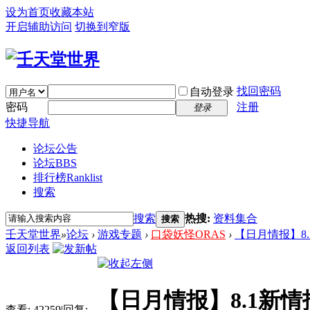
设为首页
收藏本站
开启辅助访问
切换到窄版
找回密码
自动登录
密码
注册
登录
快捷导航
论坛公告
论坛
BBS
排行榜
Ranklist
搜索
搜索
热搜:
资料集合
搜索
壬天堂世界
»
论坛
›
游戏专题
›
口袋妖怪ORAS
›
【日月情报】8.
返回列表
【日月情报】8.1新情
查看:
42259
|
回复: