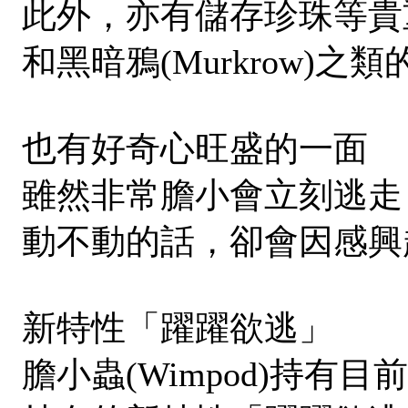
此外，亦有儲存珍珠等貴
和黑暗鴉(Murkrow)之類
也有好奇心旺盛的一面
雖然非常膽小會立刻逃走，但
動不動的話，卻會因感興
新特性「躍躍欲逃」
膽小蟲(Wimpod)持有目