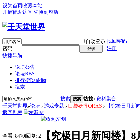
设为首页
收藏本站
开启辅助访问
切换到窄版
找回密码
自动登录
密码
注册
登录
快捷导航
论坛公告
论坛
BBS
排行榜
Ranklist
搜索
搜索
热搜:
资料集合
搜索
壬天堂世界
»
论坛
›
游戏专题
›
口袋妖怪ORAS
›
【究极日月新闻楼
返回列表
【究极日月新闻楼】8
查看:
8470
|
回复:
2