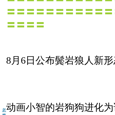
〓〓〓〓〓〓〓〓〓〓〓
〓〓〓〓
8月6日公布鬓岩狼人新
动画小智的岩狗狗进化为
老