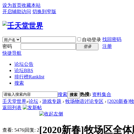
设为首页
收藏本站
开启辅助访问
切换到窄版
找回密码
自动登录
密码
注册
登录
快捷导航
论坛公告
论坛
BBS
排行榜
Ranklist
搜索
搜索
热搜:
资料集合
搜索
壬天堂世界
»
论坛
›
游戏专题
›
牧场物语讨论专区
›
[2020新春
返回列表
[2020新春]牧场区
查看:
5476
|
回复:
2