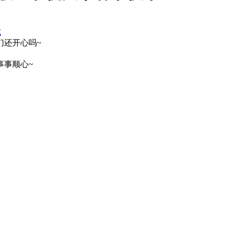
式
们还开心吗~
事事顺心~