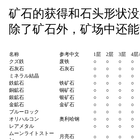
矿石的获得和石头形状没
除了矿石外，矿场中还能
名称
参考中文
1层
2层
3层
4层
クズ鉄
废铁
○
○
○
○
石灰石
石灰石
○
○
○
○
ミネラル結晶
○
○
○
○
鉄鉱石
铁矿石
○
○
○
○
銅鉱石
铜矿石
○
○
○
○
銀鉱石
银矿石
○
○
○
○
金鉱石
金矿石
○
○
○
○
ブルーロック
○
○
○
○
オリハルコン
奥利哈钢
○
○
○
○
レアメタル
○
○
○
○
ムーンライトストー
月亮石
○
○
○
○
ン