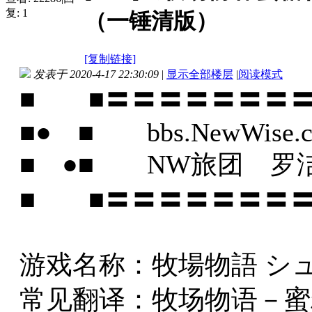
复:
1
（一锤清版）
[复制链接]
发表于 2020-4-17 22:30:09
|
显示全部楼层
|
阅读模式
■ ■〓〓〓〓〓〓〓
■● ■ bbs.NewWise.
■ ●■ NW旅团 罗
■ ■〓〓〓〓〓〓〓
游戏名称：牧場物語 シ
常见翻译：牧场物语－蜜