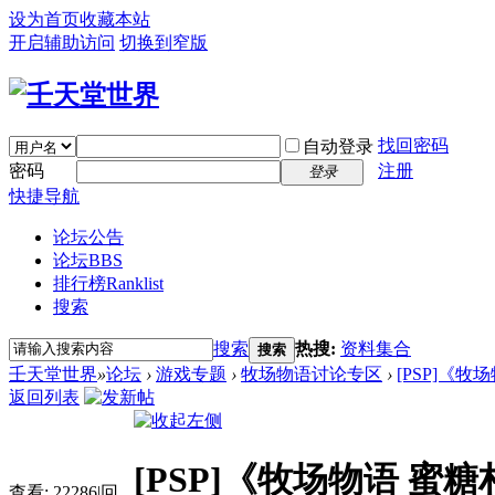
设为首页
收藏本站
开启辅助访问
切换到窄版
找回密码
自动登录
密码
注册
登录
快捷导航
论坛公告
论坛
BBS
排行榜
Ranklist
搜索
搜索
热搜:
资料集合
搜索
壬天堂世界
»
论坛
›
游戏专题
›
牧场物语讨论专区
›
[PSP]《
返回列表
[PSP]《牧场物语 
查看:
22286
|
回