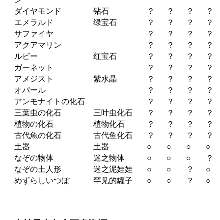
ダイヤモンド
钻石
？
？
？
？
エメラルド
绿宝石
？
？
？
？
サファイヤ
？
？
？
？
アクアマリン
？
？
？
？
ルビー
红宝石
？
？
？
？
ガーネット
？
？
？
？
アメジスト
紫水晶
？
？
？
？
オパール
？
？
？
？
アンモナイトの化石
？
？
？
？
三葉虫の化石
三叶虫化石
？
？
？
？
植物の化石
植物化石
？
？
？
？
古代魚の化石
古代鱼化石
？
？
？
？
土器
土器
○
○
○
○
なぞの物体
迷之物体
○
○
○
？
なぞの土人形
迷之泥娃娃
○
○
？
○
めずらしいつぼ
罕见的罐子
○
○
？
○