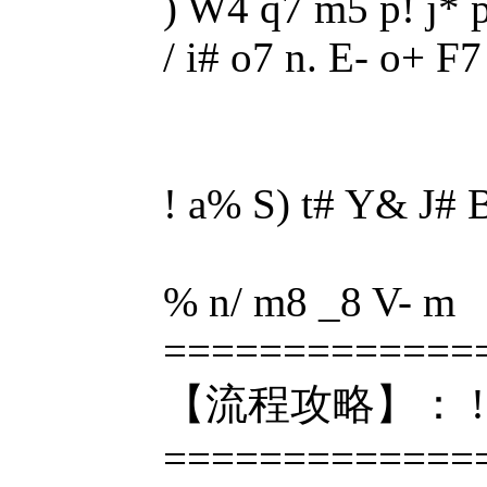
) W4 q7 m5 p! j* 
/ i# o7 n. E- o+ F
! a% S) t# Y& J# 
% n/ m8 _8 V- m
=============
【流程攻略】： ! |4 |0
=============