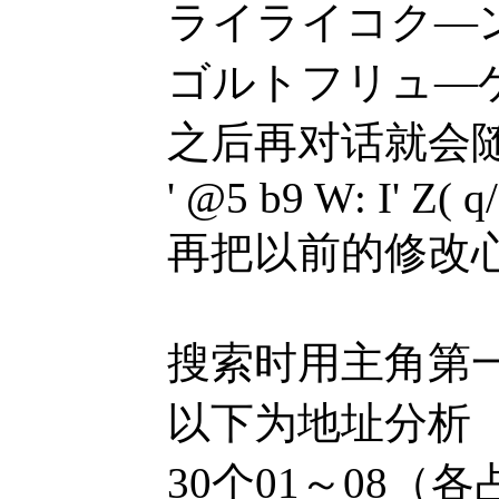
ライライコク—
ゴルトフリュ—ゲ
之后再对话就会随机
' @5 b9 W: I' Z( q
再把以前的修改心得贴
搜索时用主角第一
以下为地址分析
30个01～08（