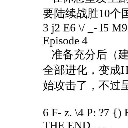
要陆续战胜10个国家
3 j2 E6 \/ _- l5 M
Episode 4
准备充分后（建
全部进化，变成H
始攻击了，不过呈透
6 F- z. \4 P: ?7 {)
THE END……