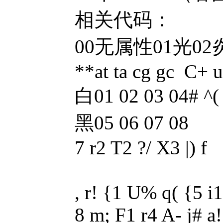
相关代码：
00无属性01光02炎03
**at ta cg gc C+ 
白01 02 03 04# ^(
黑05 06 07 08
7 r2 T2 ?/ X3 |) f
, r! {1 U% q( {5 i1
8 m; F1 r4 A- j# a!