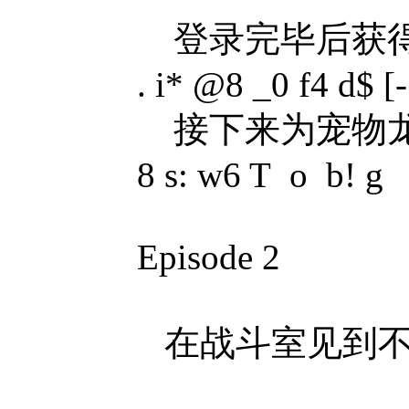
登录完毕后获得
. i* @8 _0 f4 d$ [-
接下来为宠物龙
8 s: w6 T o b! g
Episode 2
在战斗室见到不