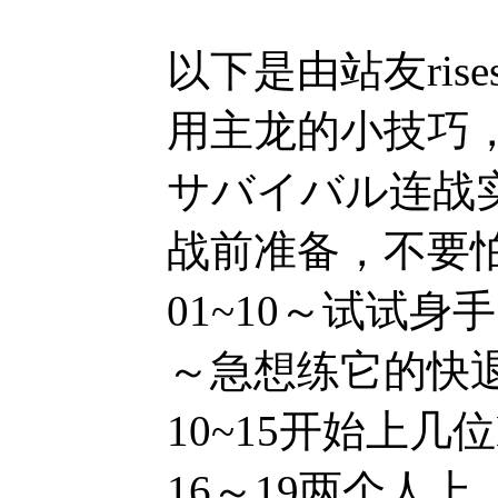
以下是由站友ris
用主龙的小技巧
サバイバル连战
战前准备，不要怕落
01~10～试试
～急想练它的快退出
10~15开始上
16～19两个人