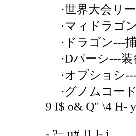
·世界大会リーケ
·マィドラゴン-
·ドラゴン---捕获龙资料
·Dパーシ---装备卡资
·オプショシ---战斗辅助
·グノムコード-
9 I$ o& Q" \4 H- 
- ?+ u# ]1 l- i