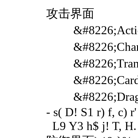
攻击界面
&#8226;Acti
&#8226;Ch
&#8226;Tra
&#8226;Card
&#8226;Dr
- s( D! S1 r) f, c) r'
L9 Y3 h$ j! T, H.