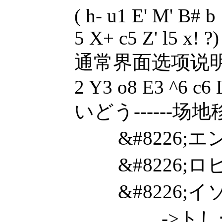
( h- u1 E' M' B# b
5 X+ c5 Z' l5 x! ?
通常界面选项说明：1 
2 Y3 o8 E3 ^6 c6 L
いどう------场
&#8226;エ
&#8226;ロビー休息
&#8226;イ
->トしーデ