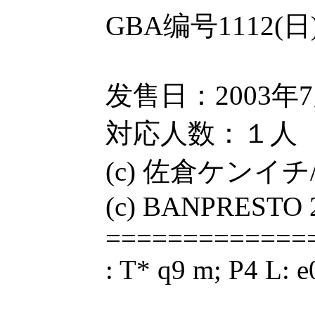
GBA编号1112(日)
发售日：2003年7月
対応人数：１人 类
(c) 佐倉ケンイ
(c) BANPRESTO 
=============
: T* q9 m; P4 L: e