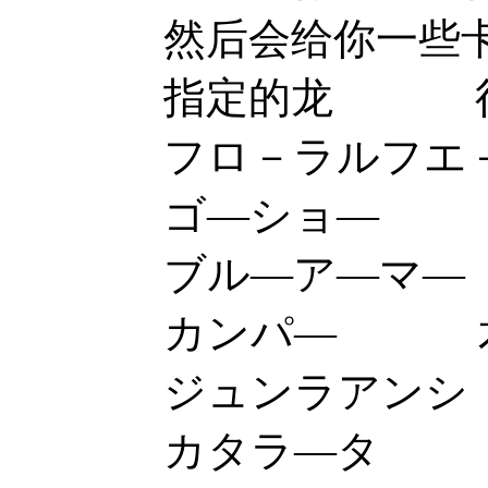
然后会给你一些卡6 b/ 
指定的龙 得
フロ－ラルフエ
ゴ—ショ— エリクサ
ブル—ア—マ— ブラ
カンパ— 术
ジュンラアンシ ブ
カタラ—タ ブ