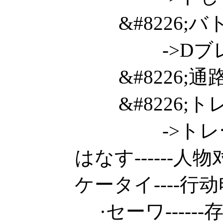
&#8226;バ
->Dブレイク开始战斗/
&#8226;通路(Ne
&#8226;ト
->トレーニ
はなす------人物对话
ケータイ----行动电话! 
·セーワ------存档记录