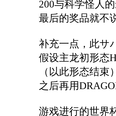
200与科学怪人的
最后的奖品就不
补充一点，此サバイ
假设主龙初形态HP为
（以此形态结束），
之后再用DRAGO
游戏进行的世界杯后，