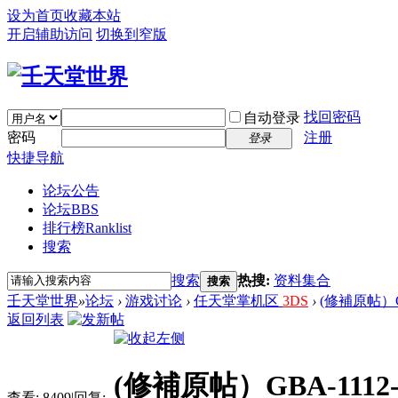
设为首页
收藏本站
开启辅助访问
切换到窄版
找回密码
自动登录
密码
注册
登录
快捷导航
论坛公告
论坛
BBS
排行榜
Ranklist
搜索
搜索
热搜:
资料集合
搜索
壬天堂世界
»
论坛
›
游戏讨论
›
任天堂掌机区
3DS
›
(修補原帖）GB
返回列表
(修補原帖）GBA-111
查看:
8409
|
回复: