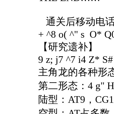
通关后移动电话出
+ ^8 o( ^" s O* Q
【研究遗补】
9 z; j7 ^7 i4 Z* 
主角龙的各种形态（每增
第二形态：4 g" H( h
陆型：AT9，CG1
空型：AT占多数