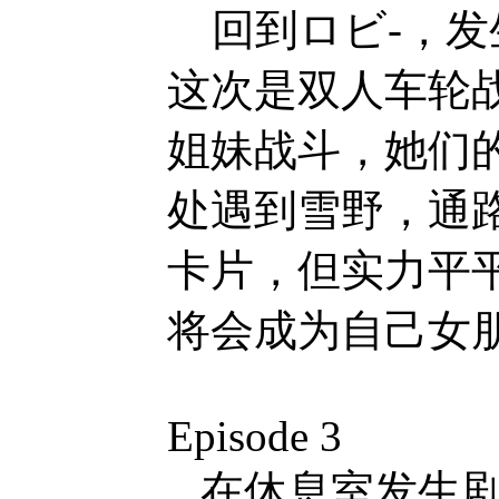
回到ロビ-，发
这次是双人车轮战
姐妹战斗，她们的
处遇到雪野，通
卡片，但实力平
将会成为自己女
Episode 3
在休息室发生剧