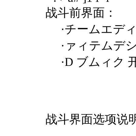
战斗前界面：
·チームエディ
·ァィテムデシキ 装备
·D ブムィク 
战斗界面选项说