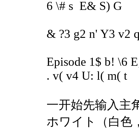
6 \# s E& S) G
& ?3 g2 n' Y3 v2 
Episode 1$ b! \6 E;
. v( v4 U: l( m( t
一开始先输入主角姓名
ホワイト（白色