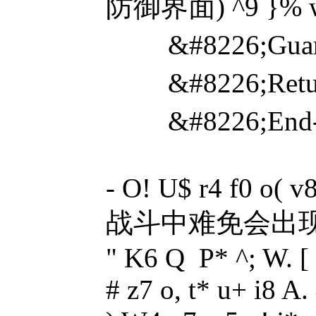
防御界面) ^9 }% w
&#8226;Guard
&#8226;Ret
&#8226;End--
- O! U$ r4 f0 o( 
战斗中难免会出现名
" K6 Q P* ^; W. [
# z7 o, t* u+ i8 A.