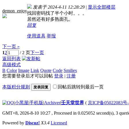
发表于 2024-4-11 12:28:29
|
显示全部楼层
demon_enjoy
找回密码找了半个小时。。。
居然还有好多熟面孔。
回复
使用道具
举报
下一页 »
1
2
/ 2 页
下一页
返回列表
高级模式
B
Color
Image
Link
Quote
Code
Smilies
您需要登录后才可以回帖
登录
|
注册
本版积分规则
回帖后跳转到最后一页
发表回复
|
小黑屋
|
手机版
|
Archiver
|
壬天堂世界
(
京ICP备05022083号
GMT+8, 2026-8-10 10:27
, Processed in 0.025052 second(s), 3 queri
Powered by
Discuz!
X3.4
Licensed