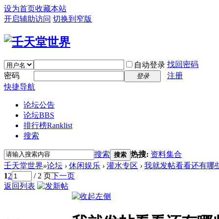
设为首页
收藏本站
开启辅助访问
切换到窄版
找回密码
自动登录
密码
注册
登录
快捷导航
论坛公告
论坛
BBS
排行榜
Ranklist
搜索
搜索
热搜:
资料集合
搜索
壬天堂世界
»
论坛
›
休闲娱乐
›
灌水专区
›
我就发帖看看还有哪
1
2
/ 2 页
下一页
返回列表