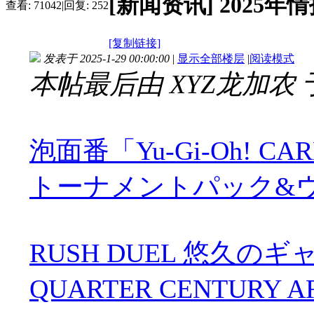
[新闻资讯]
2025年情报
查看:
71042
|
回复:
252
[复制链接]
发表于 2025-1-29 00:00:00
|
显示全部楼层
|
阅读模式
本帖最后由 XYZ龙加农 于 20
泡面番「Yu-Gi-Oh! CAR
トーナメントパック&ウィナー
RUSH DUEL 悠久のギ
QUARTER CENTURY 