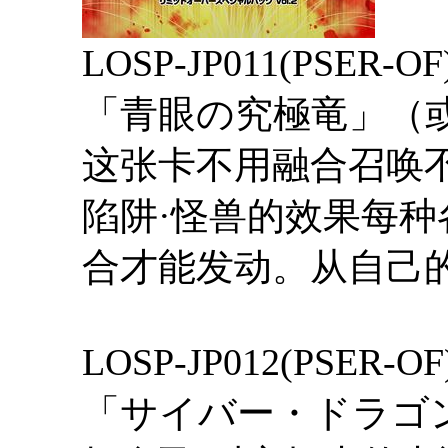
LOSP-JP011(PSER
「青眼の究極竜」（
这张卡不用融合召唤
陷阱·怪兽的效果每
合才能发动。从自己
LOSP-JP012(PS
「サイバー・ドラゴ