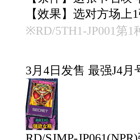
【效果】选对方场上
※RD/5TH1-JP001
3月4日发售 最强J4
RD/SJMP-JP061(