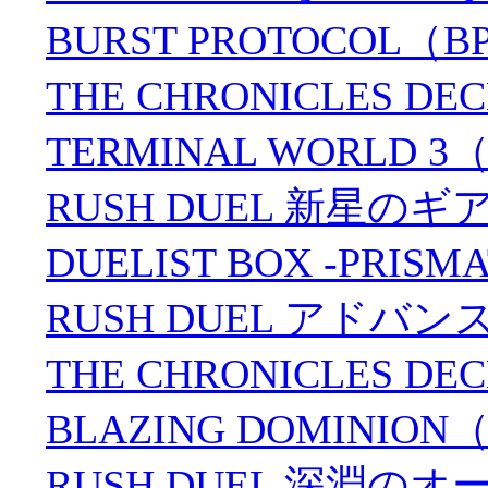
BURST PROTOCOL（B
THE CHRONICLES D
TERMINAL WORLD 3
RUSH DUEL 新星のギ
DUELIST BOX -PRIS
RUSH DUEL アドバ
THE CHRONICLES 
BLAZING DOMINION（
RUSH DUEL 深淵のオ