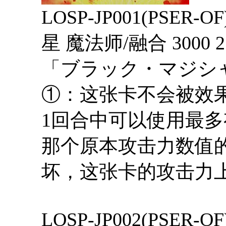
LOSP-JP001(P
星 魔法师/融合 3000 2
「ブラック・マジシ
①：这张卡不会被效
1回合中可以使用最
那个原本攻击力数值
坏，这张卡的攻击力上升
LOSP-JP002(PSER