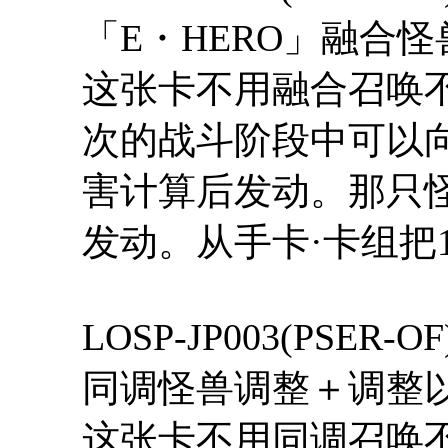
「E・HERO」融合
这张卡不用融合召唤不
次的战斗阶段中可以
害计算后发动。那只
发动。从手卡·卡组把
LOSP-JP003(PS
同调怪兽调整＋调整
这张卡不用同调召唤