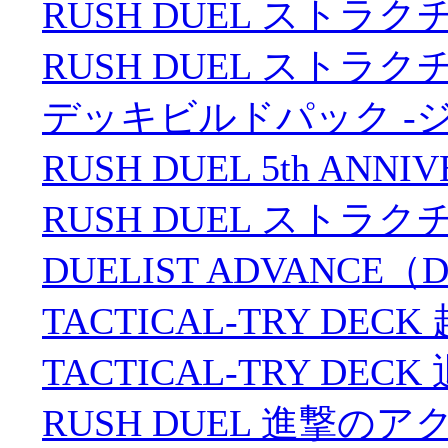
RUSH DUEL ストラ
RUSH DUEL スト
デッキビルドパック -
RUSH DUEL 5th ANNI
RUSH DUEL ストラ
DUELIST ADVANCE（
TACTICAL-TRY DEC
TACTICAL-TRY D
RUSH DUEL 進撃のア