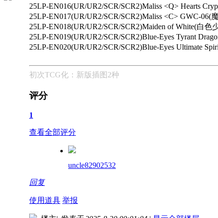
25LP-EN016(UR/UR2/SCR/SCR2)Maliss <Q> Heart
25LP-EN017(UR/UR2/SCR/SCR2)Maliss <C> GWC-
25LP-EN018(UR/UR2/SCR/SCR2)Maiden of White(白色
25LP-EN019(UR/UR2/SCR/SCR2)Blue-Eyes Tyrant D
25LP-EN020(UR/UR2/SCR/SCR2)Blue-Eyes Ultimate S
初次TCG化：新版插图2种
评分
1
查看全部评分
uncle82902532
回复
使用道具
举报