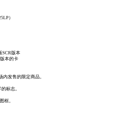
（25LP）
版SCR版本
CR版本的卡
5会场内发售的限定商品。
文字的标志。
插图框。