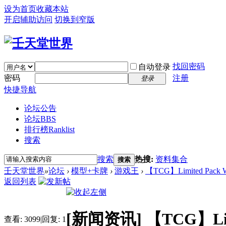
设为首页
收藏本站
开启辅助访问
切换到窄版
找回密码
自动登录
密码
注册
登录
快捷导航
论坛公告
论坛
BBS
排行榜
Ranklist
搜索
搜索
热搜:
资料集合
搜索
壬天堂世界
»
论坛
›
模型+卡牌
›
游戏王
›
【TCG】Limited Pack Wo
返回列表
[新闻资讯]
【TCG】Lim
查看:
3099
|
回复:
1