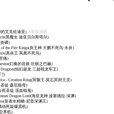
e(被封印的艾克佐迪亚)
※新版插图
lack Witch(黑魔女 迪亚贝尔斯塔尔)
蛇眼炎磷)
yang of the Fire Kings(炎王神 大鹏不死鸟·永炎)
ng Ponix(真炎王 凤凰不死鸟)
之苦痛)
ous Maestra(幻奏的音姬 壮丽之巴赫)
ndent Dragion(灿幻超龙 三超戟龙军王)
开门)
htlica - Creation King(冥骸王-莫忘冥府王灵)
ia(背信圣徒 森厄狼母)
lago(告死圣徒 濡血蝠鬼)
 Atlantean Dragon Lord(海皇龙神 波塞德拉·深渊)
eptabyss(皇者水精鳞-尼普深渊王)
r(雷火沸动死旋爆震机)
沸动交界机)