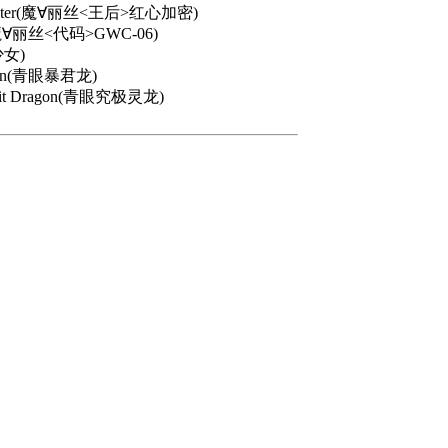
s Crypter(魔∀丽丝<王后>红心加密)
06(魔∀丽丝<代码>GWC-06)
少女)
ragon(青眼暴君龙)
pirit Dragon(青眼究极灵龙)