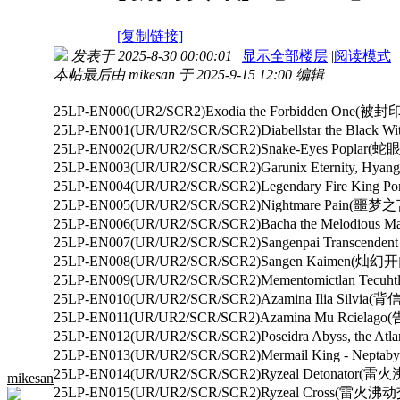
[复制链接]
发表于 2025-8-30 00:00:01
|
显示全部楼层
|
阅读模式
本帖最后由 mikesan 于 2025-9-15 12:00 编辑
25LP-EN000(UR2/SCR2)Exodia the Forbidden On
25LP-EN001(UR/UR2/SCR/SCR2)Diabellstar the B
25LP-EN002(UR/UR2/SCR/SCR2)Snake-Eyes Poplar(
25LP-EN003(UR/UR2/SCR/SCR2)Garunix Eternity, H
25LP-EN004(UR/UR2/SCR/SCR2)Legendary Fire Ki
25LP-EN005(UR/UR2/SCR/SCR2)Nightmare Pain(噩梦
25LP-EN006(UR/UR2/SCR/SCR2)Bacha the Melodi
25LP-EN007(UR/UR2/SCR/SCR2)Sangenpai Transce
25LP-EN008(UR/UR2/SCR/SCR2)Sangen Kaimen(灿幻
25LP-EN009(UR/UR2/SCR/SCR2)Mementomictlan Tecu
25LP-EN010(UR/UR2/SCR/SCR2)Azamina Ilia Silv
25LP-EN011(UR/UR2/SCR/SCR2)Azamina Mu Rcie
25LP-EN012(UR/UR2/SCR/SCR2)Poseidra Abyss, the
25LP-EN013(UR/UR2/SCR/SCR2)Mermail King - N
25LP-EN014(UR/UR2/SCR/SCR2)Ryzeal Detonato
mikesan
25LP-EN015(UR/UR2/SCR/SCR2)Ryzeal Cross(雷火