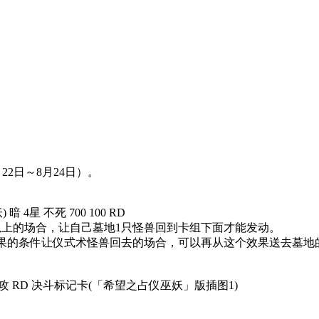
22日～8月24日）。
 4星 不死 700 100 RD
以上的场合，让自己墓地1只怪兽回到卡组下面才能发动。
果的条件让仪式术怪兽回去的场合，可以再从这个效果送去墓地
) 先攻 RD 决斗标记卡(「希望之占仪巫妖」版插图1)