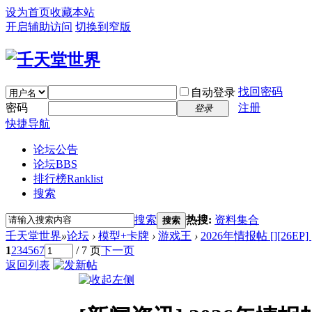
设为首页
收藏本站
开启辅助访问
切换到窄版
找回密码
自动登录
密码
注册
登录
快捷导航
论坛公告
论坛
BBS
排行榜
Ranklist
搜索
搜索
热搜:
资料集合
搜索
壬天堂世界
»
论坛
›
模型+卡牌
›
游戏王
›
2026年情报帖 [][26EP] [
1
2
3
4
5
6
7
/ 7 页
下一页
返回列表