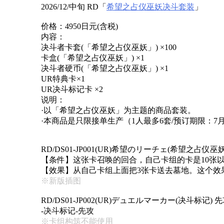
2026/12/中旬 RD「
希望之占仪巫妖决斗套装
」
价格：4950日元(含税)
内容：
决斗者卡套(「希望之占仪巫妖」) ×100
卡盒(「希望之占仪巫妖」) ×1
决斗者硬币(「希望之占仪巫妖」) ×1
UR特典卡×1
UR决斗标记卡 ×2
说明：
·以「希望之占仪巫妖」为主题的商品套装。
·本商品是只限接单生产（1人最多6套/预订期限：7月
RD/DS01-JP001(UR)希望のリーチェ(希望之占仪巫妖) 暗
【条件】这张卡召唤的回合，自己卡组的卡是10张
【效果】从自己卡组上面把3张卡送去墓地。这个效
※新版插图
RD/DS01-JP002(UR)デュエルマーカー(决斗标记
-决斗标记-先攻
※卡组构筑不能使用