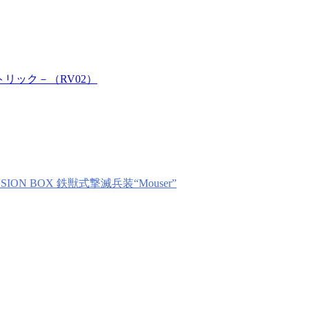
ストリック－（RV02）
ANSION BOX 鉄獣式撃滅兵装“Mouser”