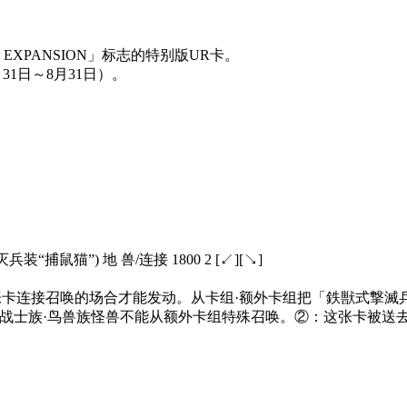
RT EXPANSION」标志的特别版UR卡。
31日～8月31日）。
兵装“捕鼠猫”) 地 兽/连接 1800 2 [↙][↘]
卡连接召唤的场合才能发动。从卡组·额外卡组把「鉄獣式撃滅兵装“
兽战士族·鸟兽族怪兽不能从额外卡组特殊召唤。②：这张卡被送