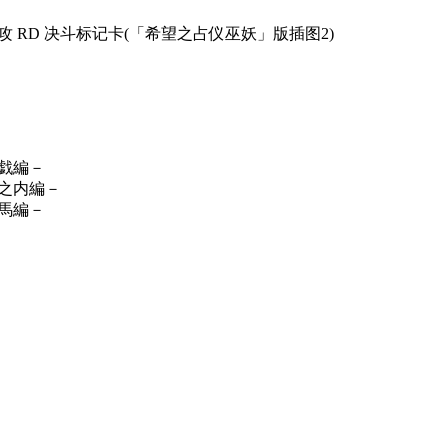
) 后攻 RD 决斗标记卡(「希望之占仪巫妖」版插图2)
－遊戯編－
－城之内編－
－海馬編－