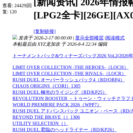
[新闻资讯]
2026年情报帖 [
查看:
24429
|
回
复:
120
[LPG2全卡][26GE][AX01
[复制链接]
发表于 2026-2-17 00:00:00
|
显示全部楼层
|
阅读模式
本帖最后由 XYZ龙加农 于 2026-8-4 22:34 编辑
トーナメントパック&ウィナーズパック2026 Vol.2(2026年
LIMIT OVER COLLECTION -THE HEROES-（LOCH）
LIMIT OVER COLLECTION -THE RIVALS-（LOCR）
RUSH DUEL オーバーラッシュパック4（RD/ORP4）
CHAOS ORIGINS（CORI）1305
RUSH DUEL 極光のライジング（RD/KP25）
REVOLUTION BOOSTER －トゥーン・ウィッチクラ
WORLD PREMIERE PACK 2026（WPP7）
RUSH DUEL アドバンスパック ユニオン・ベース（RD/A
BEYOND THE BRAVE（）1306
UTILITY SELECTION（）
RUSH DUEL 君臨のヘッドライナー（RD/KP26）