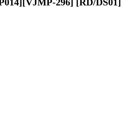
014][VJMP-296] [RD/DS01]