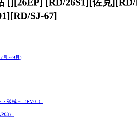
][26EP] [RD/26S1][佐克][RD/P
][RD/SJ-67]
7月～9月)
フト・破械－（RV01）
P03）