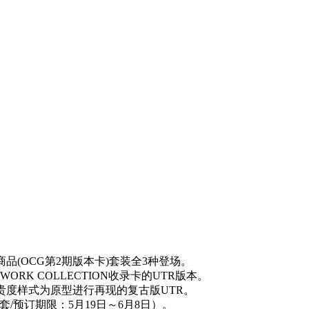
现商品(OCG第2期版本卡)套装全3种登场。
WORK COLLECTION收录卡的UTR版本。
R罕贵度样式为原型进行再现的复古版UTR。
/预订期限：5月19日～6月8日）。