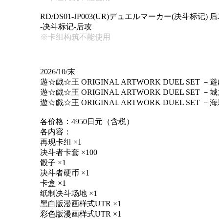
RD/DS01-JP003(UR)デュエルマーカー(决斗标记
-决斗标记-后攻
※卡组构筑不能使用
2026/10/末
遊☆戯☆王 ORIGINAL ARTWORK DUEL SET 
遊☆戯☆王 ORIGINAL ARTWORK DUEL SET 
遊☆戯☆王 ORIGINAL ARTWORK DUEL SET 
各价格：4950日元（含税）
各内容：
再现卡组 ×1
决斗者卡套 ×100
骰子 ×1
决斗者硬币 ×1
卡盒 ×1
纸制决斗场地 ×1
黑白版漫画样式UTR ×1
彩色版漫画样式UTR ×1