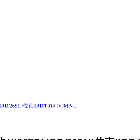
RD/26S1][佐克][RD/P014][VJMP- ...