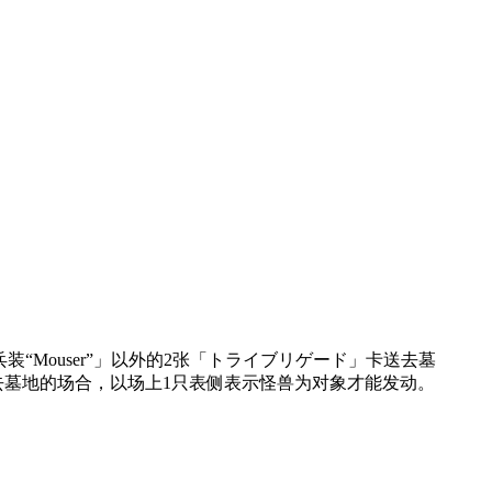
Mouser”」以外的2张「トライブリゲード」卡送去墓
去墓地的场合，以场上1只表侧表示怪兽为对象才能发动。