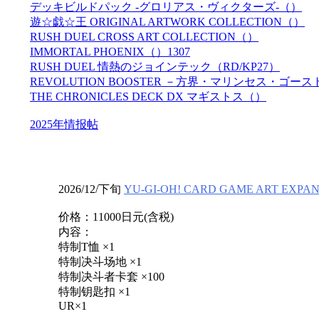
デッキビルドパック -グロリアス・ヴィクターズ-（）
遊☆戯☆王 ORIGINAL ARTWORK COLLECTION（）
RUSH DUEL CROSS ART COLLECTION（）
IMMORTAL PHOENIX（）1307
RUSH DUEL 情熱のジョインテック（RD/KP27）
REVOLUTION BOOSTER －方界・マリンセス・ゴー
THE CHRONICLES DECK DX マギストス（）
2025年情报帖
2026/12/下旬
YU-GI-OH! CARD GAME ART EXP
价格：11000日元(含税)
内容：
特制T恤 ×1
特制决斗场地 ×1
特制决斗者卡套 ×100
特制钥匙扣 ×1
UR×1