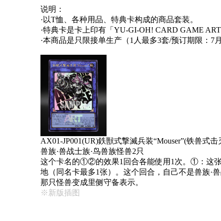
说明：
·以T恤、各种用品、特典卡构成的商品套装。
·特典卡是卡上印有「YU-GI-OH! CARD GAME A
·本商品是只限接单生产（1人最多3套/预订期限：7月
AX01-JP001(UR)鉄獣式撃滅兵装“Mouser”(铁兽式击灭
兽族·兽战士族·鸟兽族怪兽2只
这个卡名的①②的效果1回合各能使用1次。①：这张
地（同名卡最多1张）。这个回合，自己不是兽族·
那只怪兽变成里侧守备表示。
※新版插图