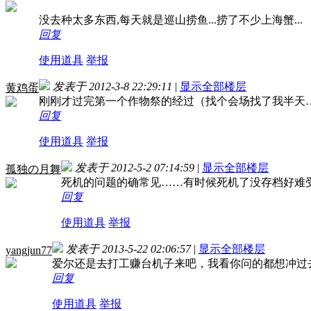
没去种太多东西,每天就是巡山捞鱼...捞了不少上海蟹...
回复
使用道具
举报
发表于 2012-3-8 22:29:11
|
显示全部楼层
黄鸡蛋
刚刚才过完第一个作物祭的经过（找个会场找了我半天
回复
使用道具
举报
发表于 2012-5-2 07:14:59
|
显示全部楼层
孤独の月舞
死机的问题的确常见……有时候死机了没存档好难
回复
使用道具
举报
发表于 2013-5-22 02:06:57
|
显示全部楼层
yangjun77
爱尔还是去打工赚台机子来吧，我看你问的都想冲过
回复
使用道具
举报