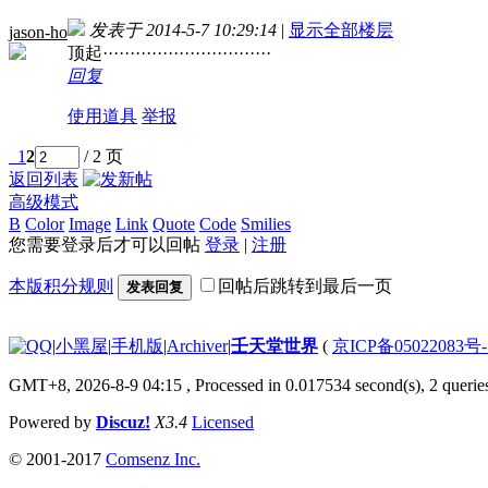
发表于 2014-5-7 10:29:14
|
显示全部楼层
jason-ho
顶起·······························
回复
使用道具
举报
1
2
/ 2 页
返回列表
高级模式
B
Color
Image
Link
Quote
Code
Smilies
您需要登录后才可以回帖
登录
|
注册
本版积分规则
回帖后跳转到最后一页
发表回复
|
小黑屋
|
手机版
|
Archiver
|
壬天堂世界
(
京ICP备05022083号
GMT+8, 2026-8-9 04:15
, Processed in 0.017534 second(s), 2 querie
Powered by
Discuz!
X3.4
Licensed
© 2001-2017
Comsenz Inc.