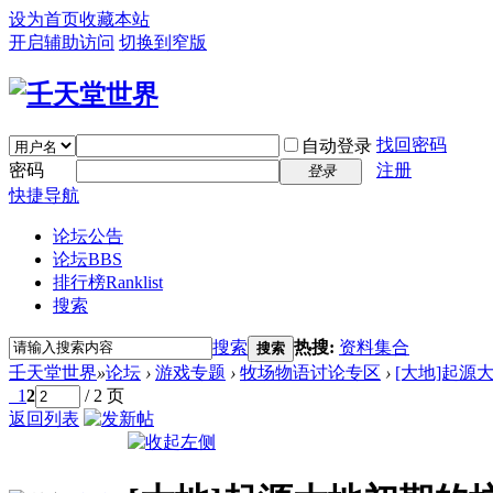
设为首页
收藏本站
开启辅助访问
切换到窄版
找回密码
自动登录
密码
注册
登录
快捷导航
论坛公告
论坛
BBS
排行榜
Ranklist
搜索
搜索
热搜:
资料集合
搜索
壬天堂世界
»
论坛
›
游戏专题
›
牧场物语讨论专区
›
[大地]起源
1
2
/ 2 页
返回列表