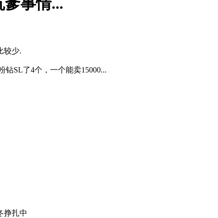
爹事情...
较少.
SL了4个，一个能卖15000...
年冬挣扎中