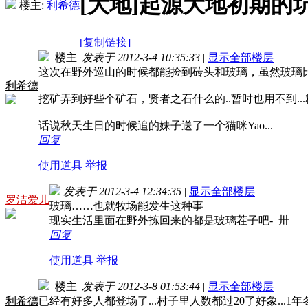
[大地]起源大地初期的坑
楼主:
利希德
[复制链接]
楼主
|
发表于 2012-3-4 10:35:33
|
显示全部楼层
这次在野外巡山的时候都能捡到砖头和玻璃，虽然玻璃比
利希德
挖矿弄到好些个矿石，贤者之石什么的..暂时也用不到...粉钻
话说秋天生日的时候追的妹子送了一个猫咪Yao...
回复
使用道具
举报
发表于 2012-3-4 12:34:35
|
显示全部楼层
罗洁爱儿
玻璃……也就牧场能发生这种事
现实生活里面在野外拣回来的都是玻璃茬子吧-_卅
回复
使用道具
举报
楼主
|
发表于 2012-3-8 01:53:44
|
显示全部楼层
利希德
已经有好多人都登场了...村子里人数都过20了好象...1