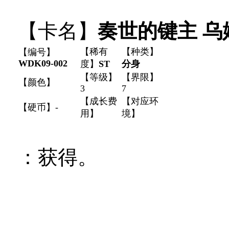
【卡名】
奏世的键主 乌
【稀有
【种类】
【编号】
WDK09-002
度】
ST
分身
【等级】
【界限】
【颜色】
3
7
【成长费
【对应环
【硬币】-
用】
境】
：获得
。