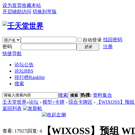
设为首页
收藏本站
开启辅助访问
切换到窄版
找回密码
自动登录
密码
注册
登录
快捷导航
论坛公告
论坛
BBS
排行榜
Ranklist
搜索
搜索
热搜:
资料集合
搜索
壬天堂世界
»
论坛
›
模型+卡牌
›
综合卡牌区
›
【WIXOSS】预组
返回列表
【WIXOSS】预组 W
查看:
17927
|
回复:
4