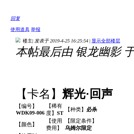
回复
使用道具
举报
楼主
|
发表于 2019-4-25 16:25:54
|
显示全部楼层
本帖最后由 银龙幽影 于 201
【卡名】
辉光·回声
【稀有
【编号】
【种类】
必杀
WDK09-006
度】
ST
【使用
【限定条件】
【颜色】
费用】
乌姆尔限定