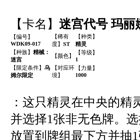
【卡名】
迷宫代号 玛丽
【稀有
【种类】
【编号】
WDK09-017
度】
ST
精灵
【种族】
精械：
【等级】
【颜色】
1
迷宫
【限定条件】
乌
【对应环
【力量】
1000
姆尔限定
境】
：这只精灵在中央的精
并选择1张非无色牌。选
放置到牌组最下方并抽1