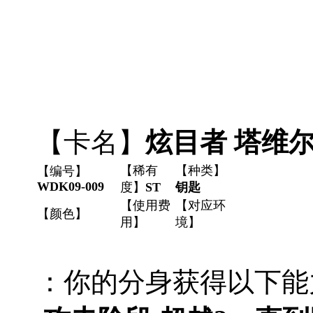
【卡名】
炫目者 塔维
【稀有
【种类】
【编号】
WDK09-009
度】
ST
钥匙
【使用费
【对应环
【颜色】
用】
境】
：你的分身获得以下能