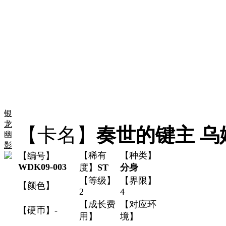
银
龙
【卡名】
奏世的键主 乌
幽
影
【稀有
【种类】
【编号】
WDK09-003
度】
ST
分身
【等级】
【界限】
【颜色】
2
4
【成长费
【对应环
【硬币】-
用】
境】