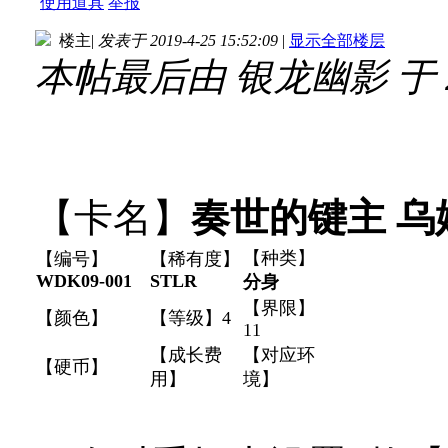
使用道具
举报
楼主
|
发表于 2019-4-25 15:52:09
|
显示全部楼层
本帖最后由 银龙幽影 于 201
【卡名】
奏世的键主 乌
【种类】
【编号】
【稀有度】
WDK09-001
STLR
分身
【界限】
【颜色】
【等级】4
11
【成长费
【对应环
【硬币】
用】
境】