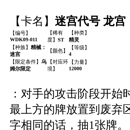
【卡名】
迷宫代号 龙宫
【稀有
【种类】
【编号】
WDK09-011
度】
ST
精灵
【种族】
精械：
【等级】
【颜色】
4
迷宫
【限定条件】
乌
【对应环
【力量】
12000
姆尔限定
境】
：对手的攻击阶段开始
最上方的牌放置到废弃
字相同的话，抽1张牌。