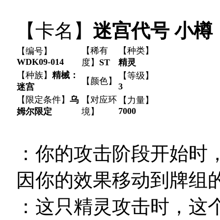
【卡名】
迷宫代号 小樽
【稀有
【种类】
【编号】
WDK09-014
度】
ST
精灵
【种族】
精械：
【等级】
【颜色】
3
迷宫
【限定条件】
乌
【对应环
【力量】
7000
姆尔限定
境】
：你的攻击阶段开始时
因你的效果移动到牌组
：这只精灵攻击时，这