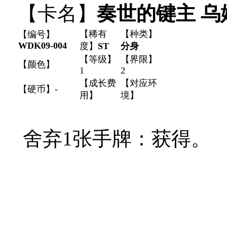
【卡名】
奏世的键主 乌
【稀有
【种类】
【编号】
WDK09-004
度】
ST
分身
【等级】
【界限】
【颜色】
1
2
【成长费
【对应环
【硬币】-
用】
境】
舍弃1张手牌：获得
。