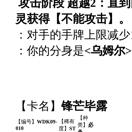
攻击阶段 超越2：直
灵获得【不能攻击】。
：对手的手牌上限减少
：你的分身是
<乌姆尔>
【卡名】
锋芒毕露
【种
【稀有
【编号】
WDK09-
类】
必
010
度】
ST
杀