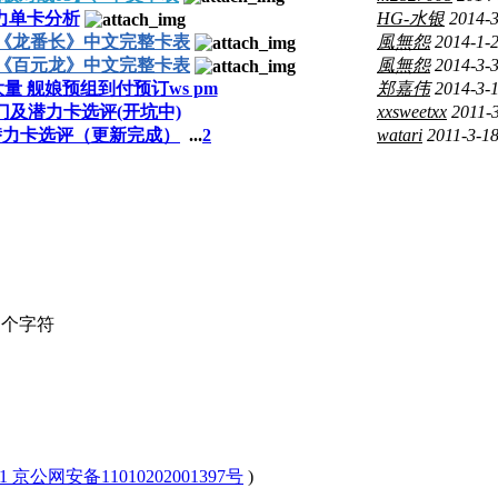
力单卡分析
HG-水银
2014-3
单《龙番长》中文完整卡表
風無怨
2014-1-
单《百元龙》中文完整卡表
風無怨
2014-3-
量 舰娘预组到付预订ws pm
郑嘉伟
2014-3-
门及潜力卡选评(开坑中)
xxsweetxx
2011-
及潜力卡选评（更新完成）
...
2
watari
2011-3-1
个字符
-1 京公网安备11010202001397号
)