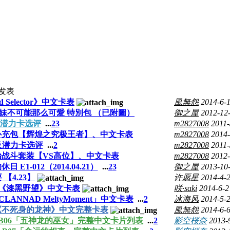
发表
 Selector》中文卡表
風無怨
2014-6-
】我的妹妹不可能那么可愛 特別包 （已附圖）
御之屋
2012-12
及潜力卡选评
...
2
3
m2827008
2011-
C17 全闪补充包【辉煌之究极王者】、中文卡表
m2827008
2014-
及潜力卡选评
...
2
m2827008
2011-
D09 起始战斗套装【VS高位】、中文卡表
m2827008
2012-
E1-012（2014.04.21）
...
2
3
御之屋
2013-10
 【4.23】
许愿星
2014-4-
》《漆黑野望》中文卡表
咲·saki
2014-6-2
 CLANNAD MeltyMoment」中文卡表
...
2
冰海风
2014-5-
单《不死身的龙神》中文完整卡表
風無怨
2014-6-
包第六弓单 B06「五神龙的巫女」完整中文卡片列表
...
2
影空桜奈
2013-