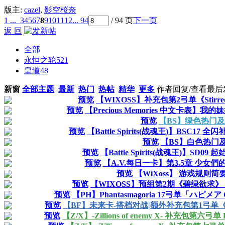
版主:
cazel
,
影空桜奈
1 ...
3
4
5
6
7
8
9
10
11
12
... 94
/ 94 页
下一页
返 回
全部
永恒之轮
521
皇道
48
新窗
全部主题
最新
热门
热帖
精华
更多
作者
回复/查看
最后
预览
【WIXOSS】补充包第2弓单《Stirred
预览
【Precious Memories 中文卡表
预览
【BS】绿色热门
预览
【Battle Spirits(战魂王)】BS
预览
【BS】白色热门
预览
【Battle Spirits(战魂王)】S
预览
【A.V.每日一卡】第3.5章 少女們的休日 
预览
【WiXoss】 游戏规则简要
预览
【WIXOSS】预组第2期《碧绿欲求
预览
【PH】Phantasmagoria 17弓单「ハピメア
预览
【BF】未来卡-搭档对战|额外补充包第1弓
预览
【Z/X】-Zillions of enemy X- 补充