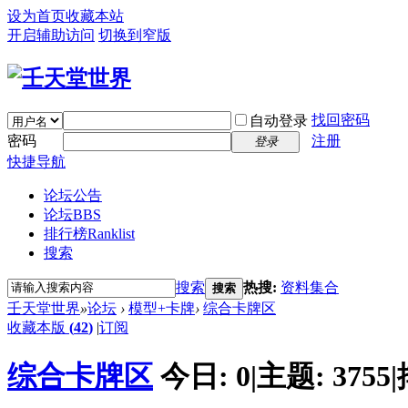
设为首页
收藏本站
开启辅助访问
切换到窄版
找回密码
自动登录
密码
注册
登录
快捷导航
论坛公告
论坛
BBS
排行榜
Ranklist
搜索
搜索
热搜:
资料集合
搜索
壬天堂世界
»
论坛
›
模型+卡牌
›
综合卡牌区
收藏本版
(
42
)
|
订阅
综合卡牌区
今日:
0
|
主题:
3755
|