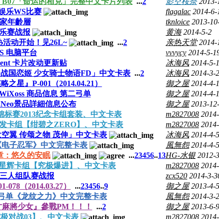
充包第七弓单 B07「命运的相克」完整中文卡片列表
...
2
影空桜奈
2013-
娱乐WS比赛
flagalac
2014-6-
玩家年齡層
tknloice
2013-10
娱乐赛战报
黄海
2014-5-2
活动开始！见26L~
...
2
亲热天堂
2014-
SS 电脑平台
vvvycy
2014-5-1
cement 卡片改动更新贴
冰海风
2014-5-
iness! 战国恋姬 少女骑士物语FD」中文卡表
...
2
冰海风
2014-3-
星』P-001（2014.04.21）
御之屋
2014-4-
WiXoss 商品信息 第二弓单
御之屋
2014-4-
vel.Neo景品詳細信息公布
御之屋
2013-12
魂王冠军锦标赛2013纪念卡组套装、中文卡表
m2827008
2014-
24 力量爆发卡组【绀碧之ZERO】、中文卡表
m2827008
2014-
uest 大空翼 传颂之物 茂伸」中文卡表
冰海风
2014-4-
单《电子忍军》中文完整卡表
風無怨
2014-4-
终章：悠久的安眠
...
2
3
4
5
6
..
13
HG-水银
2012-3
D25 百万星辉卡组【究极爆进】、中文卡表
m2827008
2014-
人广三人组队赛战报
zcx520
2014-3-3
8（2014.03.27）
...
2
3
4
5
6
..
9
御之屋
2013-4-
3弓单《龙纹之力》中文完整卡表
風無怨
2014-3-
】『天才麻將少女』參戰PM！！！
...
2
御之屋
2013-6-
弓单【究极对战03】、中文卡表
m2827008
2014-