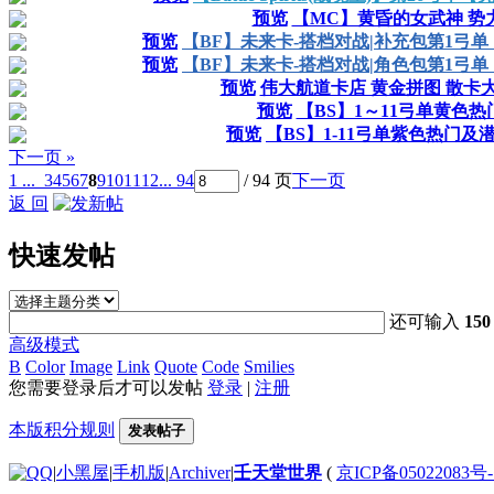
预览
【MC】黄昏的女武神 势
预览
【BF】未来卡-搭档对战|补充包第1弓
预览
【BF】未来卡-搭档对战|角色包第1弓
预览
伟大航道卡店 黄金拼图 散卡大
预览
【BS】1～11弓单黄色热
预览
【BS】1-11弓单紫色热门
下一页 »
1 ...
3
4
5
6
7
8
9
10
11
12
... 94
/ 94 页
下一页
返 回
快速发帖
还可输入
150
高级模式
B
Color
Image
Link
Quote
Code
Smilies
您需要登录后才可以发帖
登录
|
注册
本版积分规则
发表帖子
|
小黑屋
|
手机版
|
Archiver
|
壬天堂世界
(
京ICP备05022083号