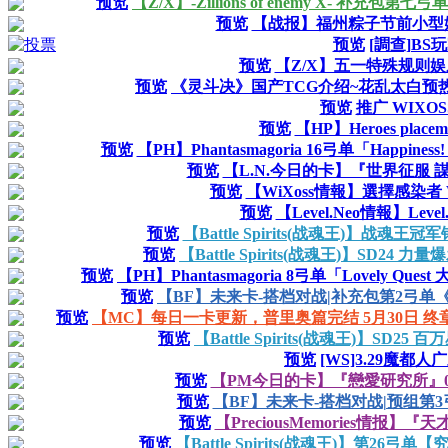
预览
【Z/X】-Zillions of enemy X- 补
预览
【战报】福州粽子节前小型
预览
[調查]BS
预览
【Z/X】五一特殊规则
预览
《灵斗决》国产TCG介绍~花乱太白预热
预览
推广 WIXO
预览
【HP】Heroes pla
预览
【PH】Phantasmagoria 16弓单「Happ
预览
【L.N.今日的卡】『世界征服 謀略之
预览
【WiXoss情報】選擇感染者 
预览
【Level.Neo情報】Le
预览
【Battle Spirits(战魂王)】战
预览
【Battle Spirits(战魂王)】SD
预览
【PH】Phantasmagoria 8弓单「Lovely Q
预览
【BF】未来卡-搭档对战|补充包第2弓
预览
【MC】每日一卡更新，普里奥篇完结 5月30日 
预览
【Battle Spirits(战魂王)】S
预览
[WS]3.29魔都
预览
【PM今日的卡】『戀愛研究所』01-07
预览
【BF】未来卡-搭档对战|预组第
预览
【PreciousMemories情报
预览
【Battle Spirits(战魂王)】第26