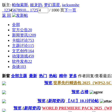
版主:
帕伽索斯
,
姬龙韵
,
梦幻晨星
,
jacksonshe
1
2
3
4
5
6
7
8
9
10
... 1725
/ 1000 页
下一页
返 回
全部
官方公告
20
新闻资讯
1209
卡组讨论
753
主题讨论
115
文艺创作
164
动漫游戏
459
软件发布
22
杂谈
103
新窗
全部主题
最新
热门
热帖
精华
更多
作者
回复/查看
最后
预览
世界先行精选包 2025（WPS2-S
预览
占楼
预览
[
新闻资讯
]
【AE】10.1讨论帖
预览
[
新闻资讯
]
WORLD PREMIERE PACK 2025