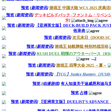
预览
[
新闻资讯
]
游戏王 中国大陆 WCS 2025 庆典活
预览
[
新闻资讯
]
デッキビルドパック -ファントム・リベンジャ
卡]
预览
[
新闻资讯
]
【亚洲英文版】DECK-BUILD PACK JUST
收录表
预览
[
新闻资讯
]
次元末日（DOOD-S
预览
[
新闻资讯
]
游戏王 始航牌组 特别对战活动
预览
[
新闻资讯
]
RUSH DUEL 戦慄のアウターバース（RD
...
2
预览
[
新闻资讯
]
游戏王 四季大会 2025 －夏－
预览
[
新闻资讯
]
【TCG】Justice Hunters（JU
预览
[
动漫游戏
]
有人知道关于迪威恩和迪马
预览
占楼
预览
[
新闻资讯
]
【亚洲英文版】DUELIST'S ADVANC