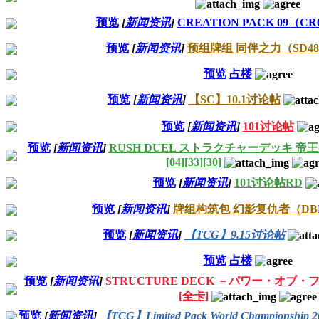
预览
[
新闻资讯
]
CREATION PACK 09（CR
预览
[
新闻资讯
]
预组牌组 同伴之力（SD48
预览
占楼
预览
[
新闻资讯
]
【SC】10.1讨论帖
预览
[
新闻资讯
]
101讨论帖
预览
[
新闻资讯
]
RUSH DUEL ストラクチャーデッキ 帝
[04][33][30]
预览
[
新闻资讯
]
101讨论帖RD
预览
[
新闻资讯
]
牌组构筑包 幻影复仇者（DBP
预览
[
新闻资讯
]
【TCG】9.15讨论帖
预览
占楼
预览
[
新闻资讯
]
STRUCTURE DECK －パワー・オブ
[全卡]
预览
[
新闻资讯
]
【TCG】Limited Pack World Championsh