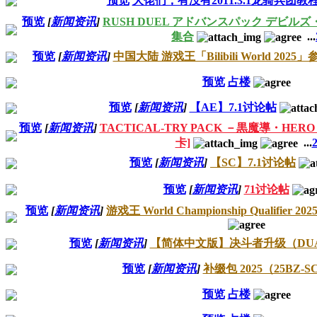
预览
大佬们，有没有2011.3.1龙骑兵团教
预览
[
新闻资讯
]
RUSH DUEL アドバンスパック デビルズ
集合
...
预览
[
新闻资讯
]
中国大陆 游戏王「Bilibili World 2025
预览
占楼
预览
[
新闻资讯
]
【AE】7.1讨论帖
预览
[
新闻资讯
]
TACTICAL-TRY PACK －黒魔導・HE
卡]
...
预览
[
新闻资讯
]
【SC】7.1讨论帖
预览
[
新闻资讯
]
71讨论帖
预览
[
新闻资讯
]
游戏王 World Championship Qualifier
预览
[
新闻资讯
]
【简体中文版】决斗者升级（DUA
预览
[
新闻资讯
]
补缀包 2025（25BZ-S
预览
占楼