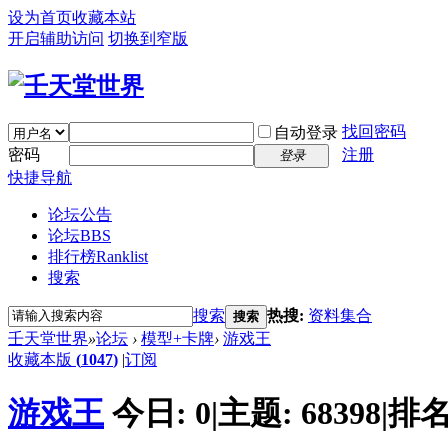
设为首页
收藏本站
开启辅助访问
切换到窄版
找回密码
自动登录
密码
注册
登录
快捷导航
论坛公告
论坛
BBS
排行榜
Ranklist
搜索
搜索
热搜:
资料集合
搜索
壬天堂世界
»
论坛
›
模型+卡牌
›
游戏王
收藏本版
(
1047
)
|
订阅
游戏王
今日:
0
|
主题:
68398
|
排名