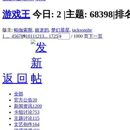
游戏王
今日:
2
|
主题:
68398
|
排
版主:
帕伽索斯
,
姬龙韵
,
梦幻晨星
,
jacksonshe
1 ...
4
5
6
7
8
9
10
11
12
13
... 1725
/ 1000 页
下一页
返 回
全部
官方公告
20
新闻资讯
1209
卡组讨论
753
主题讨论
115
文艺创作
164