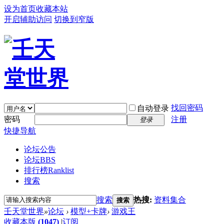
设为首页
收藏本站
开启辅助访问
切换到窄版
找回密码
自动登录
密码
注册
登录
快捷导航
论坛公告
论坛
BBS
排行榜
Ranklist
搜索
搜索
热搜:
资料集合
搜索
壬天堂世界
»
论坛
›
模型+卡牌
›
游戏王
收藏本版
(
1047
)
|
订阅