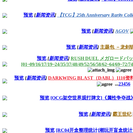
预览
[
新闻资讯
]
【TCG】25th Anniversary Rarity 
预览
[
新闻资讯
]
AGOV
预览
[
新闻资讯
]
主题包 －龙剑
预览
[
新闻资讯
]
RUSH DUEL メガロードパ
[01~09/16/17/19~24/35/37/48/49/52/56/58/62~64/69~72/7
预览
[
新闻资讯
]
DARKWING BLAST（DABL）1110
...
2
3
4
5
6
预览
[OCG架空世界观打牌文]《属性争夺战
预览
[
新闻资讯
]
霸王世纪
预览
[RC04开盒整理统计]潮玩开盲盒统计