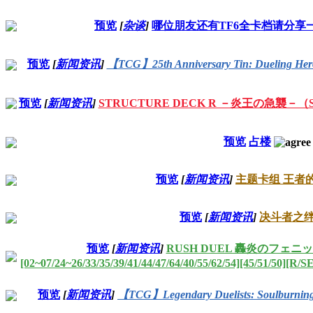
预览
[
杂谈
]
哪位朋友还有TF6全卡档请分享
预览
[
新闻资讯
]
【TCG】25th Anniversary Tin: Duelin
预览
[
新闻资讯
]
STRUCTURE DECK R －炎王の急襲－（
预览
占楼
预览
[
新闻资讯
]
主题卡组 王者
预览
[
新闻资讯
]
决斗者之
预览
[
新闻资讯
]
RUSH DUEL 轟炎のフェニ
[02~07/24~26/33/35/39/41/44/47/64/40/55/62/54][45/51/50][
预览
[
新闻资讯
]
【TCG】Legendary Duelists: Soulbur