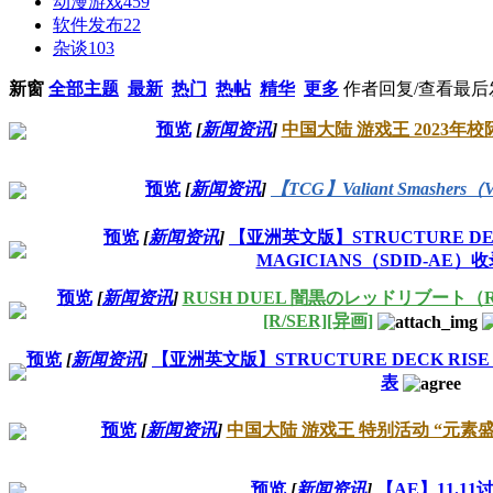
动漫游戏
459
软件发布
22
杂谈
103
新窗
全部主题
最新
热门
热帖
精华
更多
作者
回复/查看
最后
预览
[
新闻资讯
]
中国大陆 游戏王 2023年校
预览
[
新闻资讯
]
【TCG】Valiant Smasher
预览
[
新闻资讯
]
【亚洲英文版】STRUCTURE DECK
MAGICIANS（SDID-AE）
预览
[
新闻资讯
]
RUSH DUEL 闇黒のレッドリブート（RD/KP
[R/SER][异画]
预览
[
新闻资讯
]
【亚洲英文版】STRUCTURE DECK RISE 
表
预览
[
新闻资讯
]
中国大陆 游戏王 特别活动 “元素
预览
[
新闻资讯
]
【AE】11.11