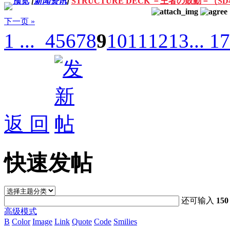
预览
[
新闻资讯
]
STRUCTURE DECK －王者の鼓動－（SD46）资料
下一页 »
1 ...
4
5
6
7
8
9
10
11
12
13
... 1
返 回
快速发帖
还可输入
150
高级模式
B
Color
Image
Link
Quote
Code
Smilies