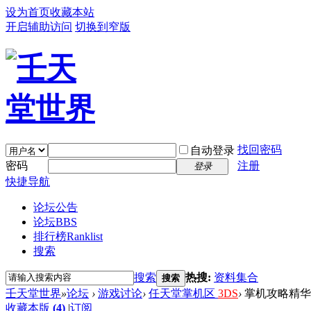
设为首页
收藏本站
开启辅助访问
切换到窄版
找回密码
自动登录
密码
注册
登录
快捷导航
论坛公告
论坛
BBS
排行榜
Ranklist
搜索
搜索
热搜:
资料集合
搜索
壬天堂世界
»
论坛
›
游戏讨论
›
任天堂掌机区
3DS
›
掌机攻略精华
收藏本版
(
4
)
|
订阅