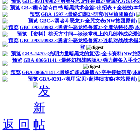
预览
GBC-0931/0982-<勇者斗恶龙怪兽篇2>金属化方法(本
预览
GB-<幽☆游☆白书 暗黑武术会篇>出招表＋全秘技(本
预览
GBA-1597-<最终幻想2>研究(NW旅团原创)
预览
GBC-<勇者斗恶龙3>全咒文表(NW旅团原创)
预览
GBC-0931/0982-<勇者斗恶龙怪兽篇2>全魔法特技表(
预览
【资料】桃夭方寸间---谈谈掌机上的几部养成恋爱
预览
GBC-0931/0982-<勇者斗恶龙怪兽篇2>连机对战战术
登
预览
GBA-1470-<光明力量暗黑龙的复活>全卡资料(NW旅
预览
GBA-0866/1141-<最终幻想战略版A>强力装备入手
预览
GBA-0866/1141-<最终幻想战略版A>空手接物研究(本
预览
GBA-0291-<机甲宝贝>超详细攻略(本站原创)
返 回