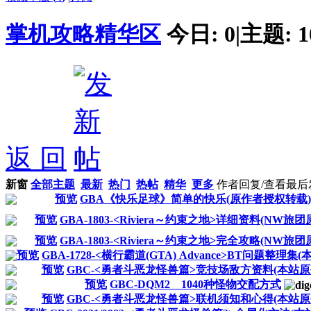
掌机攻略精华区
今日:
0
|
主题:
1
返 回
新窗
全部主题
最新
热门
热帖
精华
更多
作者
回复/查看
最后
预览
GBA《快乐足球》简单的快乐(原作者授权转载)
预览
GBA-1803-<Riviera～约束之地>详细资料(NW旅团
预览
GBA-1803-<Riviera～约束之地>完全攻略(NW旅团
预览
GBA-1728-<横行霸道(GTA) Advance>BT问题整理集
预览
GBC-<勇者斗恶龙怪兽篇>竞技场敌方资料(本站原
预览
GBC-DQM2 1040种怪物交配方式
预览
GBC-<勇者斗恶龙怪兽篇>联机须知和心得(本站原