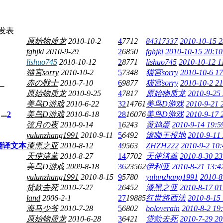
发表
原始物质龙
2010-10-2
4
7712
84317337
2010-10-15 2
fghjkl
2010-9-29
2
6850
fghjkl
2010-10-15 20:10
lishuo745
2010-10-12
2
8771
lishuo745
2010-10-12 1
猫宮sorry
2010-10-2
5
7348
猫宮sorry
2010-10-6 17
）
赤の戦士
2010-7-10
6
9877
猫宮sorry
2010-10-2 21
原始物质龙
2010-9-25
4
7817
原始物质龙
2010-9-25
美鸟D游戏
2010-6-22
32
14761
美鸟D游戏
2010-9-21 
...
2
美鸟D游戏
2010-6-18
28
16076
美鸟D游戏
2010-9-17 
弦月の夜
2010-9-14
1
6243
黄鸡蛋
2010-9-14 19:5
yulunzhang1991
2010-9-11
5
6492
滚咖王投地
2010-9-11
翻译文本
漆黑之亚
2010-8-12
4
9563
ZHZH222
2010-9-2 10:
天使渚薰
2010-8-27
14
7702
天使渚薰
2010-8-30 23
美鸟D游戏
2009-8-18
36
23562
伊利亚
2010-8-21 13:4
yulunzhang1991
2010-8-15
9
5780
yulunzhang1991
2010-8
贷款去死
2010-7-27
2
6452
漆黑之亚
2010-8-17 01
land
2006-2-1
27
19885
红世路西法
2010-8-15
海马少爷
2010-7-28
5
6802
boloverain
2010-8-2 19
原始物质龙
2010-6-28
3
6421
贷款去死
2010-7-29 20