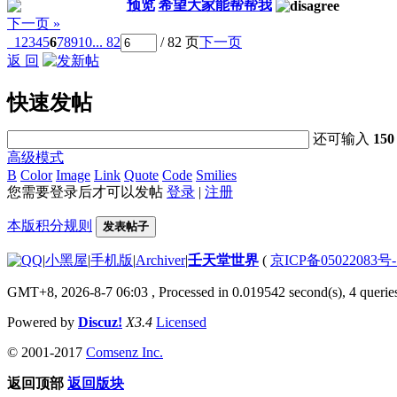
预览
希望大家能帮帮我
下一页 »
1
2
3
4
5
6
7
8
9
10
... 82
/ 82 页
下一页
返 回
快速发帖
还可输入
150
高级模式
B
Color
Image
Link
Quote
Code
Smilies
您需要登录后才可以发帖
登录
|
注册
本版积分规则
发表帖子
|
小黑屋
|
手机版
|
Archiver
|
壬天堂世界
(
京ICP备05022083号
GMT+8, 2026-8-7 06:03
, Processed in 0.019542 second(s), 4 querie
Powered by
Discuz!
X3.4
Licensed
© 2001-2017
Comsenz Inc.
返回顶部
返回版块