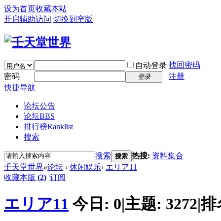
设为首页
收藏本站
开启辅助访问
切换到窄版
找回密码
自动登录
密码
注册
登录
快捷导航
论坛公告
论坛
BBS
排行榜
Ranklist
搜索
搜索
热搜:
资料集合
搜索
壬天堂世界
»
论坛
›
休闲娱乐
›
エリア11
收藏本版
(
2
)
|
订阅
エリア11
今日:
0
|
主题:
3272
|
排