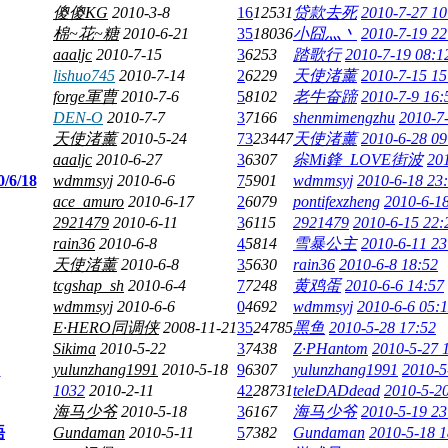
傻傻KG
2010-3-8
16
12531
贷款去死
2010-7-27 10
棉~花~糖
2010-6-21
35
18036
小囧灬丶
2010-7-19 22
aaaljc
2010-7-15
3
6253
踏歌行
2010-7-19 08:1
lishuo745
2010-7-14
2
6229
天使渚薰
2010-7-15 15
forge軍曹
2010-7-6
5
8102
老牛奋蹄
2010-7-9 16:
DEN-O
2010-7-7
3
7166
shenmimengzhu
2010-7
天使渚薰
2010-5-24
73
23447
天使渚薰
2010-6-28 09
aaaljc
2010-6-27
3
6307
尜Mi鋒_LOVE街波
20
/18
wdmmsyj
2010-6-6
7
5901
wdmmsyj
2010-6-18 23
ace_amuro
2010-6-17
2
6079
pontifexzheng
2010-6-1
2921479
2010-6-11
3
6115
2921479
2010-6-15 22:
rain36
2010-6-8
4
5814
雪暴公主
2010-6-11 23
天使渚薰
2010-6-8
3
5630
rain36
2010-6-8 18:52
tcgshap_sh
2010-6-4
7
7248
黄鸡蛋
2010-6-6 14:57
wdmmsyj
2010-6-6
0
4692
wdmmsyj
2010-6-6 05:1
E·HERO同调侠
2008-11-21
35
24785
黑鱼
2010-5-28 17:52
Sikima
2010-5-22
3
7438
Z·PHantom
2010-5-27 
！
yulunzhang1991
2010-5-18
9
6307
yulunzhang1991
2010-5
1032
2010-2-11
42
28731
teleDADdead
2010-5-2
海马少爷
2010-5-18
3
6167
海马少爷
2010-5-19 23
語
Gundaman
2010-5-11
5
7382
Gundaman
2010-5-18 1