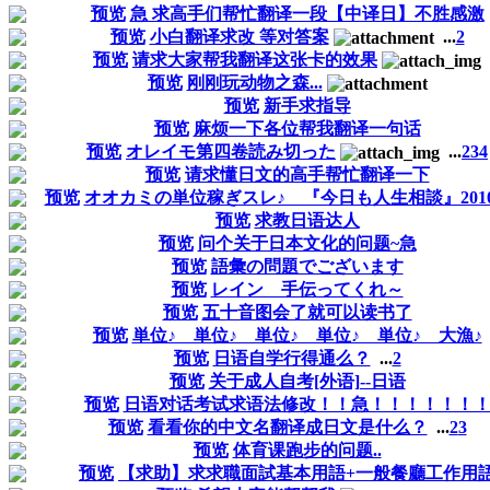
预览
急 求高手们帮忙翻译一段【中译日】不胜感激
预览
小白翻译求改 等对答案
...
2
预览
请求大家帮我翻译这张卡的效果
预览
刚刚玩动物之森...
预览
新手求指导
预览
麻烦一下各位帮我翻译一句话
预览
オレイモ第四卷読み切った
...
2
3
4
预览
请求懂日文的高手帮忙翻译一下
预览
オオカミの単位稼ぎスレ♪ 『今日も人生相談』2010/6
预览
求教日语达人
预览
问个关于日本文化的问题~急
预览
語彙の問題でございます
预览
レイン 手伝ってくれ～
预览
五十音图会了就可以读书了
预览
単位♪ 単位♪ 単位♪ 単位♪ 単位♪ 大漁♪
预览
日语自学行得通么？
...
2
预览
关于成人自考[外语]--日语
预览
日语对话考试求语法修改！！急！！！！！！
预览
看看你的中文名翻译成日文是什么？
...
2
3
预览
体育课跑步的问题..
预览
【求助】求求職面試基本用語+一般餐廳工作用