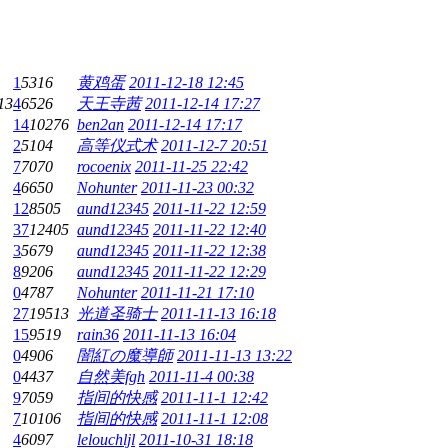
1
5316
黄鸡蛋
2011-12-18 12:45
13
4
6526
天王寺茜
2011-12-14 17:27
14
10276
ben2an
2011-12-14 17:17
2
5104
高等仪式术
2011-12-7 20:51
7
7070
rocoenix
2011-11-25 22:42
4
6650
Nohunter
2011-11-23 00:32
12
8505
aund12345
2011-11-22 12:59
37
12405
aund12345
2011-11-22 12:40
3
5679
aund12345
2011-11-22 12:38
8
9206
aund12345
2011-11-22 12:29
0
4787
Nohunter
2011-11-21 17:10
27
19513
光道圣骑士
2011-11-13 16:18
15
9519
rain36
2011-11-13 16:04
0
4906
闇紅の魔導師
2011-11-13 13:22
0
4437
自然美fgh
2011-11-4 00:38
9
7059
指间的快感
2011-11-1 12:42
7
10106
指间的快感
2011-11-1 12:08
4
6097
lelouchljl
2011-10-31 18:18