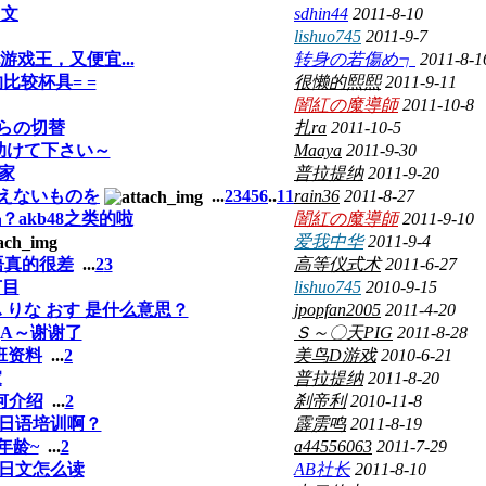
日文
sdhin44
2011-8-10
lishuo745
2011-9-7
戏王，又便宜...
转身の若傷め┑
2011-8-1
比较杯具= =
很懒的熙熙
2011-9-11
闇紅の魔導師
2011-10-8
からの切替
扎ra
2011-10-5
助けて下さい～
Maaya
2011-9-30
家
普拉提纳
2011-9-20
えないものを
...
2
3
4
5
6
..
11
rain36
2011-8-27
akb48之类的啦
闇紅の魔導師
2011-9-10
爱我中华
2011-9-4
语真的很差
...
2
3
高等仪式术
2011-6-27
节目
lishuo745
2010-9-15
 りな おす 是什么意思？
jpopfan2005
2011-4-20
QA～谢谢了
Ｓ～〇天PIG
2011-8-28
班资料
...
2
美鸟D游戏
2010-6-21
家
普拉提纳
2011-8-20
何介绍
...
2
刹帝利
2010-11-8
日语培训啊？
霹雳鸣
2011-8-19
年龄~
...
2
a44556063
2011-7-29
日文怎么读
AB社长
2011-8-10