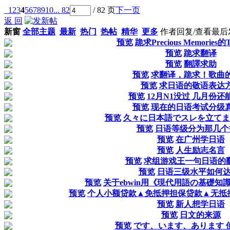
1
2
3
4
5
6
7
8
9
10
... 82
/ 82 页
下一页
返 回
新窗
全部主题
最新
热门
热帖
精华
更多
作者
回复/查看
最后
预览
跪求Precious Memorie
预览
跪求翻译
预览
翻譯求助
预览
求翻译，跪求！歌曲
预览
求日语的敬语表达
预览
12月N1没过 几月份还
预览
现在的日语考试分级
预览
久々に日本語でスレを立てま
预览
日语等级分为那几个
预览
在广州学日语
预览
人生励志名言
预览
求组游戏王一句日语的
预览
日语三级水平如何达
预览
关于ebwin用《現代用語の基礎知
预览
个人小额贷款▲免抵押担保贷款▲无抵押贷款
预览
新人想学日语
预览
日文的来源
预览
です、います、あります 使用