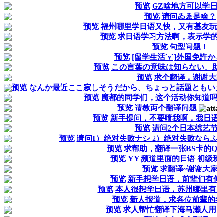
预览
GZ啥地方可以学
预览
请问ゐゑ是啥？
预览
福州哪里学日语又快，又有基友玩游
预览
求日语学习方法啊，表示学的
预览
句型问题！
预览
[留学生活`v`]外国免許
预览
この言葉の意味は知らない、
预览
求个翻译，谢谢大
预览
なんか最近ここ寂しそうだから、ちょっと話題ともい
预览
魔都的同学们，这个活动你知道吗？
预览
请教两个翻译问题
预览
新手提问，不要喷我啊，我日
预览
请问2个日本综艺
预览
请问1）绝对失败ナシ 2）绝对失败ならふ
预览
求帮助，翻译一张BS卡的
预览
YY 频道里面的日语 初级
预览
求翻译~谢谢大
预览
新手想学日语，前辈们有
预览
本人很想学日语，苏州哪里有
预览
新人报道，求各位前辈的
预览
求人帮忙翻译下海马濑人用