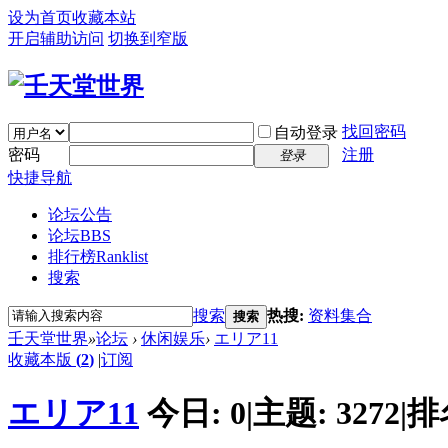
设为首页
收藏本站
开启辅助访问
切换到窄版
找回密码
自动登录
密码
注册
登录
快捷导航
论坛公告
论坛
BBS
排行榜
Ranklist
搜索
搜索
热搜:
资料集合
搜索
壬天堂世界
»
论坛
›
休闲娱乐
›
エリア11
收藏本版
(
2
)
|
订阅
エリア11
今日:
0
|
主题:
3272
|
排