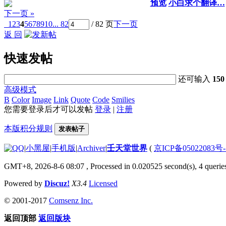
预览
小白求个翻译…
下一页 »
1
2
3
4
5
6
7
8
9
10
... 82
/ 82 页
下一页
返 回
快速发帖
还可输入
150
高级模式
B
Color
Image
Link
Quote
Code
Smilies
您需要登录后才可以发帖
登录
|
注册
本版积分规则
发表帖子
|
小黑屋
|
手机版
|
Archiver
|
壬天堂世界
(
京ICP备05022083号
GMT+8, 2026-8-6 08:07
, Processed in 0.020525 second(s), 4 querie
Powered by
Discuz!
X3.4
Licensed
© 2001-2017
Comsenz Inc.
返回顶部
返回版块