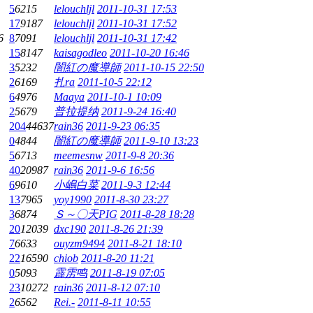
5
6215
lelouchljl
2011-10-31 17:53
17
9187
lelouchljl
2011-10-31 17:52
6
8
7091
lelouchljl
2011-10-31 17:42
15
8147
kaisagodleo
2011-10-20 16:46
3
5232
闇紅の魔導師
2011-10-15 22:50
2
6169
扎ra
2011-10-5 22:12
6
4976
Maaya
2011-10-1 10:09
2
5679
普拉提纳
2011-9-24 16:40
204
44637
rain36
2011-9-23 06:35
0
4844
闇紅の魔導師
2011-9-10 13:23
5
6713
meemesnw
2011-9-8 20:36
40
20987
rain36
2011-9-6 16:56
6
9610
小嶋白菜
2011-9-3 12:44
13
7965
yoy1990
2011-8-30 23:27
3
6874
Ｓ～〇天PIG
2011-8-28 18:28
20
12039
dxc190
2011-8-26 21:39
7
6633
ouyzm9494
2011-8-21 18:10
22
16590
chiob
2011-8-20 11:21
0
5093
霹雳鸣
2011-8-19 07:05
23
10272
rain36
2011-8-12 07:10
2
6562
Rei.-
2011-8-11 10:55