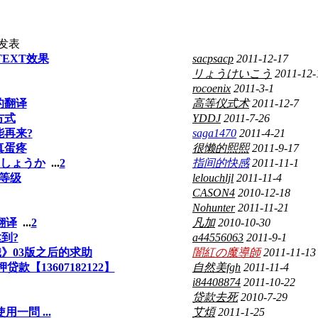
发表
s的TEXT效果
sacpsacp
2011-12-17
リょうけいこう
2011-12-
rocoenix
2011-3-1
的翻译
高等仪式术
2011-12-7
方式
YDDJ
2011-7-26
能再来?
saga1470
2011-4-21
真蛋疼
很懒的熙熙
2011-9-17
しょうか
...
2
指间的快感
2011-11-1
等级
lelouchljl
2011-11-4
CASON4
2010-12-18
Nohunter
2011-11-21
翻译
...
2
凡加
2010-10-30
到?
a44556063
2011-9-1
識》03版之后的求助
闇紅の魔導師
2011-11-13
【13607182122】
自然美fgh
2011-11-4
i84408874
2011-10-22
贷款去死
2010-7-29
一問 ...
艾煩
2011-1-25